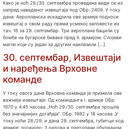
Како је ноћ 29./30. септембра проведена види се из
напред наведеног извештаја под ОБр. 2409. У току
дана: Аеропланска ескадрила ове армије подноси
извештај о свом раду према усменој заповести из
тач. 16 за 29. септембар. Три аероплана бацили су
бомбе на бугарске биваке пред II. армијом. Слојеви
магле који су један за другим наилазили […]
30. септембар, Извештаји
и наређења Врховне
команде
У току овога дана Врховна команда је примила ове
важније извештаје: Од команданта I. армије ОБр.
1970 у 4.45 часова „Ноћ 29./30. септембра прошла
без значајнијих догађаја“. ОБр. 1982 у 18 часова „У
току ноћи 28./29. и дана 29. септембра, губитци код
армије: погинуло: 3 редова и претрпани обурваном