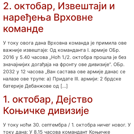
2. октобар, Извештаји и
наређења Врховне
команде
У току овога дана Врховна команда је примила ове
важније извештаје: Од команданта I. армије ОБр.
2016 у 5.40 часова „Ноћ 1./2. октобра прошла је без
значајнијих догађаја на фронту ове дивизије“. ОБр.
2032 у 12 часова „Ван састава ове армије данас се
налазе ове трупе: а) Придате III. армији: 2 брдске
батерије Дебанжове од […]
1. октобар, Дејство
Коњичке дивизије
У току ноћи 30. септембра / 1. октобра ничег новог. У
току дана: У 8.15 часова командант Коњичке