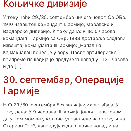
Коњичке дивизије
У току ноћи 29./30. септембра ничега новог. Са ОБр.
1910 извештен командант I. армије, Моравске и
Вардарске дивизије. У току дана: У 18.10 часова
командант I. армије са ОБр. 1983 доставља следећи
извештај команданта III. армије: „Напад на
Кајмакчалан почео је у зору. После артилериске
припреме пешадија је предузела напад у 11.30 часова
и до […]
30. септембар, Операције
I армије
Ноћ 29./30. септембра без значајнијих догађаја. У
току дана: У 9 часоава III. армија јавља телефоном
да у том моменту колоне, управљене на Флоку и на
Старков Гроб, напредују и да отпочне напад и на