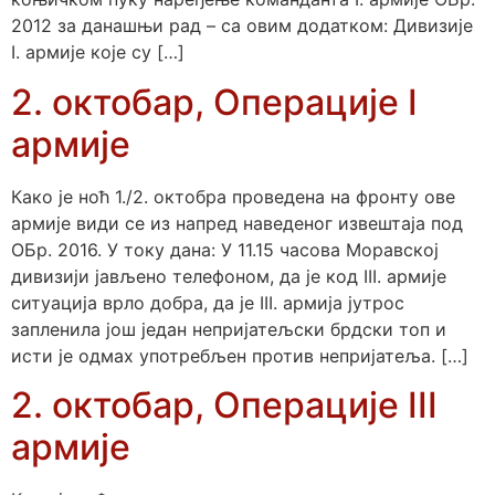
2012 за данашњи рад – са овим додатком: Дивизије
I. армије које су […]
2. октобар, Операције I
армије
Како је ноћ 1./2. октобра проведена на фронту ове
армије види се из напред наведеног извештаја под
ОБр. 2016. У току дана: У 11.15 часова Моравској
дивизији јављено телефоном, да је код III. армије
ситуација врло добра, да је III. армија јутрос
запленила још један непријатељски брдски топ и
исти је одмах употребљен против непријатеља. […]
2. октобар, Операције III
армије