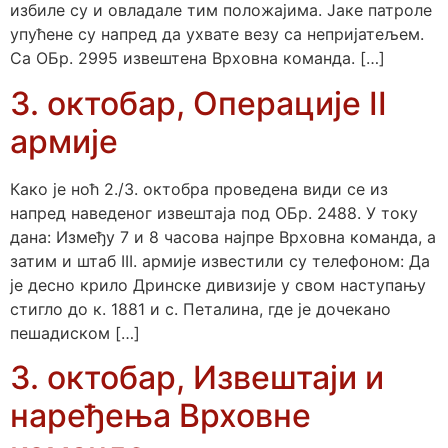
избиле су и овладале тим положајима. Јаке патроле
упућене су напред да ухвате везу са непријатељем.
Са ОБр. 2995 извештена Врховна команда. […]
3. октобар, Операције II
армије
Како је ноћ 2./3. октобра проведена види се из
напред наведеног извештаја под ОБр. 2488. У току
дана: Између 7 и 8 часова најпре Врховна команда, а
затим и штаб III. армије известили су телефоном: Да
је десно крило Дринске дивизије у свом наступању
стигло до к. 1881 и с. Петалина, где је дочекано
пешадиском […]
3. октобар, Извештаји и
наређења Врховне