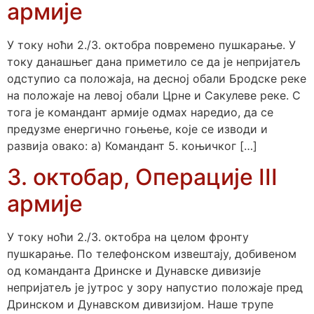
армије
У току ноћи 2./3. октобра повремено пушкарање. У
току данашњег дана приметило се да је непријатељ
одступио са положаја, на десној обали Бродске реке
на положаје на левој обали Црне и Сакулеве реке. С
тога је командант армије одмах наредио, да се
предузме енергично гоњење, које се изводи и
развија овако: а) Командант 5. коњичког […]
3. октобар, Операције III
армије
У току ноћи 2./3. октобра на целом фронту
пушкарање. По телефонском извештају, добивеном
од команданта Дринске и Дунавске дивизије
непријатељ је јутрос у зору напустио положаје пред
Дринском и Дунавском дивизијом. Наше трупе