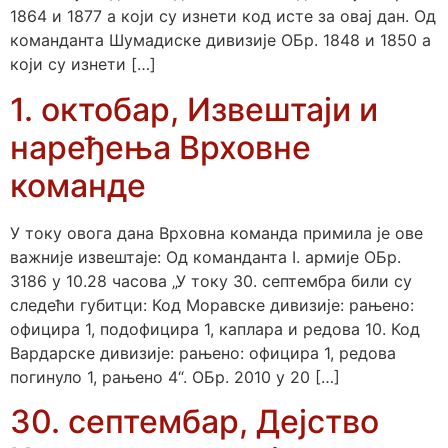
1864 и 1877 а који су изнети код исте за овај дан. Од
команданта Шумадиске дивизије ОБр. 1848 и 1850 а
који су изнети […]
1. октобар, Извештаји и
наређења Врховне
команде
У току овога дана Врховна команда примила је ове
важније извештаје: Од команданта I. армије ОБр.
3186 у 10.28 часова „У току 30. септембра били су
следећи губитци: Код Моравске дивизије: рањено:
официра 1, подофицира 1, каплара и редова 10. Код
Вардарске дивизије: рањено: официра 1, редова
погинуло 1, рањено 4“. ОБр. 2010 у 20 […]
30. септембар, Дејство