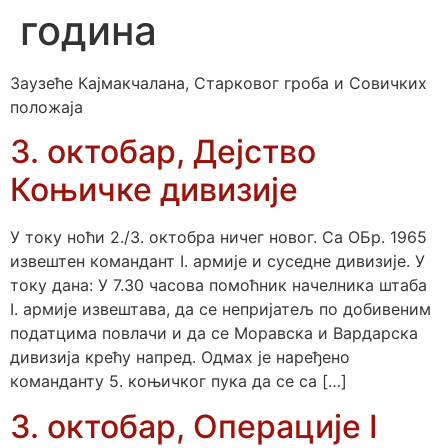
година
Заузеће Кајмакчалана, Старковог гроба и Совичких
положаја
3. октобар, Дејство
Коњичке дивизије
У току ноћи 2./3. октобра ничег новог. Са ОБр. 1965
извештен командант I. армије и суседне дивизије. У
току дана: У 7.30 часова помоћник начелника штаба
I. армије извештава, да се непријатељ по добивеним
податцима повлачи и да се Моравска и Вардарска
дивизија крећу напред. Одмах је наређено
команданту 5. коњичког пука да се са […]
3. октобар, Операције I