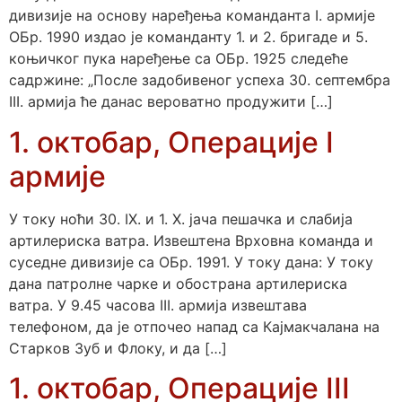
дивизије на основу наређења команданта I. армије
ОБр. 1990 издао је команданту 1. и 2. бригаде и 5.
коњичког пука наређење са ОБр. 1925 следеће
садржине: „После задобивеног успеха 30. септембра
III. армија ће данас вероватно продужити […]
1. октобар, Операције I
армије
У току ноћи 30. IХ. и 1. Х. јача пешачка и слабија
артилериска ватра. Извештена Врховна команда и
суседне дивизије са ОБр. 1991. У току дана: У току
дана патролне чарке и обострана артилериска
ватра. У 9.45 часова III. армија извештава
телефоном, да је отпочео напад са Кајмакчалана на
Старков Зуб и Флоку, и да […]
1. октобар, Операције III