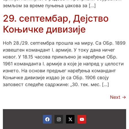
земљом за време пуњења џакова за […]
29. септембар, Дејство
Коњичке дивизије
Ноћ 28./29. септембра прошла на миру. Са ОБр. 1899
извештен командант I. армије. У току дана ничег
новог. У 18.15 часова примљено је наређење ОБр.
1961 команданта I. армије а које је напред у целости
изнето. На основи предњег наређења командант
Коњичке дивизије издао је са ОБр. 1906 своју
заповест следеће садржине: „30. тек. мес. […]
Next
→