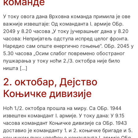
команде
У току овога дана Врховна команда примила је ове
важније извештаје: Од команданта I. армије ОБр.
2049 у 8.20 часова „У току јучерашњег дана у 8.20
часова: Непријатељ одступа испред целог фронта.
Наредио сам опште енергично гоњење“. ОБр. 2045 у
5.30 часова „Осим слабог повремено обостраног
пушкарања у току ноћи 2./3. октобра није било
ништа […]
2. октобар, Дејство
Коњичке дивизије
Ноћ 1./2. октобра прошла на миру. Са ОБр. 1944
извештен командант I. армије. У току дана: У 9.15
часова командант Коњичке дивизије са ОБр. 1943
доставио је команданту 1. и 2. коњичке бригаде и 5.
коњичком пуку наређење команданта I. армије ОБр.