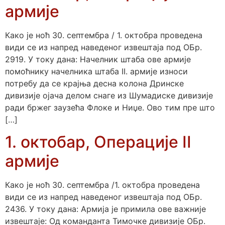
армије
Како је ноћ 30. септембра / 1. октобра проведена
види се из напред наведеног извештаја под ОБр.
2919. У току дана: Начелник штаба ове армије
помоћнику начелника штаба II. армије износи
потребу да се крајња десна колона Дринске
дивизије ојача делом снаге из Шумадиске дивизије
ради бржег заузећа Флоке и Ниџе. Ово тим пре што
[…]
1. октобар, Операције II
армије
Како је ноћ 30. септембра /1. октобра проведена
види се из напред наведеног извештаја под ОБр.
2436. У току дана: Армија је примила ове важније
извештаје: Од команданта Тимочке дивизије ОБр.