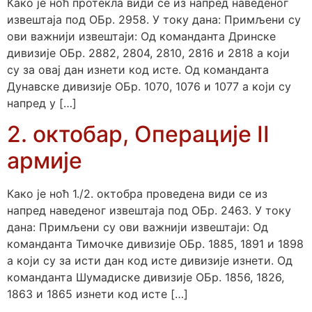
Како је ноћ протекла види се из напред наведеног
извештаја под ОБр. 2958. У току дана: Примљени су
ови важнији извештаји: Од команданта Дринске
дивизије ОБр. 2882, 2804, 2810, 2816 и 2818 а који
су за овај дан изнети код исте. Од команданта
Дунавске дивизије ОБр. 1070, 1076 и 1077 а који су
напред у […]
2. октобар, Операције II
армије
Како је ноћ 1./2. октобра проведена види се из
напред наведеног извештаја под ОБр. 2463. У току
дана: Примљени су ови важнији извештаји: Од
команданта Тимочке дивизије ОБр. 1885, 1891 и 1898
а који су за исти дан код исте дивизије изнети. Од
команданта Шумадиске дивизије ОБр. 1856, 1826,
1863 и 1865 изнети код исте […]