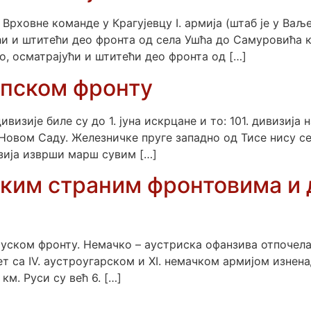
 Врховне команде у Крагујевцу I. армија (штаб је у Ваље
и и штитећи део фронта од села Ушћа до Самуровића кол
о, осматрајући и штитећи део фронта од […]
рпском фронту
визије биле су до 1. јуна искрцане и то: 101. дивизија 
 Новом Саду. Железничке пруге западно од Тисе нису се 
изија изврши марш сувим […]
неким страним фронтовима 
ком фронту. Немачко – аустриска офанзива отпочела је
т са IV. аустроугарском и XI. немачком армијом изнена
км. Руси су већ 6. […]