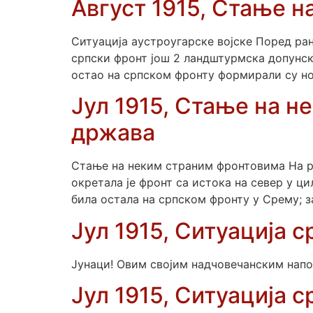
Август 1915, Стање н
Ситуација аустроугарске војске Поред ра
српски фронт још 2 ландштурмска допунска
остао на српском фронту формирали су нов
Јул 1915, Стање на 
држава
Стање на неким страним фронтовима На рус
окретала је фронт са истока на север у ци
била остала на српском фронту у Срему; з
Јул 1915, Ситуација с
Јунаци! Овим својим надчовечанским напо
Јул 1915, Ситуација ср