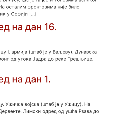
 На осталим фронтовима није било
ик у Софији […]
д на дан 16.
у I. армија (штаб је у Ваљеву). Дунавска
 фронт од утока Јадра до реке Трешњице.
д на дан 1.
. Ужичка војска (штаб је у Ужицу). На
Дервенте. Лимски одред од ушћа Рзава до