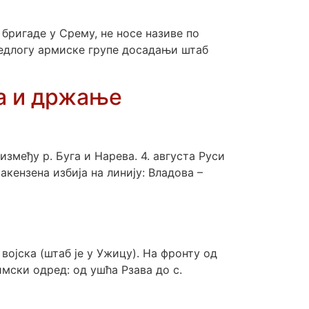
бригаде у Срему, не носе називе по
предлогу армиске групе досадањи штаб
ма и држање
међу р. Буга и Нарева. 4. августа Руси
кензена избија на линију: Владова –
војска (штаб је у Ужицу). На фронту од
ски одред: од ушћа Рзава до с.