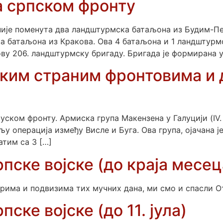
а српском фронту
није поменута два ландштурмска батаљона из Будим-Пе
 батаљона из Кракова. Ова 4 батаљона и 1 ландштурмск
у 206. ландштурмску бригаду. Бригада је формирана у
неким страним фронтовима и
ком фронту. Армиска група Макензена у Галуцији (IV. 
љу операција између Висле и Буга. Ова група, ојачана 
атим са 3 […]
рпске војске (до краја месец
рима и подвизима тих мучних дана, ми смо и спасли От
пске војске (до 11. јула)