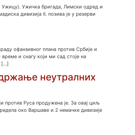
 у Ужицу). Ужичка бригада, Лимски одред и
иска дивизија II. позива је у резерви
зраду офанзивног плана против Србије и
 време и снагу који ми сад стоје на
 […]
и држање неутралних
 против Руса продужена је. За овај циљ
предела око Варшаве и 2 немачке дивизије