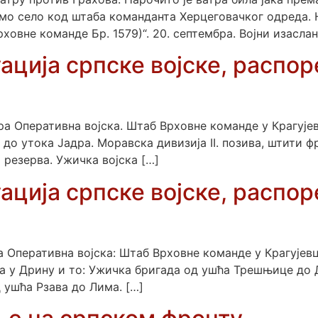
само село код штаба команданта Херцеговачког одреда.
ховне команде Бр. 1579)“. 20. септембра. Војни изаслан
ција српске војске, распоре
ра Оперативна војска. Штаб Врховне команде у Крагујевц
ћа до утока Јадра. Моравска дивизија II. позива, штити
о резерва. Ужичка војска […]
ција српске војске, распоре
а Оперативна војска: Штаб Врховне команде у Крагујевцу
а у Дрину и то: Ужичка бригада од ушћа Трешњице до 
 ушћа Рзава до Лима. […]