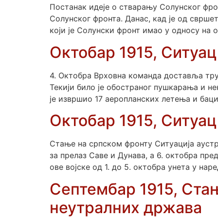
Постанак идеје о стварању Солунског фрон
Солунског фронта. Данас, кад је од свршет
који је Солунски фронт имао у односу на о
Октобар 1915, Ситуаци
4. Октобра Врховна команда доставља тру
Текији било је обостраног пушкарања и н
је извршио 17 аеропланских летења и бацио
Октобар 1915, Ситуаци
Стање на српском фронту Ситуација аустро
за прелаз Саве и Дунава, а 6. октобра пр
ове војске од 1. до 5. октобра унета у нар
Септембар 1915, Ста
неутралних држава