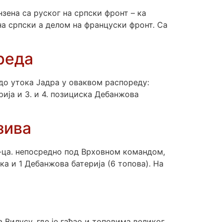
зена са руског на српски фронт – ка
на српски а делом на француски фронт. Са
реда
а до утока Јадра у оваквом распореду:
рија и 3. и 4. позициска Дебанжова
зива
м-ца. непосредно под Врховном командом,
ука и 1 Дебанжова батерија (6 топова). На
 Вилусу, где је гађао и топовима великог