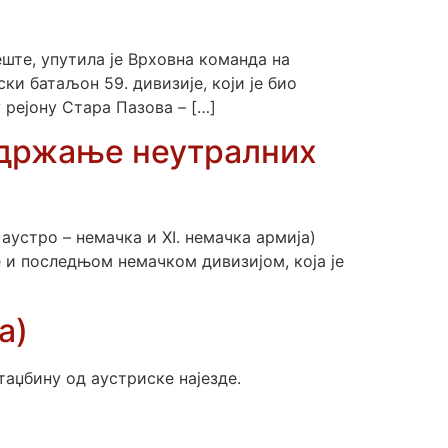
ште, упутила је Врховна команда на
и батаљон 59. дивизије, који је био
 рејону Стара Пазова – […]
 држање неутралних
аустро – немачка и XI. немачка армија)
је и последњом немачком дивизијом, која је
а)
аџбину од аустриске најезде.