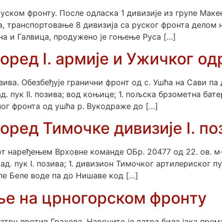
ком фронту. После одласка 1 дивизије из групе Макен
а, транспортовање 8 дивизија са руског фронта делом 
на и Галвица, продужено је гоњење Руса […]
оред I. армије и Ужичког од
позива. Обезбеђује гранични фронт од с. Ушћа на Сави п
д. пук II. позива; вод коњице; 1. пољска брзометна бате
ног фронта од ушћа р. Вукодраже до […]
оред Тимочке дивизије I. по
рот наређењем Врховне команде ОБр. 20477 од 22. ов. 
ад. пук I. позива; 1. дивизион Тимочког артилериског п
ле Беле воде па до Нишаве код […]
ње на црногорском фронту
атру против Грахова. Нарочито је ватра била јака према