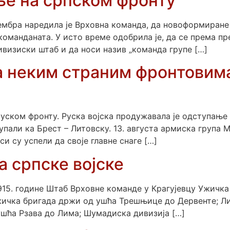
ње на српском фронту
тембра наредила је Врховна команда, да новоформиране 
 команданата. У исто време одобрила је, да се према 
визиски штаб и да носи назив „команда групе […]
на неким страним фронтови
ком фронту. Руска војска продужавала је одступање из
али ка Брест – Литовску. 13. августа армиска група Ма
си су успели да своје главне снаге […]
а српске војске
1915. године Штаб Врховне команде у Крагујевцу Ужичка 
ичка бригада држи од ушћа Трешњице до Дервенте; Лим
шћа Рзава до Лима; Шумадиска дивизија […]