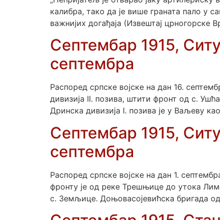
калибра, тако да је више граната пало у 
важнијих догађаја (Извештај црногорске Вр
Септембар 1915, Ситуа
септембра
Распоред српске војске на дан 16. септемб
дивизија II. позива, штити фронт од с. Уш
Дринска дивизија I. позива је у Ваљеву ка
Септембар 1915, Ситуа
септембра
Распоред српске војске на дан 1. септембр
фронту је од реке Трешњице до утока Лим
с. Земљице. Доњовасојевићска бригада од