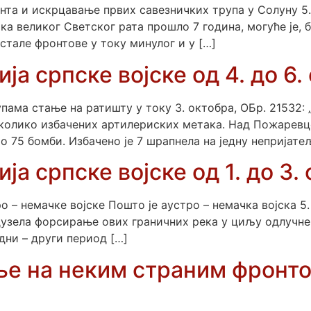
та и искрцавање првих савезничких трупа у Солуну 5. 
ка великог Светског рата прошло 7 година, могуће је, 
стале фронтове у току минулог и у […]
ја српске војске од 4. до 6.
пама стање на ратишту у току 3. октобра, ОБр. 21532:
еколико избачених артилериских метака. Над Пожаревц
 75 бомби. Избачено је 7 шрапнела на једну непријатељ
ја српске војске од 1. до 3.
 – немачке војске Пошто је аустро – немачка војска 
едузела форсирање ових граничних река у циљу одлучне 
едни – други период […]
ње на неким страним фронт