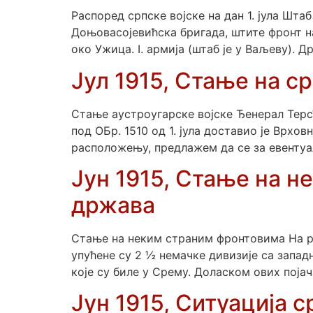
Распоред српске војске на дан 1. јула Шта
Доњовасојевићска бригада, штите фронт на
око Ужица. I. армија (штаб је у Ваљеву). Др
Јул 1915, Стање на с
Стање аустроугарске војске Ђенерал Терс
под ОБр. 1510 од 1. јула доставио је Врхо
расположењу, предлажем да се за евентуа
Јун 1915, Стање на 
држава
Стање на неким страним фронтовима На ру
упућене су 2 ½ немачке дивизије са запад
које су биле у Срему. Доласком ових поја
Јун 1915, Ситуација с