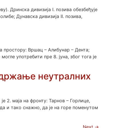
ву). Дринска дивизија I. позива обезбеђује
ибе; Дунавска дивизија II. позива,
на простору: Вршац – Алибунар – Дента;
могле употребити пре 8. јуна, због тога је
и држање неутралних
 2. маја на фронту: Тарнов – Горлице,
да и тако снажно, да је на горе поменутом
Next
→