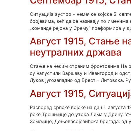
Септембар 1915, Ста
Ситуација аустро – немачке војске 5. сеп
бројевима, већ да се називају по именима
„команде рејона у Срему“ преформира у ди
Август 1915, Стање 
неутралних држава
Стање на неким страним фронтовима На рус
су напустили Варшаву и Ивангород и одступ
Луков југозападно од Брест – Литовска. Ру
Август 1915, Ситуациј
Распоред српске војске на дан 1. августа 
реке Трешњице до утока Лима у Дрину. Уж
Земљице; Доњовасојевићска бригада: од у