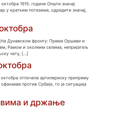
октобра 1915. године Општи значај
бар у кратким потезима, одредити значај,
 октобра
 „На Дунавском фронту: Према Оршави и
ем, Рамом и околним селима, непријатељ
ску чету, […]
 октобра
5. октобра отпочела артилериску припрему
офанзиве против Србије, то је ситуација
овима и држање