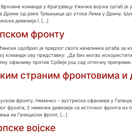
б Врховне команде у Крагујевцу Ужичка војска (штаб је
 Дрини од реке Трешњице до утока Лима у Дрину. Шумад
инска дивизија I. […]
рпском фронту
ћански одобрио је предлог свога начелника штаба за и
вној команди ову представку: „Да бих могао искористити
лну офанзиву против Србије још сад отпочну припреме.
неким страним фронтовима 
ском фронту. Немачко – аустриска офанзива у Галицији
ног фронта; 2 немачке дивизије са источног фронта из 
чања на Галициски фронт, […]
рпске војске