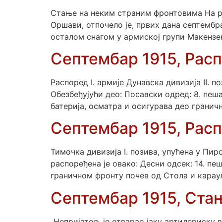
Стање на неким страним фронтовима На рус
Оршави, отпочело је, првих дана септембр
осталом снагом у армиској групи Макензе
Септембар 1915, Расп
Распоред I. армије Дунавска дивизија II. 
Обезбеђујући део: Посавски одред: 8. пеша
батерија, осматра и осигурава део гранич
Септембар 1915, Расп
Тимочка дивизија I. позива, упућена у Пи
распоређена је овако: Десни одсек: 14. пеш
граничном фронту почев од Стола и карау
Септембар 1915, Ста
„Непријатељ је отварао јаку артилериску в