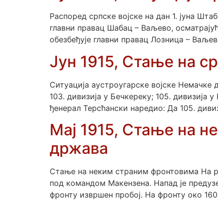
Распоред српске војске на дан 1. јуна Штаб
главни правац Шабац – Ваљево, осматрајућ
обезбеђује главни правац Лозница – Ваљев
Јун 1915, Стање на с
Ситуација аустроугарске војске Немачке ди
103. дивизија у Бечкереку; 105. дивизија у
ђенерал Терсћански наредио: Да 105. див
Мај 1915, Стање на 
држава
Стање на неким страним фронтовима На рус
под командом Макензена. Напад је предузе
фронту извршен пробој. На фронту око 160 