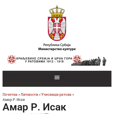
Почетна
»
Личности
»
Учесници ратова
»
Амар Р. Исак
Амар Р. Исак