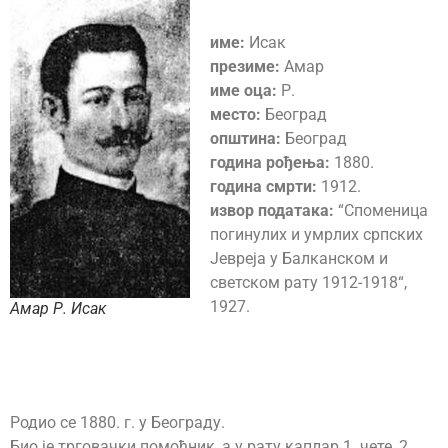
име:
Исак
презиме:
Амар
име оца:
Р.
место:
Београд
општина:
Београд
година рођења:
1880.
година смрти:
1912.
извор података:
“Споменица
погинулих и умрлих српских
Јевреја у Балканском и
светском рату 1912-1918“,
1927.
Амар Р. Исак
Родио се 1880. г. у Београду.
Био је трговачки помоћник, а у рату каплар 1. чете, 2.