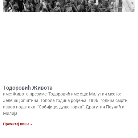
Тодоровић Живота
име: Живота презиме: Тодоровић име оца: Милутин место:
Јеленац општина: Топола година рођења: 1896. година смрти:
извор података: “Србијицо, душо горка”, Драгутин Паунић и
Милија
Прочитај више »