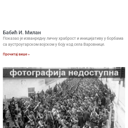
Бабић И. Милан
Показао је изванредну личну храброст и иницијативу у борбама
са аустроугарском војском у боју код села Варовнице.
Прочитај више »