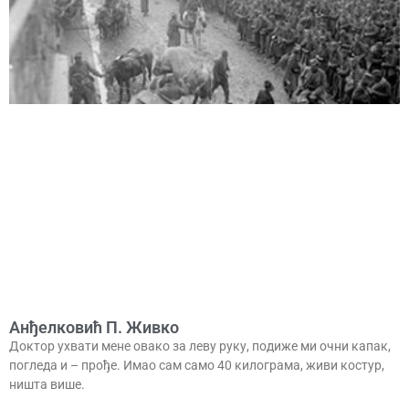
Анђелковић П. Живко
Доктор ухвати мене овако за леву руку, подиже ми очни капак,
погледа и – прође. Имао сам само 40 килограма, живи костур,
ништа више.