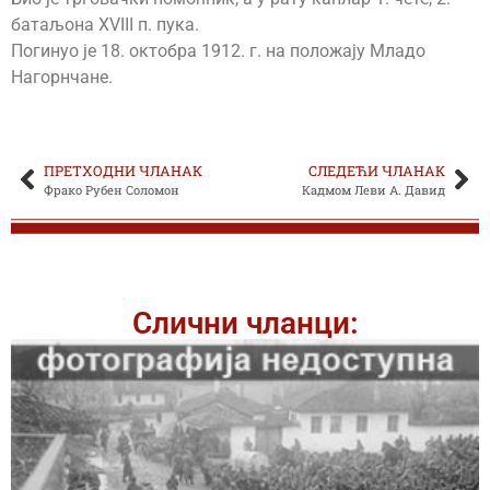
батаљона XVIII п. пука.
Погинуо је 18. октобра 1912. г. на положају Младо
Нагорнчане.
ПРЕТХОДНИ ЧЛАНАК
СЛЕДЕЋИ ЧЛАНАК
Фрако Рубен Соломон
Кадмом Леви А. Давид
Слични чланци: