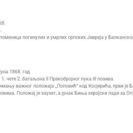
68.
.
поменица погинулих и умрлих српских Јевреја у Балканском
јуна 1868. год.
1. чете 2. батаљона II Прекобројног пука III позива.
зимању важног положаја „Поповић“ код Косјерића, први је Б
вима. Положај је заузет, а јунак Биња херојски паде за От