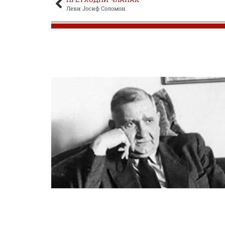
Леви Јосиф Соломон