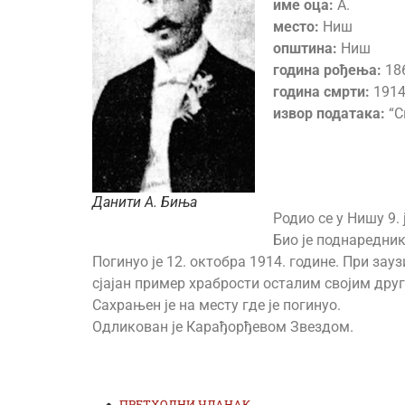
име оца:
А.
место:
Ниш
општина:
Ниш
година рођења:
18
година смрти:
1914
извор података:
“С
Данити А. Биња
Родио се у Нишу 9. 
Био је поднаредник 
Погинуо је 12. октобра 1914. године. При зау
сјајан пример храбрости осталим својим друго
Сахрањен је на месту где је погинуо.
Одликован је Карађорђевом Звездом.
ПРЕТХОДНИ ЧЛАНАК