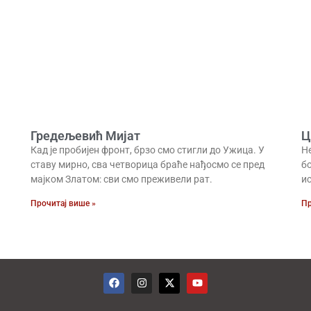
Гредељевић Мијат
Ц
Кад је пробијен фронт, брзо смо стигли до Ужица. У
Не
ставу мирно, сва четворица браће нађосмо се пред
бо
мајком Златом: сви смо преживели рат.
и
Прочитај више »
Пр