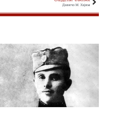
Давичо М. Хајим