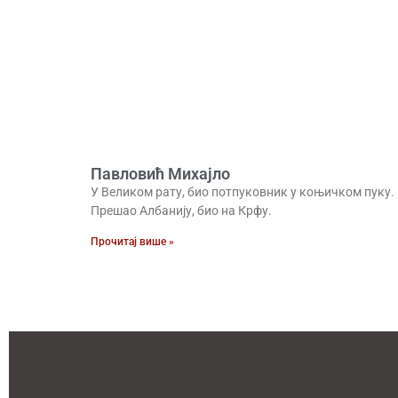
Павловић Михајло
У Великом рату, био потпуковник у коњичком пуку.
Прешао Албанију, био на Крфу.
Прочитај више »