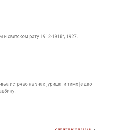
 и светском рату 1912-1918“, 1927.
иња истрчао на знак јуриша, и тиме је дао
аџбину.
СЛЕДЕЋИ ЧЛАНАК