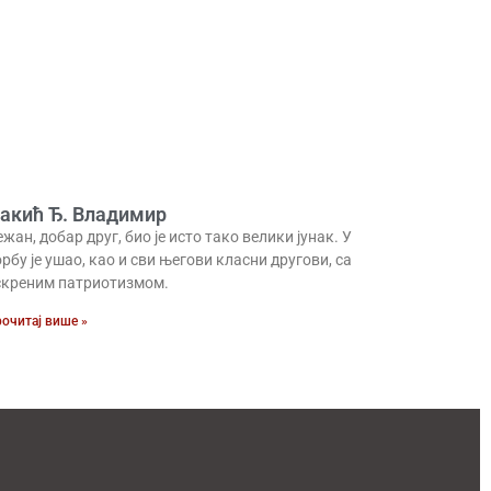
акић Ђ. Владимир
жан, добар друг, био је исто тако велики јунак. У
рбу је ушао, као и сви његови класни другови, са
скреним патриотизмом.
очитај више »