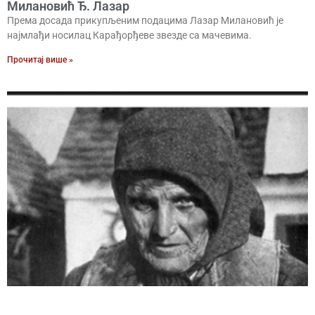
Милановић Ђ. Лазар
Према досада прикупљеним подацима Лазар Милановић је
најмлађи носилац Карађорђеве звезде са мачевима.
Прочитај више »