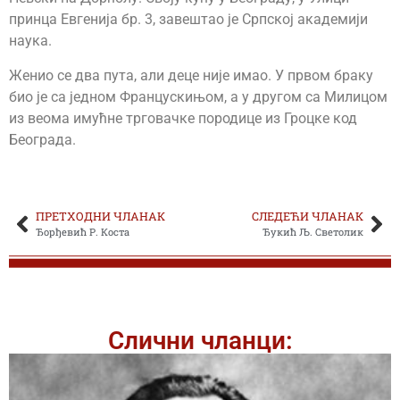
принца Евгенија бр. 3, завештао је Српској академији
наука.
Женио се два пута, али деце није имао. У првом браку
био је са једном Францускињом, а у другом са Милицом
из веома имућне трговачке породице из Гроцке код
Београда.
ПРЕТХОДНИ ЧЛАНАК
СЛЕДЕЋИ ЧЛАНАК
Ђорђевић Р. Коста
Ђукић Љ. Светолик
Слични чланци: