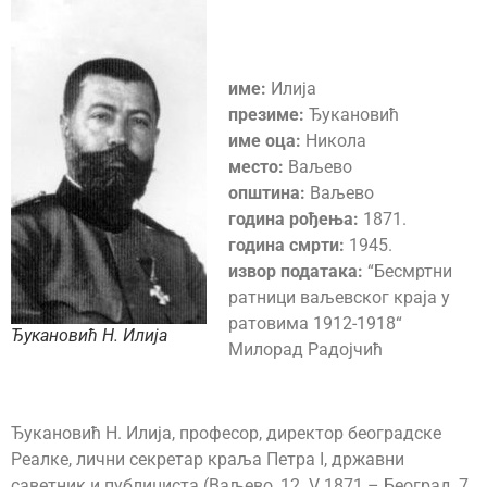
име:
Илија
презиме:
Ђукановић
име оца:
Никола
место:
Ваљево
општина:
Ваљево
година рођења:
1871.
година смрти:
1945.
извор података:
“Бесмртни
ратници ваљевског краја у
ратовима 1912-1918“
Ђукановић Н. Илија
Милорад Радојчић
Ђукановић Н. Илија, професор, директор београдске
Реалке, лични секретар краља Петра I, државни
саветник и публициста (Ваљево, 12. V 1871 – Београд, 7.