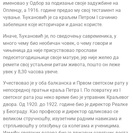
именовао у Одбор за подизање своје задужбине на
Опленцу, а 1916. године предао му свој тестамент на
чување. Ђукановић је са краљем Петром I сачинио
забелешке које историчари и данас користе.
Иначе, Ђукановић је, по сведочењу савременика, у
много чему био необичан човек, о чему говори и
чињеница да није присуствовао прослави
педесетогодишњице своје матуре, јер није желео да
ремети свој устаљени ритам живота, пошто он леже
увек у 8,30 часова увече.
Учествовао је у оба балканска и Првом светском рату у
непосредној пратњи краља Петра I. По повратку из I
светског рата још неко време био је управник Краљевог
двора. Од 1920. до 1922. године био је директор Реалке
у Београду. Као професор и директор одликовао се
великом стручношћу, изузетним радним навикама и
стрпљивошћу у опхођењу са колегама и ученицима.
Између светских ратова био је државни саветник доста