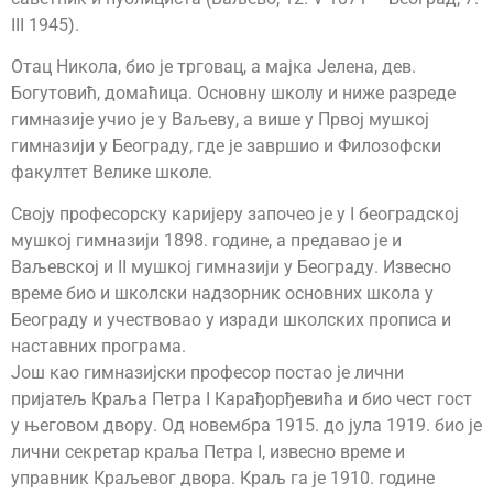
III 1945).
Отац Никола, био је трговац, а мајка Јелена, дев.
Богутовић, домаћица. Основну школу и ниже разреде
гимназије учио је у Ваљеву, а више у Првој мушкој
гимназији у Београду, где је завршио и Филозофски
факултет Велике школе.
Своју професорску каријеру започео је у I београдској
мушкој гимназији 1898. године, а предавао је и
Ваљевској и II мушкој гимназији у Београду. Извесно
време био и школски надзорник основних школа у
Београду и учествовао у изради школских прописа и
наставних програма.
Још као гимназијски професор постао је лични
пријатељ Краља Петра I Карађорђевића и био чест гост
у његовом двору. Од новембра 1915. до јула 1919. био је
лични секретар краља Петра I, извесно време и
управник Краљевог двора. Краљ га је 1910. године