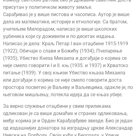
присутан у политичком животу земље.
Сарађивао је у више листова и часописа. Аутор је више
дела из математике, историје и етнологије. Са братом,
учитељем Милорадом, написао је више школских
уџбеника који су доживели и по десетак издања.
Написао је дела: Краљ Петар I ван отаџбине 1915-1919
(1922); Обичаји о слави и Божићу (1934); Пчеларење
(1935); Убиство Кнеза Михаила и догађаји о којима се
није смело говорити I и II. књ (1935. и 1937) и Хрватско
питање (1939). У свој књизи Убиство књаза Михаила
или догађаји о којима се није смело говорити доста
простора посветио је Ваљеву и Ваљевцима, одакле је, по
његовом мишљењу, потекла идеја да се књаз убије.
За верно служење отаџбини у свим приликама
одликован је са више домаћих и страних одликовања,
међу којима је и Орден Карађорђеве звезде. Био је један
од издашнијих донатора за изградњу цркве Александар
Невски на Дорћолу. Своју кућу у Београду, у Улици