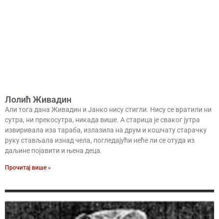
Лолић Живадин
Али тога дана Живадин и Јанко нису стигли. Нису се вратили ни
сутра, ни прекосутра, никада више. А старица је сваког јутра
извиривала иза тараба, излазила на друм и кошчату старачку
руку стављала изнад чела, погледајући неће ли се отуда из
даљине појавити и њена деца.
Прочитај више »