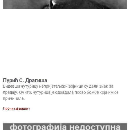
Пурић С. Драгиша
Видевши чутурицу непријатељски војници су дали знак за
предају. Очито, чутурица је одрадила посао бомбе која им се
причинила.
Прочитај више »