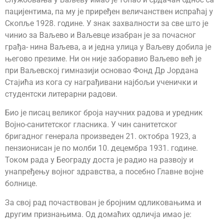
пацијентима, па му је приређен величанствен испраћај у
Скопље 1928. године. У знак захвалности за све што је
чинио за Ваљево и Ваљевце изабран је за почасног
грађа- нина Ваљева, а и једна улица у Ваљеву добила је
његово презиме. Ни он није заборавио Ваљево већ је
при Ваљевској гимназији основао Фонд Др Јордана
Стајића из кога су награђивани најбољи ученички и
студентски литерарни радови.
Био је писац великог броја научних радова и уредник
Војно-санитетског гласника. У чин санитетског
бригадног генерала произведен 21. октобра 1923, а
пензионисан је по молби 10. децембра 1931. године.
Током рада у Београду доста је радио на развоју и
унапређењу војног здравства, а посебно Главне војне
болнице.
За свој рад почаствован је бројним одликовањима и
другим признањима. Од домаћих одличја имао је: