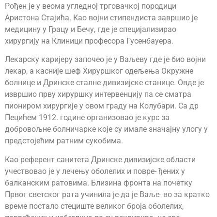
Рођен је у веома угледној трговачкој породици
Аристона Стајића. Као војни стипендиста завршио је
медицину у Грацу и Бечу, где је специјализирао
хирургију на Клиници професора Гусенбауера.
Лекарску каријеру започео је у Ваљеву где је био војни
лекар, а касније шеф Хируршког одељења Окружне
болнице и Дринске сталне дивизијске станице. Овде је
извршио прву хируршку интервенцију па се сматра
пиониром хирургије у овом граду на Колубари. Са др
Пецићем 1912. године организовао је курс за
добровољне болничарке које су имале значајну улогу у
предстојећим ратним сукобима.
Као референт санитета Дринске дивизијске области
учествовао је у лечењу оболелих и повре- ђених у
балканским ратовима. Близина фронта на почетку
Првог светског рата учинила је да је Ваље- во за кратко
време постало стециште великог броја оболелих,