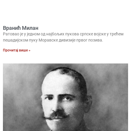
Вранић Милан
Ратовао је у једном од најбољих пукова српске војске у трећем
пешадијском пуку Моравске дивизије првог позива.
Прочитај више »