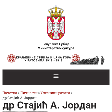
Почетна
»
Личности
»
Учесници ратова
»
др Стајић А. Јордан
др Стајић А. Јордан