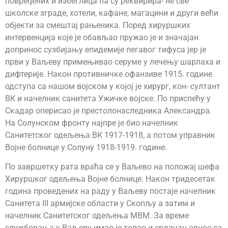
повређених и избеглица па су реквирира- не све
школске зграде, хотели, кафане, магацини и други већи
објекти за смештај рањеника. Поред хируршких
интервенција које је обављао пружао је и значајан
допринос сузбијању епидемије пегавог тифуса јер је
први у Ваљеву примењивао серуме у лечењу шарлаха и
дифтерије. Након противничке офанзиве 1915. године
одступа са нашом војском у којој је хирург, кон- султант
ВК и начелник санитета Ужичке војске. По приспећу у
Скадар оперисао је престолонаследника Александра.
На Солунском фронту најпре је био начелник
Санитетског одељења ВК 1917-1918, а потом управник
Војне болнице у Солуну 1918-1919. године.
По завршетку рата враћа се у Ваљево на положај шефа
Хируршког одељења Војне болнице. Након тридесетак
година проведених на раду у Ваљеву постаје начелник
Санитета III армијске области у Скопљу а затим и
начелник Санитетског одељења МВМ. За време
службовања у Ваљеву имао је топао и срдачан однос са