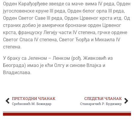
Орден Карађорђеве звезде са маче- вима IV реда, Орден
југословенске круне III реда, Орден белог орла III реда,
Орден Светог Саве III реда, Орден Црвеног крста итд. Од
страних добио је амерички бронзани орден Црвеног
крста, француску Легију части IV степена, грчке ордене
Светог Спаса IV степена, Светог Ђорђа и Михаила IV
степена.
У браку са Јеленом – Ленком (рођ. Живковић из
Београда) имао је кћи Олгу и синове Влајка и
Владислава.
ПРЕТХОДНИ ЧЛАНАК
СЛЕДЕЋИ ЧЛАНАК
Срећковић М. Божидар
Станаричић Р. Будимир