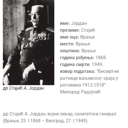
име:
Јордан
презиме:
Стајић
име оца:
Врање
место:
Врање
општина:
Врање
година рођења:
1868.
година смрти:
1949.
извор података:
“Бесмртни
ратници ваљевског краја у
ратовима 1912-1918“
др Стајић А. Јордан
Милорад Радојчић
др Стајић А. Јордан, војни лекар, санитетски генерал
(Врање, 25. I 1868 – Београд, 27. I 1949).