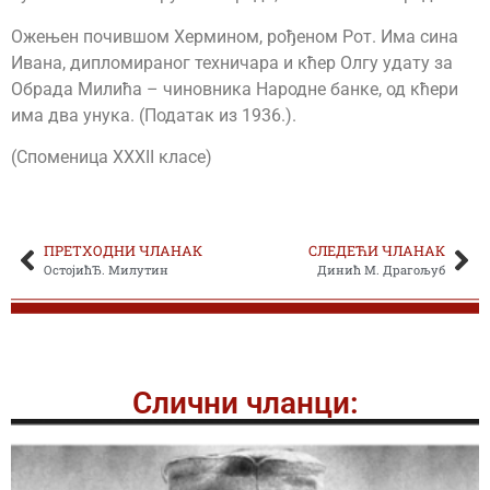
Ожењен почившом Хермином, рођеном Рот. Има сина
Ивана, дипломираног техничара и кћер Олгу удату за
Обрада Милића – чиновника Народне банке, од кћери
има два унука. (Податак из 1936.).
(Споменица XXXII класе)
ПРЕТХОДНИ ЧЛАНАК
СЛЕДЕЋИ ЧЛАНАК
ОстојићЂ. Милутин
Динић М. Драгољуб
Слични чланци: