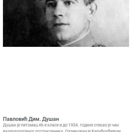
Павловић Дим. Душан
Душан је питомац 46-е класе и до 1934. године стекао је чин
ваздухопловног потпуковника. Одликован је Карађорђевом