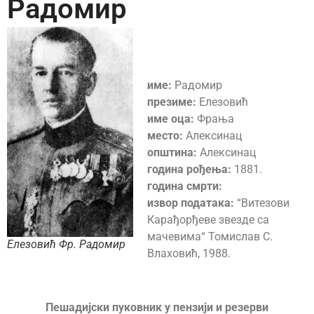
Радомир
име:
Радомир
презиме:
Елезовић
име оца:
Фрања
место:
Алексинац
општина:
Алексинац
година рођења:
1881.
година смрти:
извор података:
“Витезови
Карађорђеве звезде са
мачевима“ Томислав С.
Елезовић Фр. Радомир
Влаховић, 1988.
Пешадијски пуковник у пензији и резерви