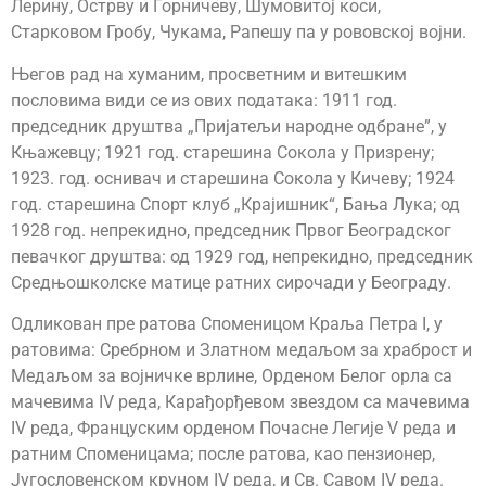
Лерину, Острву и Горничеву, Шумовитој коси,
Старковом Гробу, Чукама, Рапешу па у рововској војни.
Његов рад на хуманим, просветним и витешким
пословима види се из ових података: 1911 год.
председник друштва „Пријатељи народне одбране”, у
Књажевцу; 1921 год. старешина Сокола у Призрену;
1923. год. оснивач и старешина Сокола у Кичеву; 1924
год. старешина Спорт клуб „Крајишник“, Бања Лука; од
1928 год. непрекидно, председник Првог Београдског
певачког друштва: од 1929 год, непрекидно, председник
Средњошколске матице ратних сирочади у Београду.
Одликован пре ратова Споменицом Краља Петра I, у
ратовима: Сребрном и Златном медаљом за храброст и
Медаљом за војничке врлине, Орденом Белог орла са
мачевима IV реда, Карађорђевом звездом са мачевима
IV реда, Француским орденом Почасне Легије V реда и
ратним Споменицама; после ратова, као пензионер,
Југословенском круном IV реда, и Св. Савом IV реда.