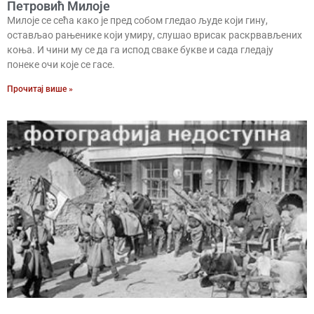
Петровић Милоје
Милоје се сећа како је пред собом гледао људе који гину,
остављао рањенике који умиру, слушао врисак раскрвављених
коња. И чини му се да га испод сваке букве и сада гледају
понеке очи које се гасе.
Прочитај више »