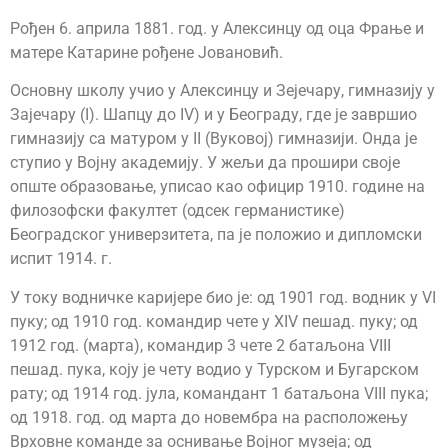
Рођен 6. априла 1881. год. у Алексинцу од оца Фрање и
матере Катарине рођене Јовановић.
Основну школу учио у Алексинцу и Зејечару, гимназију у
Зајечару (I). Шапцу до IV) и у Београду, где је завршио
гимназију са матуром у II (Вуковој) гимназији. Онда је
ступио у Војну академију. У жељи да прошири своје
опште образовање, уписао као официр 1910. године на
филозофски факултет (одсек германистике)
Београдског универзитета, па је положио и дипломски
испит 1914. г.
У току водничке каријере био је: од 1901 год. водник у VI
пуку; од 1910 год. командир чете у XIV пешад. пуку; од
1912 год. (марта), командир 3 чете 2 батаљона VIII
пешад. пука, коју је чету водио у Турском и Бугарском
рату; од 1914 год. јула, командант 1 батаљона VIII пука;
од 1918. год. од марта до новембра на расположењу
Врховне команде за оснивање Војног музеја; од