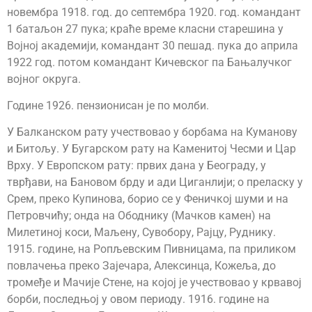
новембра 1918. год. до септембра 1920. год. командант
1 батаљон 27 пука; краће време класни старешина у
Војној академији, командант 30 пешад. пука до априла
1922 год. потом командант Кичевског па Бањалучког
војног округа.
Године 1926. пензионисан је по молби.
У Балканском рату учествовао у борбама на Куманову
и Битољу. У Бугарском рату на Каменитој Чесми и Цар
Врху. У Европском рату: првих дана у Београду, у
тврђави, на Бановом брду и ади Циганлији; о преласку у
Срем, преко Купинова, борио се у Феничкој шуми и на
Петровчићу; онда на Ободнику (Мачков камен) на
Милетиној коси, Маљену, Сувобору, Рајцу, Руднику.
1915. године, на Ропљевским Пивницама, па приликом
повлачења преко Зајечара, Алексинца, Кожеља, до
тромеђе и Мачије Стене, на којој је учествовао у крвавој
борби, последњој у овом периоду. 1916. године на