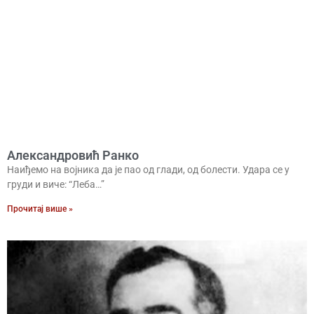
Александровић Ранко
Наиђемо на војника да је пао од глади, од болести. Удара се у
груди и виче: “Леба…”
Прочитај више »