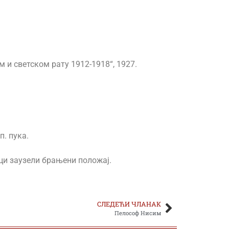
 и светском рату 1912-1918“, 1927.
п. пука.
нци заузели брањени положај.
СЛЕДЕЋИ ЧЛАНАК
Пелософ Нисим