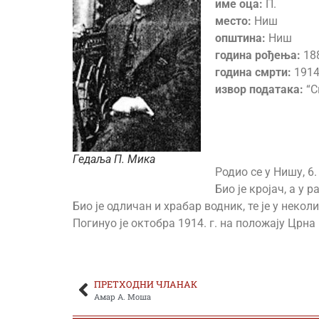
име оца:
П.
место:
Ниш
општина:
Ниш
година рођења:
18
година смрти:
1914
извор података:
“С
Гедаља П. Мика
Родио се у Нишу, 6.
Био је кројач, а у 
Био је одличан и храбар водник, те је у нек
Погинуо је октобра 1914. г. на положају Црна
ПРЕТХОДНИ ЧЛАНАК
Амар А. Моша