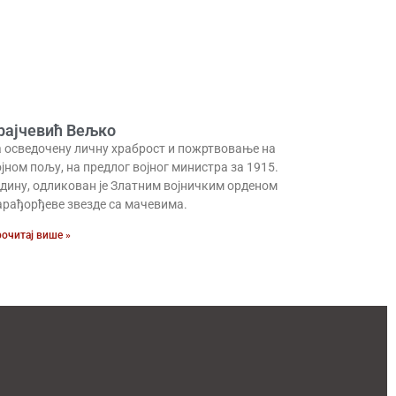
рајчевић Вељко
а осведочену личну храброст и пожртвовање на
јном пољу, на предлог војног министра за 1915.
одину, одликован је Златним војничким орденом
арађорђеве звезде са мачевима.
очитај више »