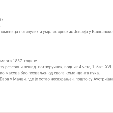
87.
.
поменица погинулих и умрлих српских Јевреја у Балканском
 марта 1887. године.
рату резервни пешад. потпоручник, водник 4 чете, 1. бат. XVI. 
олико махова био похваљен од свога команданта пука.
 Бара у Мачви, где је остао несахрањен, пошто су Аустрија