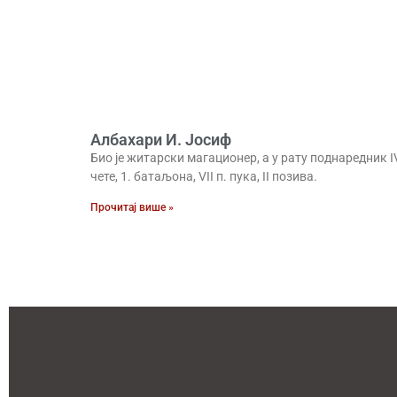
Албахари И. Јосиф
Био је житарски магационер, а у рату поднаредник I
чете, 1. батаљона, VII п. пука, II позива.
Прочитај више »