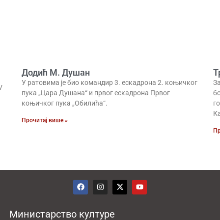
Додић М. Душан
Т
У ратовима је био командир 3. ескадрона 2. коњичког
З
V
пука „Цара Душана“ и првог ескадрона Првог
бо
коњичког пука „Обилића“.
г
К
Прочитај више »
Пр
Министарство културе