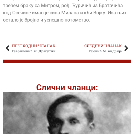
трећем браку са Митром, рођ. Ђуричић из Братачића
код Осечине имао је сина Милана и кћи Војку. Иза њих
остало је бројно и успешно потомство.
ПРЕТХОДНИ ЧЛАНАК
СЛЕДЕЋИ ЧЛАНАК
Гавриловић Ж. Драгутин
Гајовић М. Андрија
Слични чланци: