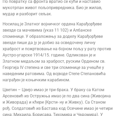
По повратку са фронта вратио се кући и наставио
мукотрпан живот пољопривредника. Био је жилав,
мудар и разборит сељак.
Носилац је Златног војничког ордена Карађорђеве
звезде са мачевима (указ 11 102) и Албанске
споменице. У образложењу за доделу Карађорђеве
звезде пише да ју је добио за осведочену личну
храброст и пожртвовање на бојном пољу у рату против
Аустро-угарске 1914/15. године. Одликован је и
Златном медаљом за храброст, руским Орденом св.
Георгија IV степена и све три споменице за учешће у
наведеним ратовима. Од војводе Степе Степановића
награђен је коњичким карабином.
Цветин – Цвејо имао је три брака. У браку са Катом
Арсеновић из Остружња имао је по два сина (Живојина
и Живорада) и кћери (Крсти- ну и Живку). Са Станом
рођ. Солдатовић из Бастава код Осечине имао је четири
сина; Михаила, Борисава, Тихомира и Чедомира). У