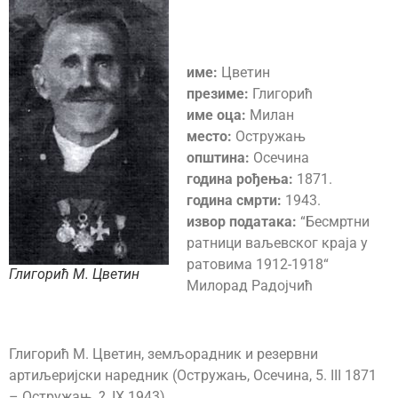
име:
Цветин
презиме:
Глигорић
име оца:
Милан
место:
Остружањ
општина:
Осечина
година рођења:
1871.
година смрти:
1943.
извор података:
“Бесмртни
ратници ваљевског краја у
ратовима 1912-1918“
Глигорић М. Цветин
Милорад Радојчић
Глигорић М. Цветин, земљорадник и резервни
артиљеријски наредник (Остружањ, Осечина, 5. III 1871
– Остружањ, ?, IX 1943).