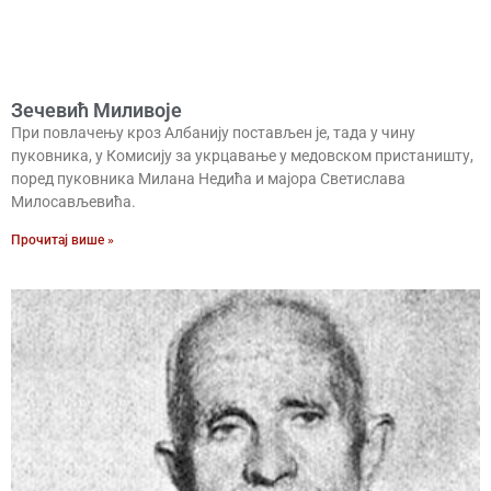
Зечевић Миливоје
При повлачењу кроз Албанију постављен је, тада у чину
пуковника, у Комисију за укрцавање у медовском пристаништу,
поред пуковника Милана Недића и мајора Светислава
Милосављевића.
Прочитај више »