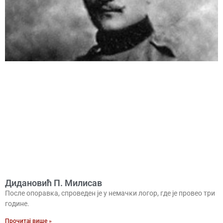
Дидановић П. Милисав
После опоравка, спроведен је у немачки логор, где је провео три
године.
Прочитај више »