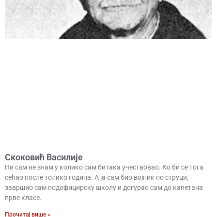
Скоковић Василије
Ни сам не знам у колико сам битака учествовао. Ко би се тога
сећао после толико година. А ја сам био војник по струци,
завршио сам подофицирску школу и догурао сам до капетана
прве класе.
Прочитај више »