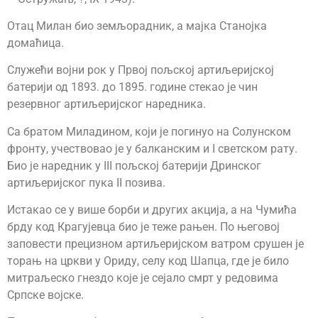
Отац Милан био земљорадник, а мајка Станојка
домаћица.
Служећи војни рок у Првој пољској артиљеријској
батерији од 1893. до 1895. године стекао је чин
резервног артиљеријског наредника.
Са братом Миладином, који је погинуо на Солунском
фронту, учествовао је у балканским и I светском рату.
Био је наредник у III пољској батерији Дринског
артиљеријског пука II позива.
Истакао се у више борби и других акција, а на Чумића
брду код Крагујевца био је теже рањен. По његовој
заповести прецизном артиљеријском ватром срушен је
торањ на цркви у Ориду, селу код Шапца, где је било
митраљеско гнездо које је сејало смрт у редовима
Српске војске.