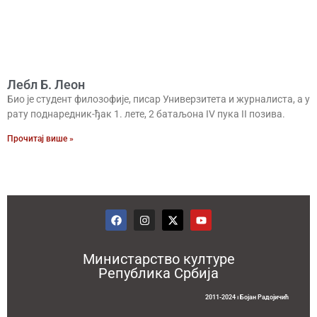
Лебл Б. Леон
Био је студент филозофије, писар Универзитета и журналиста, а у
рату поднаредник-ђак 1. лете, 2 батаљона IV пука II позива.
Прочитај више »
Министарство културе
Република Србија
2011-2024 ⏐ Бојан Радојичић