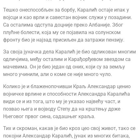
Тешко онеспособљен за борбу, Каралић остаје ипак у
војсци и као врли и савестан војник служи у позадини.
Са осталима одступа доцније преко Албаније. Због
плућне болести, која му се појавила на солунском
фронту био је најзад присиљен да затражи пензију.
За своја јуначка дела Каралић је био одликован многим
одличјима, међу осталим и Карађорђевом звездом са
мачевима. Он је био један од оних, који су за земљу
много учинили, али о коме се није много чуло.
Колико је и блаженопочивши Краљ Александар ценио
војничке врлине и способности Александра Каралића
види се и из тога, што му је указао највећу част, и
позвао њега и војводу Степу да на крштењу држе
Његовог првог сина, садашњег краља.
Тих и скроман, какав је био кроз цео свој живот, тако се
покојни Александар Каралић, јунак из многих битака,