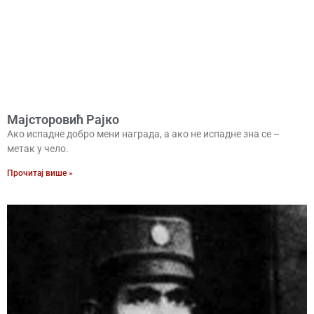
Мајсторовић Рајко
Ако испадне добро мени награда, а ако не испадне зна се –
метак у чело.
Прочитај више »