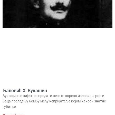
Ћаловић Х. Вукашин
Вукашин се није хтео предати него отворено излази на ров и
баца последњу бомбу међу непријатеље којом наноси знатне
губитке.