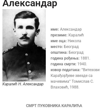
Александар
име:
Александар
презиме:
Каралић
име оца:
Никола
место:
Београд
општина:
Београд
година рођења:
1881.
година смрти:
1940.
извор података:
“Витезови
Карађорђеве звезде са
мачевима“ Томислав С.
Каралић Н. Александар
Влаховић, 1988.
СМРТ ПУКОВНИКА КАРАЛИЋА