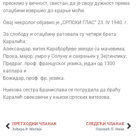
преселио у вечност, свестан, да је своју дужност према
отаџбини извршио до крајње моћи.
Овај некролог објавио је „СРПСКИ ГЛАС“ 23. IV 1940. г.
За слободу и отаџбину ратовала су четири брата
Каралића:
Александар, витез Карађорђеве звезде са мачевима;
Прока, мајор, умро у Солуну и сахрањен у Зејтинлику;
Предраг, проф. француског језика, један од 1300
каплара и
Божидар, проф. фр. језика.
Њихова сестра Бранислава се потрудила да браћу
Каралић овековечи у књизи српских витезова.
ПРЕТХОДНИ ЧЛАНАК
СЛЕДЕЋИ ЧЛАНАК
Хођера В. Матија
Пејовић П. Иван