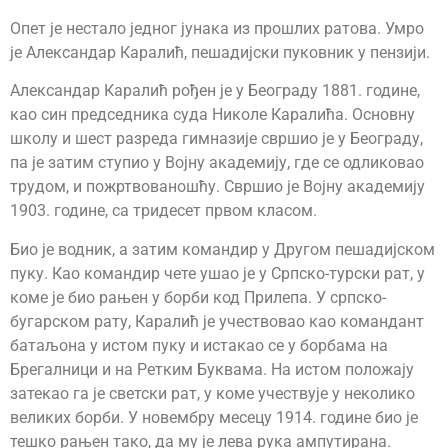
Опет је нестало једног јунака из прошлих ратова. Умро
је Александар Каралић, пешадијски пуковник у пензији.
Александар Каралић рођен је у Београду 1881. године,
као син председника суда Николе Каралића. Основну
школу и шест разреда гимназије свршио је у Београду,
па је затим ступио у Војну академију, где се одликовао
трудом, и пожртвованошћу. Свршио је Војну академију
1903. године, са тридесет првом класом.
Био је водник, а затим командир у Другом пешадијском
пуку. Као командир чете ушао је у Српско-турски рат, у
коме је био рањен у борби код Прилепа. У српско-
бугарском рату, Каралић је учествовао као командант
батаљона у истом пуку и истакао се у борбама на
Брегалници и на Ретким Буквама. На истом положају
затекао га је светски рат, у коме учествује у неколико
великих борби. У новембру месецу 1914. године био је
тешко рањен тако, да му је лева рука ампутирана.