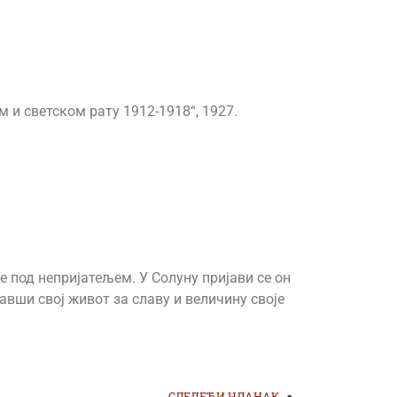
 и светском рату 1912-1918“, 1927.
е под непријатељем. У Солуну пријави се он
авши свој живот за славу и величину своје
СЛЕДЕЋИ ЧЛАНАК