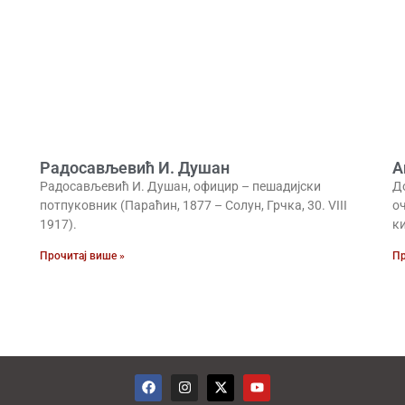
Радосављевић И. Душан
А
Радосављевић И. Душан, официр – пешадијски
Д
потпуковник (Параћин, 1877 – Солун, Грчка, 30. VIII
оч
1917).
к
Прочитај више »
Пр