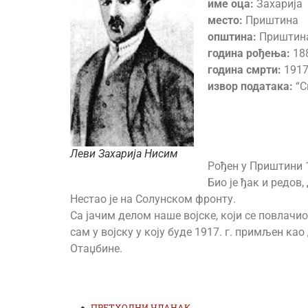
име оца:
Захарија
место:
Приштина
општина:
Приштин
година рођења:
18
година смрти:
1917
извор података:
“С
Леви Захарија Нисим
Рођен у Приштини 1
Био је ђак и редов
Нестао је на Солунском фронту.
Са јачим делом наше војске, који се повлачи
сам у војску у коју буде 1917. г. примљен ка
Отаџбине.
ПРЕТХОДНИ ЧЛАНАК