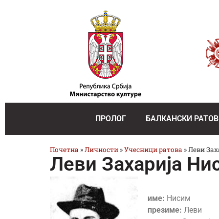
ПРОЛОГ
БАЛКАНСКИ РАТОВ
Почетна
»
Личности
»
Учесници ратова
»
Леви Зах
Леви Захарија Ни
име:
Нисим
презиме:
Леви