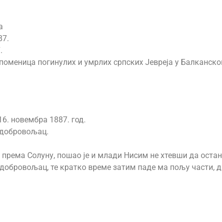
а
87.
.
поменица погинулих и умрлих српских Јевреја у Балканском
6. новембра 1887. год.
, добровољац.
о према Солуну, пошао је и млади Нисим не хтевши да остан
о добровољац, те кратко време затим паде ма пољу части, д