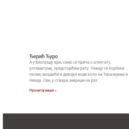
Ђерић Ђуро
А у Београду ври, само се прича о атентату,
ултиматуму, предстојећем рату. Певају се борбене
песме; младићи и девојке воде коло на Теразијама и
певају. Све, у ствари, мирише на рат.
Прочитај више »