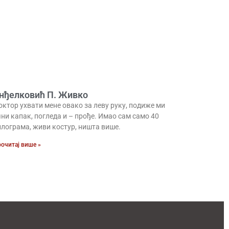
нђелковић П. Живко
октор ухвати мене овако за леву руку, подиже ми
ни капак, погледа и – прође. Имао сам само 40
илограма, живи костур, ништа више.
очитај више »