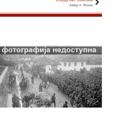
Амар А. Моша