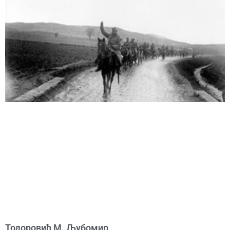
Тодоровић М. Љубомир