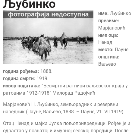
Љубинко
име:
Љубинко
презиме:
Марјановић
име оца:
Ненад
место:
Пауне
општина:
Ваљево
година рођења:
1888.
година смрти:
1919.
извор података:
“Бесмртни ратници ваљевског краја у
ратовима 1912-1918“ Милорад Радојчић
Марјановић Н. Љубинко, земљорадник и резервни
наредник (Пауне, Ваљево, 1888. – Пауне, 21. VII 1919).
Отац Ненад и мајка Јулка пољопривредници. Рођен је и
одрастао у познатој и имућној сеоској породици. После