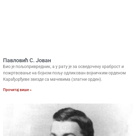
Павловић С. Јован
Био је пољопривредник, а у рату је за осведочену храброст и
пожртвовање на бојном пољу одликован војничким орденом
Карађорђеве звезде са мачевима (златни орден).
Прочитај више »