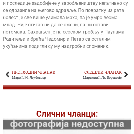
и последице задобијене у заробљеништву негативно су
се одразиле на његово здравље. По повратку из рата
болест је све више узимала маха, па је умро веома
млад. Није стигао ни да се ожени, па ни остави
потомака. Сахрањен је на сеоском гробљу у Паунама.
Родитељи и браћа Чедомир и Петар са осталим
укућанима подигли су му надгробни споменик.
ПРЕТХОДНИ ЧЛАНАК
СЛЕДЕЋИ ЧЛАНАК
Марић М. Љубомир
Марковић Љ. Боривоје
Слични чланци: