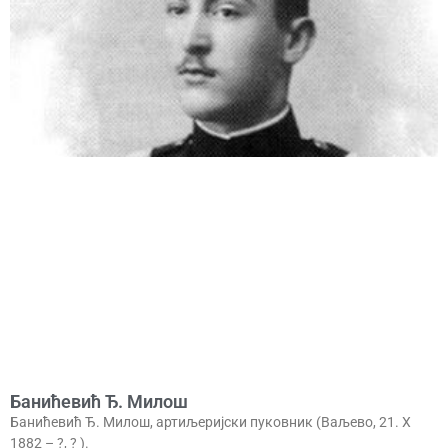
Банићевић Ђ. Милош
Банићевић Ђ. Милош, артиљеријски пуковник (Ваљево, 21. X
1882 – ?, ? ).