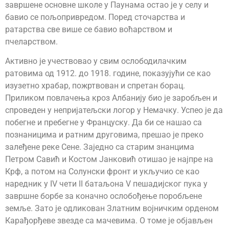
завршене основне школе у Паунама остао је у селу и
бавио се пољопривредом. Поред сточарства и
ратарства све више се бавио воћарством и
пчеларством.
Активно је учествовао у свим ослободилачким
ратовима од 1912. до 1918. године, показујући се као
изузетно храбар, пожртвован и спретан борац.
Приликом повлачења кроз Албанију био је заробљен и
спроведен у непријатељски логор у Немачку. Успео је да
побегне и пребегне у Француску. Да би се нашао са
познаницима и ратним друговима, прешао је преко
залеђене реке Сене. Заједно са старим знанцима
Петром Савић и Костом Јанковић отишао је најпре на
Крф, а потом на Солунски фронт и укључио се као
наредник у IV чети II батаљона V пешадијског пука у
завршне борбе за коначно ослобођење поробљене
земље. Зато је одликован Златним војничким орденом
Карађорђеве звезде са мачевима. О томе је објављен