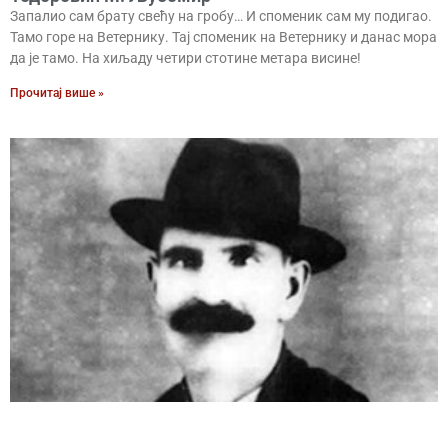
Запалио сам брату свећу на гробу… И споменик сам му подигао.
Тамо горе на Ветернику. Тај споменик на Ветернику и данас мора
да је тамо. На хиљаду четири стотине метара висине!
Прочитај више »