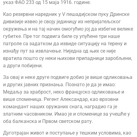
указ ФАО 233 од 15 маја 1916. године.
Као резервни наредник у V пешадијском пуку Дринске
дивизије извео је своју јединицу из непријатељског
окружења и на тај начин омогућио јој да избегне велике
губитке. Пре тог подвига биле су упућене три наше
патроле са задатком да извиде ситуацију на терену и
изнађу пут за извлачење. Ниједна од њих се није
вратила пошто су неки њихови припадници заробљени,
а други побијени.
За овај и неке друге подвиге добио је више одликовања
и других јавних признања. Познато је да је имао:
Медаљу за храброст, неко француско одликовање и
више споменица. Регент Александар, као врховни
командант наших оружаних снага, наградио га је
златним часовником. Имао је и споменице за учешће у
оба балканска и Првом светском рату.
Дуготрајан живот и поступање у тешким условима, као