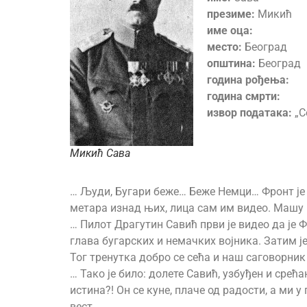
презиме:
Микић
име оца:
место:
Београд
општина:
Београд
година рођења:
година смрти:
извор података:
„С
Микић Сава
… Људи, Бугари беже… Беже Немци… Фронт је 
метара изнад њих, лица сам им видео. Машу на
… Пилот Драгутин Савић први је видео да је 
глава бугарских и немачких војника. Затим је
Тог тренутка добро се сећа и наш саговорни
… Тако је било: долете Савић, узбуђен и срећа
истина?! Он се куне, плаче од радости, а ми 
вест…