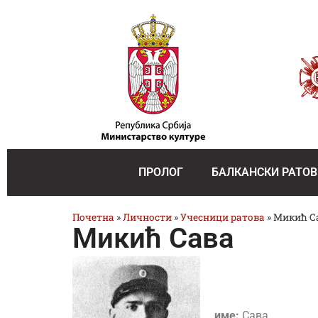
ПРОЛОГ
БАЛКАНСКИ РАТОВ
Почетна
»
Личности
»
Учесници ратова
»
Микић С
Микић Сава
име:
Сава