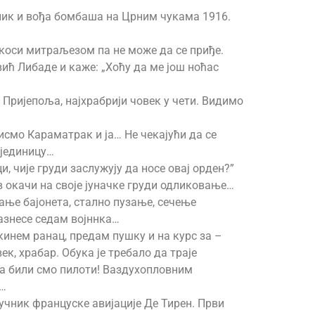
едник и вођа бомбаша на Црним чукама 1916.
 коси митраљезом па не може да се приђе.
вић Либаде и каже: „Хоћу да ме још ноћас
 Пријепоља, најхрабрији човек у чети. Видимо
исмо Караматрак и ја… Не чекајући да се
 јединицу…
, чије груди заслужују да носе овај орден?”
ав окачи на своје јуначке груди одликовање…
цање бајонета, стално пузање, сечење
азнесе седам војннка…
кинем ранац, предам пушку и на курс за –
к, храбар. Обука је требало да траје
еља били смо пилоти! Ваздухопловним
т…
ручник француске авијације Де Тирен. Први