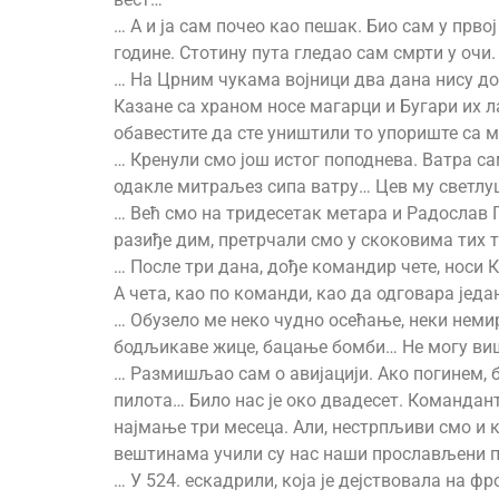
… А и ја сам почео као пешак. Био сам у прв
године. Стотину пута гледао сам смрти у очи.
… На Црним чукама војници два дана нису до
Казане са храном носе магарци и Бугари их л
обавестите да сте уништили то упориште са ми
… Кренули смо још истог поподнева. Ватра са
одакле митраљез сипа ватру… Цев му светлуц
… Већ смо на тридесетак метара и Радослав П
разиђе дим, претрчали смо у скоковима тих 
… После три дана, дође командир чете, носи К
А чета, као по команди, као да одговара јед
… Обузело ме неко чудно осећање, неки немир
бодљикаве жице, бацање бомби… Не могу виш
… Размишљао сам о авијацији. Ако погинем, б
пилота… Било нас је око двадесет. Командант
најмање три месеца. Али, нестрпљиви смо и к
вештинама учили су нас наши прослављени 
… У 524. ескадрили, која је дејствовала на ф