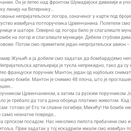
чанин. Он је летео над фронтом Шумадијске дивизије и уп
ску линију на Ветерннку…
овање непријатељског логора, означеног у карти под броје
исуство извиђача потпоручпика Црвенчанина. Полетели смо
унице и шаторе. Северно од логора било је слагалиште мун
 бомбе на логор и слагалиште муниције. Дебели стубови дим
ровове. Потом смо приметили један непрпјатељски авион –
омир Жуњић и ја добили смо задатак да бомбардујемо непр
Непријатељска артиљерија је тукла непрекидно, тако да с
летео француски поручник Мантон, један од најбољих снима
бацимо бомбе. Мантон је снимио 48 плоча, што је проглаше
вршен…
тпоручником Црвенчанином, а затим са руским поручником Ј
о је требало да тога дана обојица платимо животом. Кад 
ам: готово је! Ето ти славне погибије, Микићу! Ни бомбе н
ли само незнатне повреде…
 са српском посадом. Нас неколико пилота пребачени смо 
 Битоља. Први задатак у тој ескадрили имали смо извиђач 