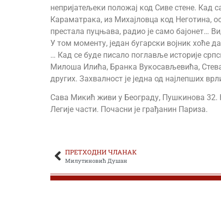
непријатељеки положај код Сиве стене. Кад с
Караматрака, из Михајловца код Неготина, ост
престала пуцњава, радио је само бајонет… Ви
У том моменту, један бугарски војник хоће д
… Кад се буде писало поглавље историје срп
Милоша Илића, Бранка Вукосављевића, Стева
других. Захвалност је једна од најлепших вр
Сава Микић живи у Београду, Пушкинова 32. 
Легије части. Почасни је грађанин Париза.
ПРЕТХОДНИ ЧЛАНАК
Милутиновић Душан