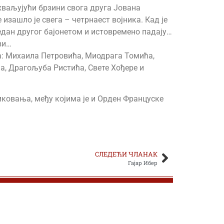
ахваљујући брзини свога друга Јована
изашло је свега – четрнаест војника. Кад је
један другог бајонетом и истовремено падају…
ви…
ка: Михаила Петровића, Миодрага Томића,
, Драгољуба Ристића, Свете Хођере и
иковања, међу којима је и Орден Француске
СЛЕДЕЋИ ЧЛАНАК
Гајар Ибер