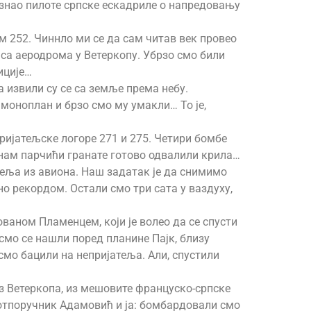
ознао пилоте српске ескадриле о напредовању
м 252. Чиннло ми се да сам читав век провео
 са аеродрома у Ветеркопу. Убрзо смо били
иције…
а извили су се са земље према небу.
 моноплан и брзо смо му умакли… То је,
ијатељске логоре 271 и 275. Четири бомбе
у нам парчићи гранате готово одвалили крила…
теља из авиона. Наш задатак је да снимимо
но рекордом. Остали смо три сата у ваздуху,
ованом Пламенцем, који је волео да се спусти
смо се нашли поред планине Пајк, близу
исмо бацили на непријатеља. Али, спустили
из Ветеркопа, из мешовите француско-српске
потпоручник Адамовић и ја: бомбардовали смо