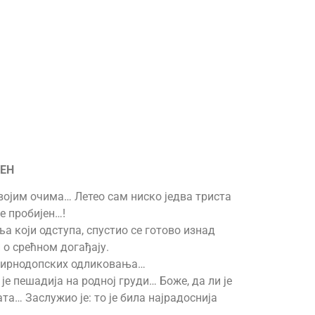
ЈЕН
војим очима… Летео сам ниско једва триста
е пробијен…!
а који одступа, спустио се готово изнад
 о срећном догађају.
и мирнодопских одликовања…
 је пешадија на родној груди… Боже, да ли је
та… Заслужио је: то је била најрадоснија