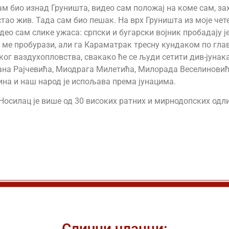
ам био изнад Груништа, видео сам положај на коме сам, з
ао жив. Тада сам био пешак. На врх Груништа из моје чете 
део сам слике ужаса: српски и бугарски војник пробадају 
а ме пробурази, али га Караматрак тресну кундаком по гла
ског ваздухопловства, свакако ће се људи сетити див-јуна
на Рајчевића, Миодрага Милетића, Милорада Веселиновића
лина и наш народ је испољава према јунацима.
Носилац је више од 30 високих ратних и мирнодопских одл
Слични чланци: