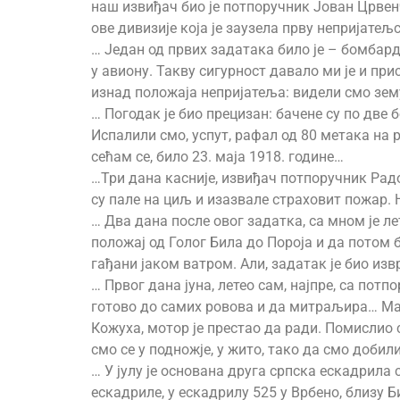
наш извиђач био је потпоручник Јован Црвен
ове дивизије која је заузела прву непријатељ
… Један од првих задатака било је – бомбард
у авиону. Такву сигурност давало ми је и пр
изнад положаја непријатеља: видели смо зем
… Погодак је био прецизан: бачене су по две
Испалили смо, успут, рафал од 80 метака на 
сећам се, било 23. маја 1918. године…
…Три дана касније, извиђач потпоручник Рад
су пале на циљ и изазвале страховит пожар. 
… Два дана после овог задатка, са мном је 
положај од Голог Била до Пороја и да потом 
гађани јаком ватром. Али, задатак је био из
… Првог дана јуна, летео сам, најпре, са по
готово до самих ровова и да митраљира… Мал
Кожуха, мотор је престао да ради. Помислио с
смо се у подножје, у жито, тако да смо доби
… У јулу је основана друга српска ескадрила
ескадриле, у ескадрилу 525 у Врбено, близу