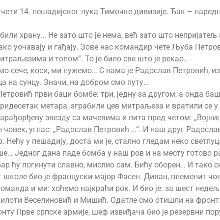
ој чети 14. пешадијског пука Тимочке дивизије. Ђак – нар
били храну… Не зато што је нема, већ зато што непријатељ
ако уочавају и гађају. Зове нас командир чете Љуба Петро
траљезима и топом”. То је било све што је рекао..
мо сече, коси, ми пужемо… С нама је Радослав Петровић, из
а на сунцу. Значи, на добром смо путу…
етровић први баци бомбе: три, једну за другом, а онда бац
тридесетак метара, зграбили цев митраљеза и вратили се у
арађорђеву звезду са мачевима и пита пред четом: „Војници
ан човек, углас: „Радослав Петровић …“. И наш друг Радосл
. Нећу у пешадију, доста ми је, стално гледам неко светлу
е… Једног дана паде бомба у наш ров и на месту готово р
ар ћу погинути славно, мислио сам. Бићу оборен… И тако с
 школе био је француски мајор Фасен. Диван, племенит чове
оманда и ми: хоћемо најкраћи рок. И био је: за шест нед
пилоти Веселиновић и Мишић. Одатле смо отишли на фрон
ронту Прве српске армије, шеф извиђача био је резервни по