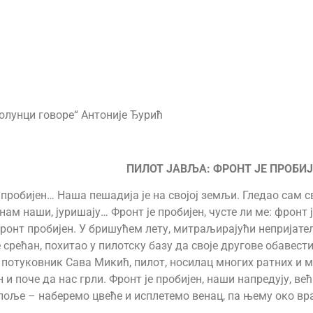
олунци говоре“ Антоније Ђурић
ПИЛОТ ЈАВЉА: ФРОНТ ЈЕ ПРОБИ
пробијен… Наша пешадија је на својој земљи. Гледао сам с
м наши, јуришају… Фронт је пробијен, чусте ли ме: фронт ј
Фронт пробијен. У бришућем лету, митраљирајући непријатељ
 срећан, похитао у пилотску базу да своје другове обавести
к потуковник Сава Микић, пилот, носилац многих ратних 
н и поче да нас грли. Фронт је пробијен, наши напредују, већ
у поље – наберемо цвеће и исплетемо венац, па њему око вра