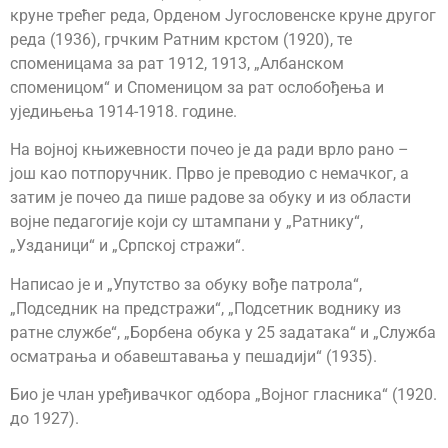
круне трећег реда, Орденом Југословенске круне другог
реда (1936), грчким Ратним крстом (1920), те
споменицама за рат 1912, 1913, „Албанском
споменицом“ и Споменицом за рат ослобођења и
уједињења 1914-1918. године.
На војној књижевности почео је да ради врло рано –
још као потпоручник. Прво је преводио с немачког, а
затим је почео да пише радове за обуку и из области
војне педагогије који су штампани у „Ратнику“,
„Узданици“ и „Српској стражи“.
Написао је и „Упутство за обуку вође патрола“,
„Подседник на предстражи“, „Подсетник воднику из
ратне службе“, „Борбена обука у 25 задатака“ и „Служба
осматрања и обавештавања у пешадији“ (1935).
Био је члан уређивачког одбора „Војног гласника“ (1920.
до 1927).