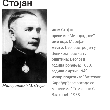
Стојан
име:
Стојан
презиме:
Милорадовић
име оца:
Маријан
место:
Београд, рођен у
Великом Градишту
општина:
Београд
година рођења:
1880.
година смрти:
1949.
извор података:
“Витезови
Карађорђеве звезде са
Милорадовић М. Стојан
мачевима“ Томислав С.
Влаховић, 1988.