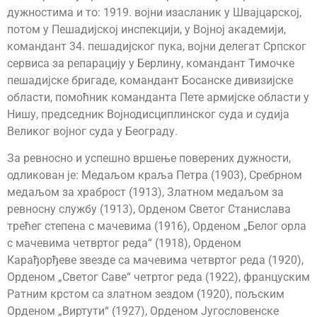
дужностима и то: 1919. војни изасланик у Швајцарској,
потом у Пешадијској инспекцији, у Војној академији,
командант 34. пешадијског пука, војни делегат Српског
сервиса за репарацију у Берлину, командант Тимочке
пешадијске бригаде, командант Босанске дивизијске
области, помоћник команданта Пете армијске области у
Нишу, председник Војнодисциплинског суда и судија
Великог војног суда у Београду.
За ревносно и успешно вршење поверених дужности,
одликован је: Медаљом краља Петра (1903), Сребрном
медаљом за храброст (1913), Златном медаљом за
ревносну службу (1913), Орденом Светог Станислава
трећег степена с мачевима (1916), Орденом „Белог орла
с мачевима четвртог реда“ (1918), Орденом
Карађорђеве звезде са мачевима четвртог реда (1920),
Орденом „Светог Саве“ четртог реда (1922), француским
Ратним крстом са златном зездом (1920), пољским
Орденом „Виртути“ (1927), Орденом Југословенске