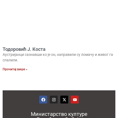
Тодоровић Ј. Коста
Аустријанци сазнавши ко је он, направили су ломачу и живог га
спалили.
Прочитај више »
Министарство културе