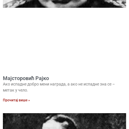
Мајсторовић Рајко
Ако испадне добро мени награда, а ако не испадне зна се –
метак у чело.
Прочитај више »