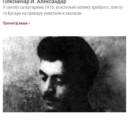
Плесничар И. Александар
У сукобу са Бугарима 1915. је испољио велику храброст, али су
га Бугари на превару ухватили и заклали.
Прочитај више »