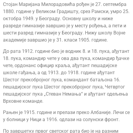
Стојан Маријана Милорадовића рођен је 27. септембра
1880. године у Великом Градишту, срез Рамски, умро 25.
октобра 1949. у Београду. Основну школу и ниже
разреде гимназије завршио је у месту рођења, а пети и
шести разред гимназије у Београду. Нижу школу Војне
академије завршио је у 31. класи 1905. године.
До рата 1912. године био је водник 8. и 18. пука, ађутант
18. пука, командир чете у ова два пука, командир ђачке
чете, ордонанс официр краља, ађутант пешадијске
школе гађања, а од 1913. до 1918. године ађутант
Шестог прекобројног пука, командант батаљона 16.
пешадијског пука Шестог прекобројног пука, Четвртог
пешадијског пука „Стеван Немања“ и ађутант одељења
Врховне команде.
Рањен је 1915. године и прелази преко Албаније. Лечи се
у болници у Ници а 1916. одлази на солунски фронт.
По завршетку првог светског рата био је на разним