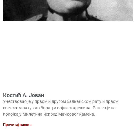
Костић А. Јован
Учествовао је у првом и другом балканском рату и првом
светском рату као борац и војни старешина. Рањен је на
положају Милетина испред Мачковог камена.
Прочитај више »