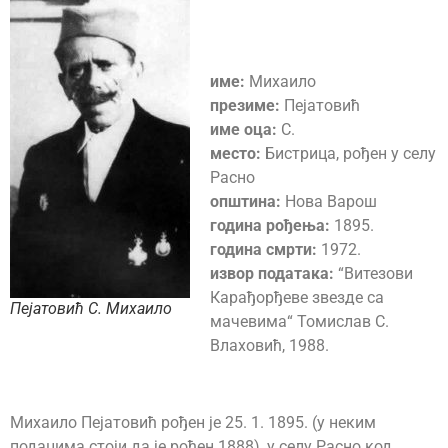
име:
Михаило
презиме:
Пејатовић
име оца:
С.
место:
Бистрица, рођен у селу
Расно
општина:
Нова Варош
година рођења:
1895.
година смрти:
1972.
извор података:
“Витезови
Карађорђеве звезде са
Пејатовић С. Михаило
мачевима“ Томислав С.
Влаховић, 1988.
Михаило Пејатовић рођен је 25. 1. 1895. (у неким
подацима стоји да је рођен 1888), у селу Расно код