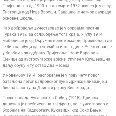
Пријепоља, а од 1900. па до смрти 1972. живео је у селу
Бистрица код Нове Вароши. Завршио је четири разреда
основне школе.
Као добровољац учествовао је у борбама против
Турака 1912. за ослобођење тога краја. У јулу 1914.
мобилисан је од Окружне војне команде Пријепоље, где
је био на обуци од септембра исте године. Учествовао је
у борбама за одбрану Пријепоља, Нове Вароши и
Сјенице од аустроугарске војске. Упућен у Крушевац на
даљу обуку и ту остао два месеца.
У новембру 1914. распоређен је у прву чету првог
батаљона петог кадровског пука Дринске дивизије и
био на фронту на Дрини и рејону Вишеграда.
После напада Бугарске на Србију (1915), Дринска
дивизија је пребачена на тај фронт, па је учествовао у
борбама на Кадибогазу, Кукавици, код Соко Бање,