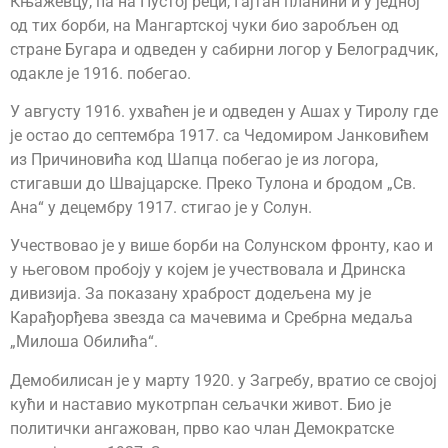
Књажевцу, па на Пустој реци, Гајтан планини и у једној
од тих борби, на Мангартској чуки био заробљен од
стране Бугара и одведен у сабирни логор у Белоградчик,
одакле је 1916. побегао.
У августу 1916. ухваћен је и одведен у Ашах у Тиролу где
је остао до септембра 1917. са Чедомиром Јанковићем
из Причиновића код Шапца побегао је из логора,
стигавши до Швајцарске. Преко Тулона и бродом „Св.
Ана“ у децембру 1917. стигао је у Солун.
Учествовао је у више борби на Солунском фронту, као и
у његовом пробоју у којем је учествовала и Дринска
дивизија. За показану храброст додељена му је
Карађорђева звезда са мачевима и Сребрна медаља
„Милоша Обилића“.
Демобилисан је у марту 1920. у Загребу, вратио се својој
кући и наставио мукотрпан сељачки живот. Био је
политички ангажован, прво као члан Демократске