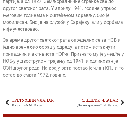
партије, а од 1927. Земљорадничке странке све до
другог светског рата. У априлу 1941. године, упркос
његовим годинама и оштећеном здрављу, био је
мобилисан. Био је на служби у Сарајеву, али у борбама
није учествовао.
За време другог светског рата определио се за НОБ и
једно време био борац у одреду, а потом истакнути
припадник и активиста НОР-а. Признато му је учешће у
НОБ-у у двоструком трајању од 1941. и одликован је
ОЗН другог реда. На крају рата постао је члан КПЈ и то
остао до смрти 1972. године.
ПРЕТХОДНИ ЧЛАНАК
СЛЕДЕЋИ ЧЛАНАК
Ђуришић М. Ђуро
Димитријевић Н. Вељко