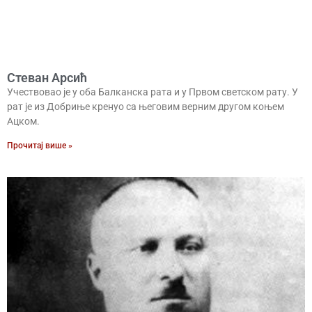
Стеван Арсић
Учествовао је у оба Балканска рата и у Првом светском рату. У
рат је из Добриње кренуо са његовим верним другом коњем
Ацком.
Прочитај више »