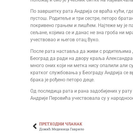
По завршетку рата Андрија се враћа кући, где
пустош. Родитеље и три сестре, петоро братан
покривено грањем и лишћем. Најтеже му је па
сељане, којима се и данас не зна гроба ни мр
учествовао и његов отац Вуко.
После рата наставља да живи с родитељима д
Београд да ради на двору краља Александра
много оних који ни метка нису опалили али с
кратког службовања у Београду Андрија се в
брака је рођено петоро деце.
Од последица рата и рана задобијених у рату
Андрије Перовића учествовала су у народноо
ПРЕТХОДНИ ЧЛАНАК
Дожић Меденица Гаврило