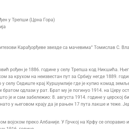
ђен у Трепши (Црна Гора)
ија
итезови Карађорђеве звезде са мачевима“ Томислав С. Вла
вић рођен је 1886. године у селу Трепша код Никшића. Ње
ом за крухом на неизвестан пут за Србију негде 1889. годин
 у селу Седиште крај Куршумлије где је купио комад земљ
м братом одлази у рат. Брат му је погинуо 1914. на Церу о
о је и сам забележио: 8. августа 1914. године у церској би
нато у његовом крају да је рањен 17 пута лакше и теже. Је
ком војском преко Албаније. У Грчкој на Крфу се опоравио 
ну 1916. године.