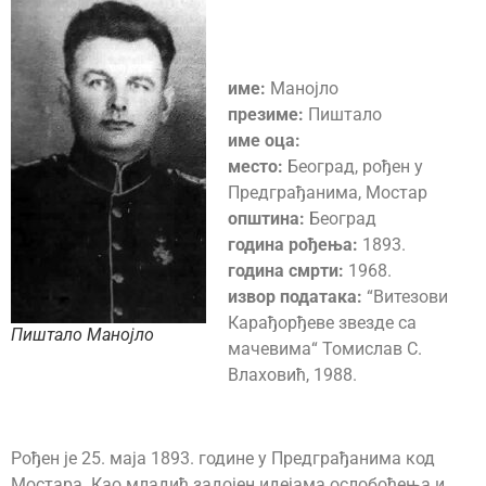
име:
Манојло
презиме:
Пиштало
име оца:
место:
Београд, рођен у
Предграђанима, Мостар
општина:
Београд
година рођења:
1893.
година смрти:
1968.
извор података:
“Витезови
Карађорђеве звезде са
Пиштало Манојло
мачевима“ Томислав С.
Влаховић, 1988.
Рођен је 25. маја 1893. године у Предграђанима код
Мостара. Као младић задојен идејама ослобођења и