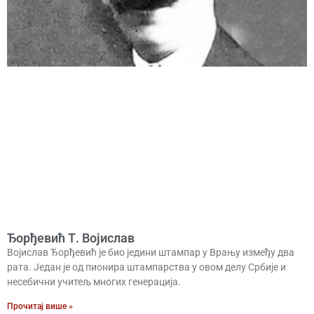
Ђорђевић Т. Војислав
Војислав Ђорђевић је био једини штампар у Врању између два
рата. Један је од пионира штампарства у овом делу Србије и
несебични учитељ многих генерација.
Прочитај више »