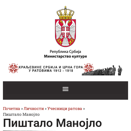
Почетна
»
Личности
»
Учесници ратова
»
Пиштало Манојло
Пиштало Манојло