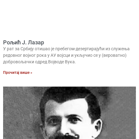
Рољић Ј. Лазар
У рат за Србију отишао је пребегом-дезертирајући из служења
редовног војног рока у АУ војсци и укључио се у (вероватно)
добровољачки одред Војводе Вука.
Прочитај више »