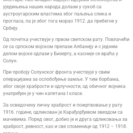
уједињења наших народа долази у сукоб са
аустроугарским властима због паљења слика и
прогласа, па је због тога морао 1912. да пребегне у
Србију.
Од почетка учествује у првом светском рату. Повлачећи
се са српском војском прелази Албанију и с једним
делом војске одлази у Бизерту, а касније се враћа у
Солун.
При пробоју Солунског фронта учествује у свим
операцијама за ослобођење замље. У тим борбама,
због своје храбрости и одлучности, од обичног војника
унапређен је у чин капетана I класе.
За осведочену личну храброст и пожртвовање у рату
1916. године, одликован је Карађорђевом звездом са
мачевима. Поред овог, добио је и друга одликовања за
храброст, ревност, као и све споменице од 1912 – 1918.