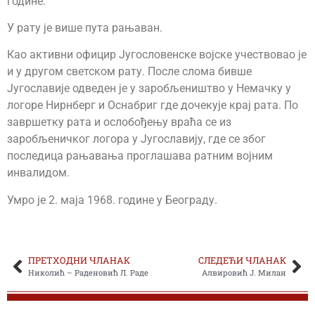
године.
У рату је више пута рањаван.
Као активни официр Југословенске војске учествовао је
и у другом светском рату. После слома бивше
Југославије одведен је у заробљеништво у Немачку у
логоре Нирнберг и Оснабриг где дочекује крај рата. По
завршетку рата и ослобођењу враћа се из
заробљеничког логора у Југославију, где се због
последица рањавања проглашава ратним војним
инвалидом.
Умро је 2. маја 1968. године у Београду.
ПРЕТХОДНИ ЧЛАНАК
СЛЕДЕЋИ ЧЛАНАК
Николић – Раденовић Л. Раде
Алвировић Ј. Милан