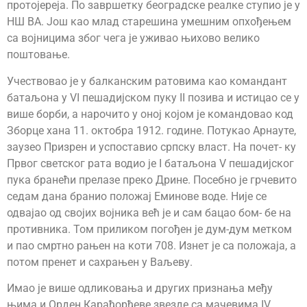
протојереја. По завршетку београдске реалке ступио је у
НШ ВА. Још као млад старешина умешним опхођењем
са војницима због чега је уживао њихово велико
поштовање.
Учествовао је у балканским ратовима као командант
батаљона у VI пешадијском пуку II позива и истицао се у
више борби, а нарочито у оној којом је командовао код
Зборце хана 11. октобра 1912. године. Потукао Арнауте,
заузео Призрен и успоставио српску власт. На почет- ку
Првог светског рата водио је I батаљона V пешадијског
пука бранећи прелазе преко Дрине. Посебно је грчевито
седам дана бранио положај Еминове воде. Није се
одвајао од својих војника већ је и сам бацао бом- бе на
противника. Том приликом погођен је дум-дум метком
и пао смртно рањен на коти 708. Изнет је са положаја, а
потом пренет и сахрањен у Ваљеву.
Имао је више одликовања и других признања међу
њима и Орден Карађорђеве звезде са мачевима IV