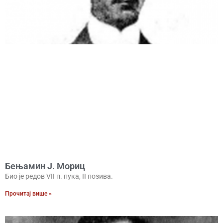
Бењамин Ј. Мориц
Био је редов VII п. пука, II позива.
Прочитај више »