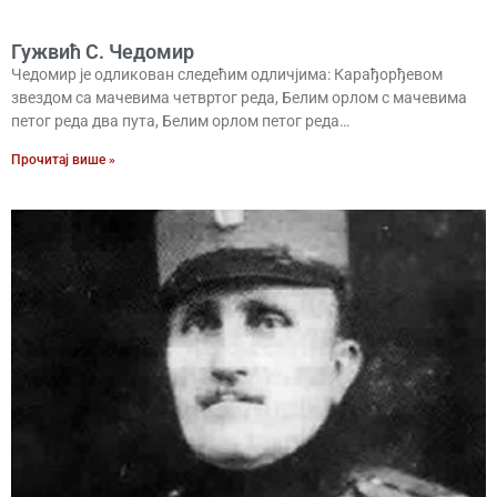
Гужвић С. Чедомир
Чедомир је одликован следећим одличјима: Карађорђевом
звездом са мачевима четвртог реда, Белим орлом с мачевима
петог реда два пута, Белим орлом петог реда…
Прочитај више »