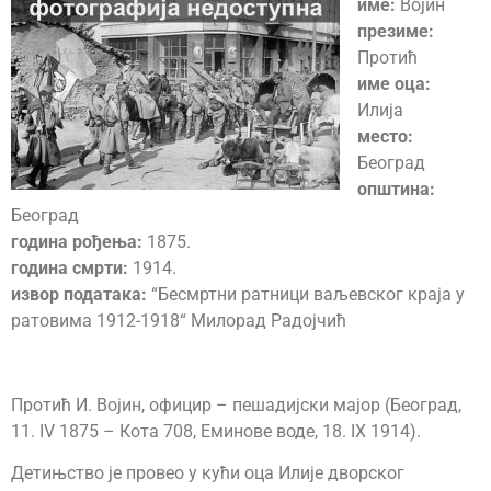
име:
Војин
презиме:
Протић
име оца:
Илија
место:
Београд
општина:
Београд
година рођења:
1875.
година смрти:
1914.
извор података:
“Бесмртни ратници ваљевског краја у
ратовима 1912-1918“ Милорад Радојчић
Протић И. Војин, официр – пешадијски мајор (Београд,
11. IV 1875 – Кота 708, Еминове воде, 18. IX 1914).
Детињство је провео у кући оца Илије дворског