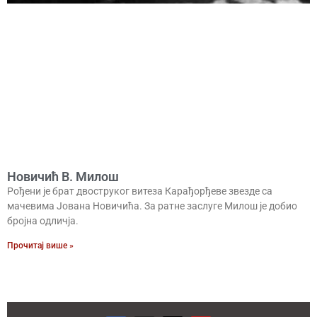
Новичић В. Милош
Рођени је брат двоструког витеза Карађорђеве звезде са
мачевима Јована Новичића. За ратне заслуге Милош је добио
бројна одличја.
Прочитај више »