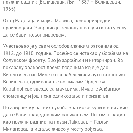
пружни радник (Велишевци, Љиг, 1887 – Велишевци,
1965).
Отац Радојица и мајка Марица, пољопривредни
произвођачи. Завршио је основну школу и остао у селу
да се бави пољопривредом.
Учествовао је у свим ослободилачким ратовима од
1912. до 1918. године. Посебно се истакао у борбама на
Солунском фронту. Био је заробљен и интерниран. За
показану храброст према подацима које је дао
Вићентијев син Миленко, а забележили аутори хронике
Велишевца, одликован је војничким Орденом
Карађорђеве звезде са мачевима. Имао је Албанску
споменицу и још нека одликовања и признања.
По завршетку ратних сукоба вратио се кући и наставио
да се бави прадедовским занимањем. Потом је радио
као пружни радник на прузи Лајковац – Горњи
Милановац, а и даље живео у месту рођења.