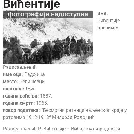
Вићентије
име:
Вићентије
презиме:
Радисављевић
име оца:
Радојица
место:
Велишевци
општина:
Љиг
година рођења:
1887.
година смрти:
1965.
извор података:
“Бесмртни ратници ваљевског краја у
ратовима 1912-1918“ Милорад Радојчић
Радисављевић Р. Вићентије – Вића, земљорадник и