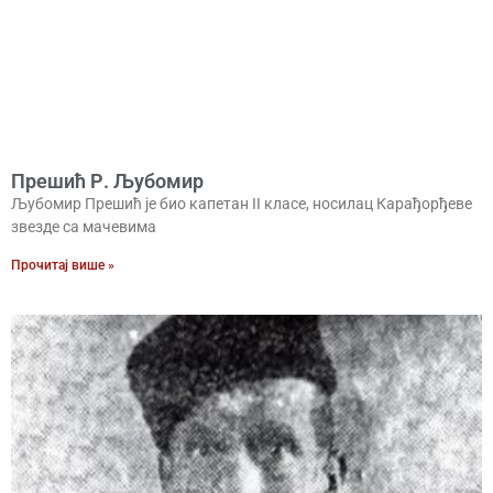
Прешић Р. Љубомир
Љубомир Прешић је био капетан II класе, носилац Карађорђеве
звезде са мачевима
Прочитај више »