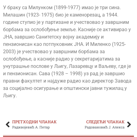
У браку са Милунком (1899-1977) имао је три сина.
Милашин (1923- 1975) био је каменорезац, а 1944.
године ступио је у партизане и учествовао у завршним
борбама за ослобођење земље. Касније се активирао у
ЈНА, завршио Санитетску војну академију и
пензионисан као потпуковник ЈНА. И Миленко (1925-
2003) је учествовао у завршним борбама за
ослобођење, а касније радио у секретаријатима за
унутрашње послове у Љигу, Лазаревцу и Ваљеву, где је
и пензионисан. Сава (1928 – 1998) уз рад је завршио
правни факултет и најдуже радио као директор Завода
за социјално осигурање и општински јавни тужилац у
Љигу.
ПРЕТХОДНИ ЧЛАНАК
СЛЕДЕЋИ ЧЛАНАК
Радивојевић А. Петар
Радовановић Ј. Алекса