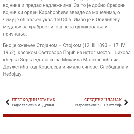
војника и предао надлежнима. За то је добио Сребрни
војнички орден Карађорђеве звезде са мачевима, о
чему је објављен указ 150.806. Имао је и Обилићеву
медаљу за храброст и још нека одликовања и
признања.
Био је ожењен Стојаном – Стојком (12. III 1893 – 17. IV
1962), кћерком Светозара Пајић из истог места. Њихова
кћерка Зорка удала се за Михаила Малешевића из
Дружетића код Коцељева и имала синове: Слободана и
Небојшу.
ПРЕТХОДНИ ЧЛАНАК
СЛЕДЕЋИ ЧЛАНАК
Радосављевић И. Душан
Радосављевић Ј. Пантелија