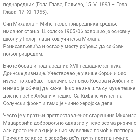
поднаредник (Гола Глава, Ваљево, 15. VI 1893 – Гола
Глава, 17. XII 1955).
Син Михаила – Миће, пољопривредника средњег
имовног стања. Школске 1905/06 завршио је основну
школу у Голој Глави код учитеља Милана
Ранисављевића и остао у месту рођења да се бави
пољопривредом.
Био је борац и поднаредник XVII пешадијског пука
Дринске дивизије. Учествовао је у више борби и био
изузетно храбар. Повлачио се преко Косова и Албаније
и имао је обичај да каже Нико не зна шта су муке тешке
док не пређе Албанију пешке. Са Крфа је упућен на
Солунски фронт и тамо је чинио херојска дела.
Често је у пратњи претпостављеног старешине Михаила
Маџаревића добровољно одлазио у неке веома ризичне
али драгоцене акције и био му велика помоћ и потпора.
Причало се како је заробио већу групу противничких