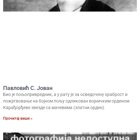
Павловић С. Јован
Био је пољопривредник, а у рату је за осведочену храброст и
пожртвовање на бојном пољу одликован војничким орденом
Карађорђеве звезде са мачевима (златни орден).
Прочитај више »