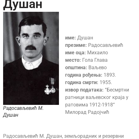
Душан
име:
Душан
презиме:
Радосављевић
име оца:
Михаило
место:
Гола Глава
општина:
Ваљево
година рођења:
1893.
година смрти:
1955.
извор података:
“Бесмртни
ратници ваљевског краја у
ратовима 1912-1918“
Радосављевић М.
Милорад Радојчић
Душан
Радосављевић М. Душан, земљорадник и резервни