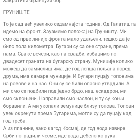
Закратили Французи бој.
ГРУНИШТЕ
То је сад већ увелико седамнајста година. Од Галатишта
идемо на фронт. Заузмемо положај на Груништу. Ми
смо од прве линије фронта мало удаљени, тешко да је
било пола километра. Бугари су са оне стране, према
нама. Сваке вечери, као на свадби, избацимо по
двадесет граната на бугарску страну. Муниције колико
можеш да замислиш има: де год лепша пољана поред
друма, има камаре муниције. И Бугари пуцају топовима
на ровове и на нас. Они су се били опасно утврдили. А
ми смо се подбили под једно брдо, наш ескадрон, ми
смо склоњени. Направили смо наслон, и ту су коњи
боравили. А ми укопали земунице близу топова. Топови
увек окренути према Бугарима, могли су да пуцају кад
год треба.
А из планине, вако кагод Космај, де год вода извире
Срби поградили чесме, иде вода дебело ко рука.