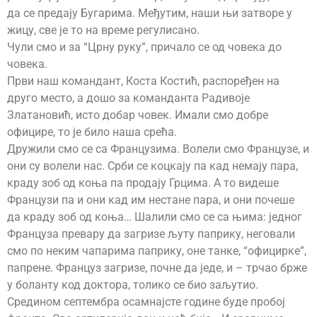
да се предају Бугарима. Међутим, наши њи затворе у
жицу, све је то на време регулисано.
Чули смо и за “Црну руку”, причало се од човека до
човека.
Први наш командант, Коста Костић, распоређен на
друго место, а дошо за команданта Радивоје
Златановић, исто добар човек. Имали смо добре
официре, то је било наша срећа.
Дружили смо се са Французима. Волели смо Французе, и
они су волели нас. Срби се коцкају па кад немају пара,
краду зоб од коња па продају Грцима. А то видеше
Французи па и они кад им нестане пара, и они почеше
да краду зоб од коња… Шалили смо се са њима: једног
Француза превару да загризе љуту паприку, неговали
смо по неким чапарима паприку, оне танке, “официрке”,
папрене. Француз загризе, почне да једе, и – трчао брже
у боланту код доктора, толико се био заљутио.
Средином септембра осамнајсте године буде пробој