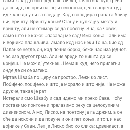
сами. Онај десни предњак, Лиско, тачно зна куд треба
да се иде; он први нагне, и сви коњи, цела запрега туд
иде, као да у њега гледају. Кад есплодира граната близу
њи, вришту. Вришту коњи! Стану и цупкају у месту и
вришту, али не отимају се да побегну. Зна, ка човек,
само што не каже: Спасавај ме сад! Има коња… али има
и војника плашљиви. Имало код нас неки Тоша, био од
Паланке негде, он, кад почне борба, бежи час иза једног,
час иза другог грма. Али не вреди то ништа да се
кријеш. Не мож д’ утекнеш. Немаш куд, него прилегни
онде де си се затеко.
Мртав Шваба по Церу се простро. Лежи ко лист.
Побијено, побијено, и што је морало и што није. Не може
друкче, такав је рат.
Истерали смо Швабу и сад идемо ми преко Саве. Ноћу
поставимо понтоне и прелазимо реку са целокупним
дивизионом. А мој Лиско, на понтону ја га држим, а он
оће да искочи и да повуче и они пет коња, и топ, и нас
војнике у Сави. Леп је Лиско био ко слика: црвенкаст, а