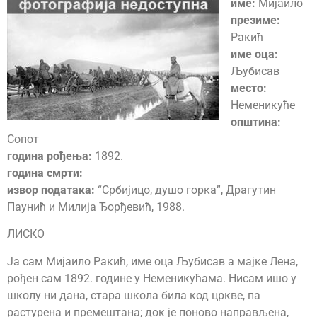
име:
Мијаило
презиме:
Ракић
име оца:
Љубисав
место:
Неменикуће
општина:
Сопот
година рођења:
1892.
година смрти:
извор података:
“Србијицо, душо горка”, Драгутин
Паунић и Милија Ђорђевић, 1988.
ЛИСКО
Ја сам Мијаило Ракић, име оца Љубисав а мајке Лена,
рођен сам 1892. године у Неменикућама. Нисам ишо у
школу ни дана, стара школа била код цркве, па
растурена и премештана; док је поново направљена,