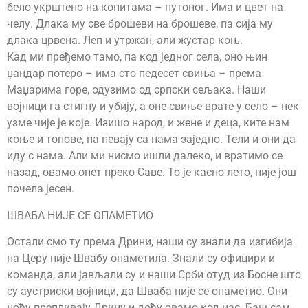
бело укрштено на копитама – путоног. Има и цвет на
челу. Длака му све брошеви на брошеве, па сија му
длака црвена. Леп и утржан, али жустар коњ.
Кад ми пређемо тамо, па код једног села, оно њин
џандар потеро – има сто педесет свиња – према
Маџарима горе, одузимо од српски сељака. Наши
војници га стигну и убију, а оне свиње врате у село – нек
узме чије је које. Изишо народ, и жене и деца, ките нам
коње и топове, па певају са нама заједно. Тели и они да
иду с нама. Али ми нисмо ишли далеко, и вратимо се
назад, овамо опет преко Саве. То је касно лето, није још
почела јесен.
ШВАБА НИЈЕ СЕ ОПАМЕТИО
Остали смо ту према Дрини, наши су знали да изгибија
на Церу није Швабу опаметила. Знали су официри и
команда, али јављали су и наши Срби отуд из Босне што
су аустриски војници, да Шваба није се опаметио. Они
ноћу препливају Дрину и дођу овамо код нас. Баш сам