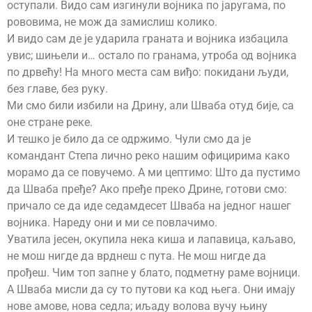
оступали. Видо сам изгинули војника по јаругама, по
рововима, не мож да замислиш колико.
И видо сам де је ударила граната и војника избацила
увис; шињели и… остало по гранама, утроба од војника
по дрвећу! На много места сам виђо: покидани људи,
без главе, без руку.
Ми смо били избили на Дрину, али Шваба отуд бије, са
оне стране реке.
И тешко је било да се одржимо. Чули смо да је
командант Степа лично реко нашим официрима како
морамо да се повучемо. А ми цептимо: Што да пустимо
да Шваба пређе? Ако пређе преко Дрине, готови смо:
причало се да иде седамдесет Шваба на једног нашег
војника. Нареду они и ми се повлачимо.
Уватила јесен, окупила нека киша и лапавица, каљаво,
не мош нигде да врднеш с пута. Не мош нигде да
прођеш. Чим топ запне у блато, подметну раме војници.
А Шваба мисли да су то путови ка код њега. Они имају
нове амове, нова седла; иљаду волова вучу њину