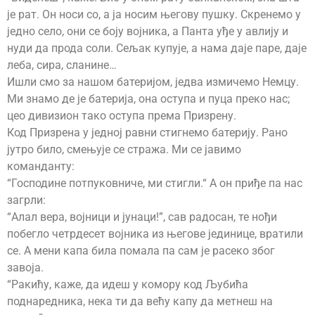
је рат. Он носи со, а ја носим његову пушку. Скренемо у
једно село, они се боју војника, а Панта уђе у авлију и
нуди да прода соли. Сељак купује, а нама даје паре, даје
леба, сира, сланине…
Ишли смо за нашом батеријом, једва измичемо Немцу.
Ми знамо де је батерија, она оступа и пуца преко нас;
цео дивизион тако оступа према Призрену.
Код Призрена у једној равни стигнемо батерију. Рано
јутро било, смењује се стража. Ми се јавимо
команданту:
“Господине потпуковниче, ми стигли.“ А он приђе па нас
загрли:
“Алал вера, војници и јунаци!”, сав радосан, те нођи
побегло четрдесет војника из његове јединице, вратили
се. А мени капа била помала па сам је расеко због
завоја.
“Ракићу, каже, да идеш у комору код Љубића
поднаредника, нека ти да већу капу да метнеш на