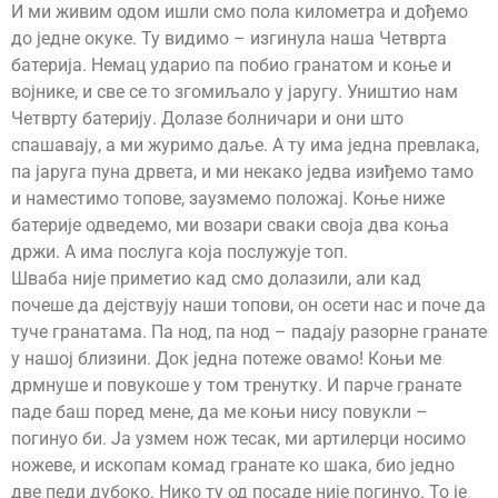
И ми живим одом ишли смо пола километра и дођемо
до једне окуке. Ту видимо – изгинула наша Четврта
батерија. Немац ударио па побио гранатом и коње и
војнике, и све се то згомиљало у јаругу. Уништио нам
Четврту батерију. Долазе болничари и они што
спашавају, а ми журимо даље. А ту има једна превлака,
па јаруга пуна дрвета, и ми некако једва изиђемо тамо
и наместимо топове, заузмемо положај. Коње ниже
батерије одведемо, ми возари сваки своја два коња
држи. А има послуга која послужује топ.
Шваба није приметио кад смо долазили, али кад
почеше да дејствују наши топови, он осети нас и поче да
туче гранатама. Па нод, па нод – падају разорне гранате
у нашој близини. Док једна потеже овамо! Коњи ме
дрмнуше и повукоше у том тренутку. И парче гранате
паде баш поред мене, да ме коњи нису повукли –
погинуо би. Ја узмем нож тесак, ми артилерци носимо
ножеве, и ископам комад гранате ко шака, био једно
две педи дубоко. Нико ту од посаде није погинуо. То је