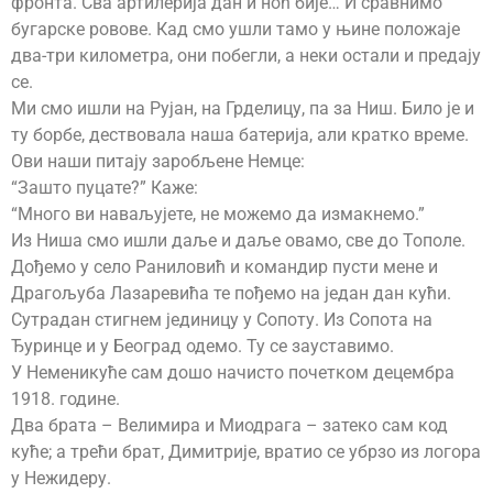
фронта. Сва артилерија дан и ноћ бије… И сравнимо
бугарске ровове. Кад смо ушли тамо у њине положаје
два-три километра, они побегли, а неки остали и предају
се.
Ми смо ишли на Рујан, на Грделицу, па за Ниш. Било је и
ту борбе, дествовала наша батерија, али кратко време.
Ови наши питају заробљене Немце:
“Зашто пуцате?” Каже:
“Много ви наваљујете, не можемо да измакнемо.”
Из Ниша смо ишли даље и даље овамо, све до Тополе.
Дођемо у село Раниловић и командир пусти мене и
Драгољуба Лазаревића те пођемо на један дан кући.
Сутрадан стигнем јединицу у Сопоту. Из Сопота на
Ђуринце и у Београд одемо. Ту се зауставимо.
У Неменикуће сам дошо начисто почетком децембра
1918. године.
Два брата – Велимира и Миодрага – затеко сам код
куће; а трећи брат, Димитрије, вратио се убрзо из логора
у Нежидеру.