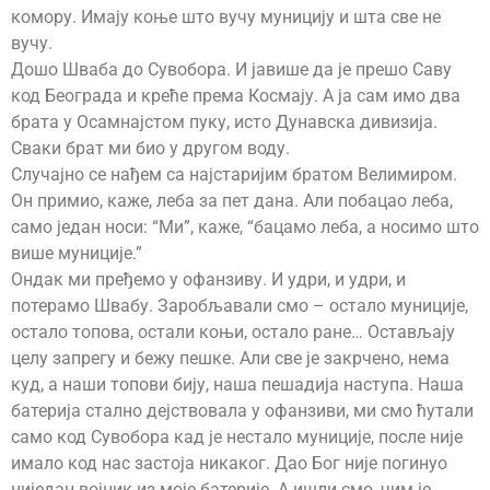
комору. Имају коње што вучу муницију и шта све не
вучу.
Дошо Шваба до Сувобора. И јавише да је прешо Саву
код Београда и креће према Космају. А ја сам имо два
брата у Осамнајстом пуку, исто Дунавска дивизија.
Сваки брат ми био у другом воду.
Случајно се нађем са најстаријим братом Велимиром.
Он примио, каже, леба за пет дана. Али побацао леба,
само један носи: “Ми”, каже, “бацамо леба, а носимо што
више муниције.”
Ондак ми пређемо у офанзиву. И удри, и удри, и
потерамо Швабу. Заробљавали смо – остало муниције,
остало топова, остали коњи, остало ране… Остављају
целу запрегу и бежу пешке. Али све је закрчено, нема
куд, а наши топови бију, наша пешадија наступа. Наша
батерија стално дејствовала у офанзиви, ми смо ћутали
само код Сувобора кад је нестало муниције, после није
имало код нас застоја никаког. Дао Бог није погинуо
ниједан војник из моје батерије. А ишли смо, чим је