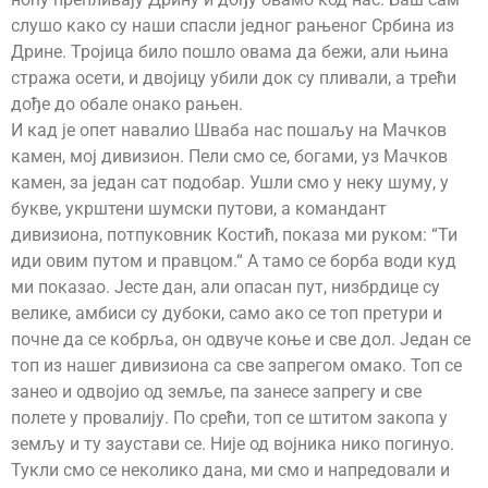
слушо како су наши спасли једног рањеног Србина из
Дрине. Тројица било пошло овама да бежи, али њина
стража осети, и двојицу убили док су пливали, а трећи
дође до обале онако рањен.
И кад је опет навалио Шваба нас пошаљу на Мачков
камен, мој дивизион. Пели смо се, богами, уз Мачков
камен, за један сат подобар. Ушли смо у неку шуму, у
букве, укрштени шумски путови, а командант
дивизиона, потпуковник Костић, показа ми руком: “Ти
иди овим путом и правцом.“ А тамо се борба води куд
ми показао. Јесте дан, али опасан пут, низбрдице су
велике, амбиси су дубоки, само ако се топ претури и
почне да се кобрља, он одвуче коње и све дол. Један се
топ из нашег дивизиона са све запрегом омако. Топ се
занео и одвојио од земље, па занесе запрегу и све
полете у провалију. По срећи, топ се штитом закопа у
земљу и ту заустави се. Није од војника нико погинуо.
Тукли смо се неколико дана, ми смо и напредовали и