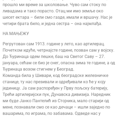
прошло ми време за школовање. Чуво сам стоку по
ливадама и тако порасто. Отац ми имо земље око
шесет ектара – били смо газде, имали и вршачу. Нас је
четири брата било, и једна сестра – она најмлађа.
НА МАЊЕЖУ
Регрутован сам 1913. године у лето, као артилерац.
Почетком идуће, четрнајсте године, позван сам у војску.
До Ђуринаца одем пешке, баш на Светог Саву – 27.
јануара, сећам се био је снег, опасна зима те године, а од
Ђуринаца возом стигнем у Београд.
Команда била у Шивари, код београдске железничке
станице, ту нас презивали и одређивали ко ће у коју
јединицу. Ја сам распоређен у Прву пољску батерију,
Трећи артилеријски пук, Дунавска дивизија. Наредник
ми буде Јанко Пантелић из Стојника, мало старији од
мене, познавали смо се као дечаци – ишли заједно по
вашарима, по играма, по забавама. Одведе нас у