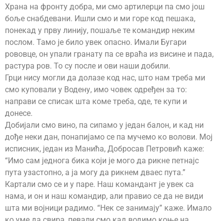
Храна на фронту добра, ми смо артилерци па смо још
боље снабдевани. Ишли смо и ми горе код пешака,
понекад у прву линију, пошаље те командир неким
послом. Тамо је било увек опасно. Имали Бугари
рововце, он упали гранату па се враћа из висине и пада,
растура ров. То су после и ови наши добили.
Грци нису могли да долазе код нас, што нам треба ми
смо куповали у Водену, имо човек одређен за то:
направи се списак шта коме треба, оде, те купи и
донесе.
Добијали смо вино, па сипамо у један балон, и кад ни
дође неки дан, понапијамо се па мучемо ко волови. Мој
исписник, један из Манића, Добросав Петровић каже:
“Имо сам једнога бика који је мого да рикне петнајс
пута узастопно, а ја могу да рикнем дваес пута.”
Картали смо се и у паре. Наш командант је увек са
нама, и он и наш командир, али правио се да не види
шта ми војници радимо. “Нек се занимају” каже. Имало
ко уме да свира, певали смо кад водимо коње на