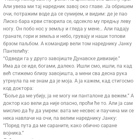
Али увеза ми тај наредник завој око главе. Ја обришем
очи, потражим воде да се сумијем, и видим: де је пао
Лиско бара крви створила се, одсекло му предњу леву
ногу. Он побо нос у земљу и гледа у мене… Али падају
гранате, гори и земља и небо, грувају и наши топови
брзом паљбом. А командир вели том нареднику Јанку
Пантелићу:
“Одведи га у друго завојиште Дунавске дивизије.”
Има да се иде, богами, далеко. Ишли смо, ишли, па кад
већ стижемо близу завојишта, а мени сва десна рука
утрнула па не знам да је моја. А ја кажем, кад стигосмо
код доктора:
“Боље да ме убију, ја не могу ни панталоне да вежем.” А
доктор као вели да није опасно, проћи ће то. Али ја сам
мислио да ћу да умрем: вата ме несвес и паучина ми се
нека навлачи на очи, па велим нареднику Јанку:
“Поред пута да ме сараните, како обично саране
војника.”