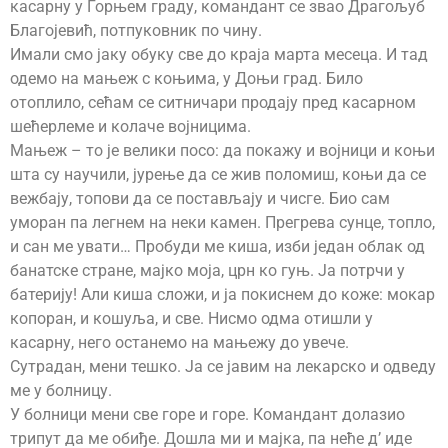
касарну у Горњем граду, командант се звао Драгољуб
Благојевић, потпуковник по чину.
Имали смо јаку обуку све до краја марта месеца. И тад
одемо на мањеж с коњима, у Доњи град. Било
отоплило, сећам се ситничари продају пред касарном
шећерлеме и колаче војницима.
Мањеж – то је велики посо: да покажу и војници и коњи
шта су научили, јурење да се жив поломиш, коњи да се
вежбају, топови да се постављају и чисге. Био сам
уморан па легнем на неки камен. Прегрева сунце, топло,
и сан ме увати… Пробуди ме киша, изби један облак од
банатске стране, мајко моја, црн ко гуњ. Ја потрчи у
батерију! Али киша сложи, и ја покиснем до коже: мокар
копоран, и кошуља, и све. Нисмо одма отишли у
касарну, него останемо на мањежу до увече.
Сутрадан, мени тешко. Ја се јавим на лекарско и одведу
ме у болницу.
У болници мени све горе и горе. Командант долазио
трипут да ме обиђе. Дошла ми и мајка, па неће д’ иде