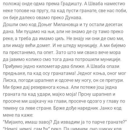
положај онде одма према Градишту. А Шваба наместио
неке топове на пругу, па кад пусти гранате, све нас поби,
он бије далеко овамо преко Дунава.
Дошли смо код Доњег Милановца и ту остали десетак
дана. Ми пуцамо на њи, али не знамо де су тамо преко
реке, а треба да имамо циљ. Не знају ни они де смо ми,
али имају већи домет. И не штеду муницију. А ми бијемо
па престанемо, па опет. Зато што ми свако вече мора
да јавимо колико смо тога дана потрошили муниције.
Приђемо једно километар-два ближе. А Шваба опази
предњаке, па кад осу гранатама! Једног коња, оног мог
Лиска, погоди шрапнел и одсече му ногу, он се претури.
Ми брже дај резервнога коња. Али потеже још једна
граната па кад удари, мајко моја! Прсну шрапнел и
просече ми шајкачу на глави, просече одозго у главу по
темену са леве стране. Брже дође наредник Јанко код
мене па каже:
“Мијаило, имаш завој? Да извадим ја то парче гранате?”
“Немој, немој, сам ћу” реко. Па цимнем, оно шикну крв.