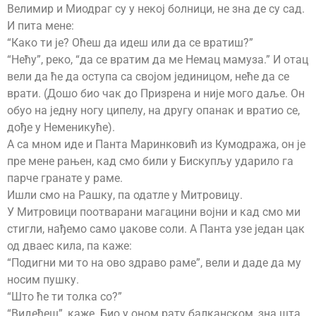
Велимир и Миодраг су у некој болници, не зна де су сад.
И пита мене:
“Како ти је? Оћеш да идеш или да се вратиш?”
“Нећу”, реко, “да се вратим да ме Немац мамуза.” И отац
вели да ће да оступа са својом јединицом, неће да се
врати. (Дошо био чак до Призрена и није мого даље. Он
обуо на једну ногу ципелу, на другу опанак и вратио се,
дође у Неменикуће).
А са мном иде и Панта Маринковић из Кумодража, он је
пре мене рањен, кад смо били у Бискупљу ударило га
парче гранате у раме.
Ишли смо на Рашку, па одатле у Митровицу.
У Митровици поотварани магацини војни и кад смо ми
стигли, нађемо само џакове соли. А Панта узе један цак
од дваес кила, па каже:
“Подигни ми то на ово здраво раме”, вели и даде да му
носим пушку.
“Што ће ти толка со?”
“Видећеш”, каже. Био у оном рату балканском, зна шта