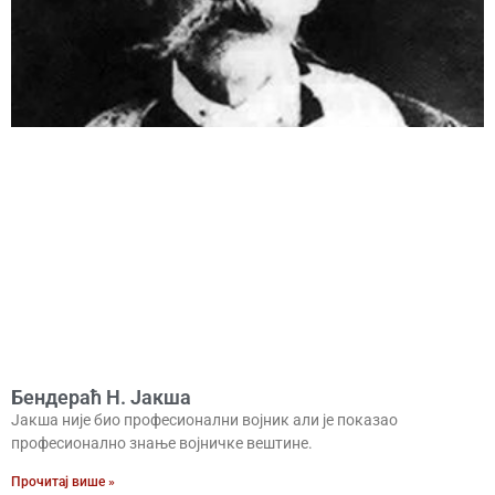
Бендераћ Н. Јакша
Јакша није био професионални војник али је показао
професионално знање војничке вештине.
Прочитај више »