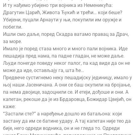
И ту нађемо убијено три војника из Неменикућа:
Драгутин Царић, Живота Ђукић и трећи… који беше?
Убијени, пуцали Арнаути у њи, покупили им оружје и
побегли.
Ишли смо даље, поред Скадра ватамо правац за Драч,
за море.
Имало је поред стаза много и много пали војника. Иде
пешадија пред нама, па падне гладан, не може даље.
Људи понегде поведу неког палог, па кад виде да он не
може да иде, остављају га, шта ће…
Предвече сустигнемо неку пешадијску јединицу, имало у
њој наши Јасеничана. А они се баш окупили на бројање,
па нема двојице, задоцнили се. И етеји, дођоше и они. А
капетан, рекоше да је из Брдаровца, Божидар Цвејић, он
каже:
“Застали сте?” а наређење дошло из батаљона: који
застану да им се батине удару. А тај капетан није тео да
бије, него одреди водника, он и не гледа то. Одреди