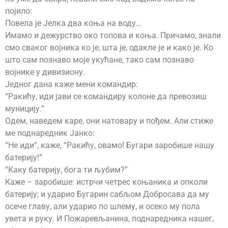
појило:
Повела је Јелка два коња на воду…
Имамо и дежурство око топова и коња. Причамо, знали
смо сваког војника ко је, шта је, одакле је и како је. Ко
што сам познаво моје укућане, тако сам познаво
војнике у дивизиону.
Једног дана каже мени командир:
“Ракићу, иди јави се командиру колоне да превозиш
муницију.”
Одем, наведем каре, они натовару и пођем. Али стиже
ме поднаредник Јанко:
“Не иди”, каже, “Ракићу, овамо! Бугари заробише нашу
батерију!”
“Каку батерију, бога ти љубим?”
Каже – заробише: истрчи четрес коњаника и опколи
батерију; и ударио Бугарин сабљом Добросава да му
осече главу, али ударио по шлему, и осеко му пола
увета и руку. И Пожаревљанина, поднаредника нашег,