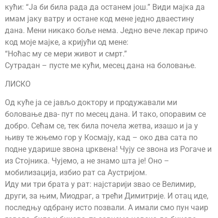
кући: “Ја би била рада да останем још.” Види мајка да
имам јаку ватру и остане код мене једно дваестину
дана. Мени никако боље нема. Једно вече лекар причо
код моје мајке, а кријући од мене:
“Ноћас му се мери живот и смрт.”
Сутрадан – пусте ме кући, месец дана на боловање.
ЛИСКО
Од куће ја се јављо доктору и продужавали ми
боловање два- пут по месец дана. И тако, опоравим се
добро. Сећам се, тек била почела жетва, изашо и ја у
њиву те жњемо гор у Космају, кад – око два сата по
подне ударише звона црквена! Чују се звона из Рогаче и
из Стојника. Чујемо, а не знамо шта је! Оно –
мобилизација, избио рат са Аустријом.
Иду ми три брата у рат: најстарији звао се Велимир,
други, за њим, Миодраг, а трећи Димитрије. И отац иде,
последњу одбрану исто позвали. А имали смо пун чаир