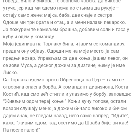
говеда, било и бикова, те зовнемо човека да бикове
утуче, јер кад ми одемо нема ко с њима да рукује –
остају само жене: мајка, баба, две снаје и сестра.
Одоше ми три брата и отац, а и мени излази лекарско.
Ја пожурим те намељем брашна, добавим соли и гаса у
кућу и одем у команду.
Моја јединица на Торлаку била, и јавим се командиру,
предам ону објаву. Одреди ме на моје место, ја сам
предњи возар. Управљам са два коња, јашем левог, он
се зове Муса, а десног држим за дизгине, њему је име
Лиско.
Са Торлака идемо преко Обреновца на Цер – тамо се
отворила опасна борба. А командант дивизиона, Коста
Костић, кад смо већ стигли и улазимо у борбу, заповеди:
“Живљим одом терај коње!” Коњи вучу топове, остали
возари слушају мене: ја држим бичало високо и бичом
дајем знак, не гледам назад, него само напред. “Идите”,
каже, “живим одом, кад осетимо да Шваба бије, ви кас!
Па после галоп!”