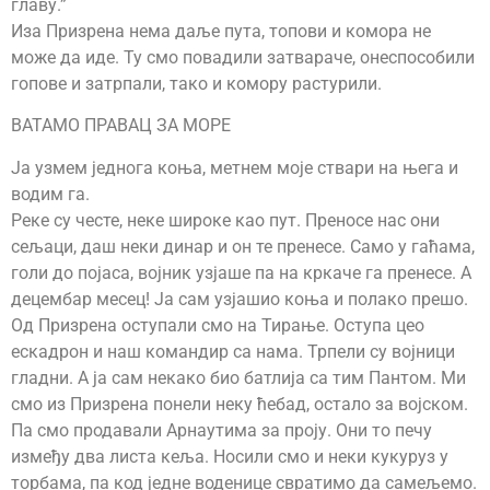
главу.”
Иза Призрена нема даље пута, топови и комора не
може да иде. Ту смо повадили затвараче, онеспособили
гопове и затрпали, тако и комору растурили.
ВАТАМО ПРАВАЦ ЗА МОРЕ
Ја узмем једнога коња, метнем моје ствари на њега и
водим га.
Реке су честе, неке широке као пут. Преносе нас они
сељаци, даш неки динар и он те пренесе. Само у гаћама,
голи до појаса, војник узјаше па на кркаче га пренесе. А
децембар месец! Ја сам узјашио коња и полако прешо.
Од Призрена оступали смо на Тирање. Оступа цео
ескадрон и наш командир са нама. Трпели су војници
гладни. А ја сам некако био батлија са тим Пантом. Ми
смо из Призрена понели неку ћебад, остало за војском.
Па смо продавали Арнаутима за проју. Они то печу
између два листа кеља. Носили смо и неки кукуруз у
торбама, па код једне воденице свратимо да самељемо.