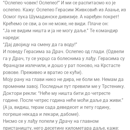
“Ослепео човек! Ослепео!” И ми се распитасмо ко је
ослепео. Кажу: Ослепео Герасим Живковић из Азање, из
Осмог пука Шумадинске дивизије. А наређен покрет!
Крећемо се сви, а он не може, не види. Плаче он:
“Ја не видим ништа и ја не могу даље.” Те командир
нареди:
“Дај двојицу на смену да га воду!”
И поведу Герасима за Драч. Ослепео од глади. (Одвели
га у Драч, ту се укрцо са болеснима у лађу. Герасима су
Французи излечили, и дошо у рат поново, на Крстасте
ровове. Преживео и вратио се кући).
Моју рану на глави нико не дира, не боли ме. Немам да
променим завој. Последњи пут превили ме у Трстенику.
Доктори рекли: “Неће му ништа бити до четресте
године. После четрес година неће моћи даље да живи.”
(А ја, видиш, терам сада деведесет и пету годину,
погреше некада и лекари, дабоме).
Нисмо се у лађу попели у Драчу на главном
пристаништу, него десетину километара даље, каже: