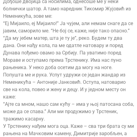
Дођоше двојица са носилима, однесоше ме у неки
болнички шатор. А тамо наредник Тикомир Жујовић из
Неменикућа, зове ме:
“Еј Мијаило, еј Мијаило!” Ја чујем, али немам снаге да се
јавим, саморило ме. “Не бој се, каже, није тако опасно.”
“Да му јебем матер, шта је ту је”, реко. Будем ту два
дана. Они нађу кола, па ме одатле натовару и поред
Дунава пођемо овамо за Србију. Па уватимо поред
Мораве и оступамо према Трстенику. Има нас пуно
рањеника. У неко доба осетим да могу на ноге.
Попушта ме и рука. Успут удружи се један жандар из
Неменикућа – Антоније Јанковић. Оступа, натоварио
све на кола, повео и жену и децу. И у једном месту он
каже:
“Ајте са мном, нашо сам кућу – има у њој патосана соба,
може да се спава.” Али ми продужимо у Трстеник,
тражимо касарну.
У Трстенику нађем мога оца. Каже – сва три брата су ми
рањена на Мачковим камену, Димитрије заробљен, а