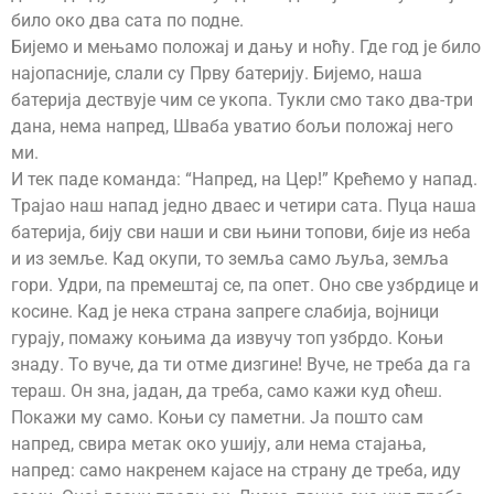
било око два сата по подне.
Бијемо и мењамо положај и дању и ноћу. Где год је било
најопасније, слали су Прву батерију. Бијемо, наша
батерија дествује чим се укопа. Тукли смо тако два-три
дана, нема напред, Шваба уватио бољи положај него
ми.
И тек паде команда: “Напред, на Цер!” Крећемо у напад.
Трајао наш напад једно дваес и четири сата. Пуца наша
батерија, бију сви наши и сви њини топови, бије из неба
и из земље. Кад окупи, то земља само љуља, земља
гори. Удри, па премештај се, па опет. Оно све узбрдице и
косине. Кад је нека страна запреге слабија, војници
гурају, помажу коњима да извучу топ узбрдо. Коњи
знаду. То вуче, да ти отме дизгине! Вуче, не треба да га
тераш. Он зна, јадан, да треба, само кажи куд оћеш.
Покажи му само. Коњи су паметни. Ја пошто сам
напред, свира метак око ушију, али нема стајања,
напред: само накренем кајасе на страну де треба, иду