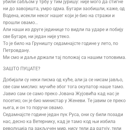
убили сабљом у трбу у тим јуришу: није мого да стигне
ни до завојишта, умро одма. Бугари заобишли, каже, од
Водена, исекли неког нашег који је био на стражи и
прошли овамо…
Али наши из друге јединице то видли па ударе и побију
све Бугаре, ни један није утеко.
То је било на Груништу седамнајсте године у лето, по
Петровдану.
Ми смо и даље држали тај положај са нашим топовима.
ЗАШТО ПУЦАТЕ?
Добијали су неки писма од куће, али ја се нисам јављо,
све сам мислио: мучиће због тога окупатор наше тамо.
Јавио сам се само преко Јована Жујовића кад нас је
посетио; он је био министар у Женеви. Те јавим се преко
њега, и он то поручи овамо.
Седамнајсте године један пук Руса, они су били позади
нас, десно ка Ветернику, кад је тамо код њи избила
револуција па закључен мир, нису тели да ратују, тели