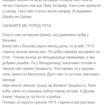
негде страшно они дај Прву батерију. Како смо кренули
у напад, тако смо стално ишли напред. И изјуримо
Швабу из Србије.
САРАНИТЕ МЕ ПОРЕД ПУТА
Пошто смо истерали Швабу, мој дивизион дође у
Ваљево.
Били смо у Ваљеву једно месец дана, то је већ, 1915.
година, јануар месец цео. Па дође наредба да идемо за
Стиг. Топове возом до Младеновца превеземо, а ми
дођемо јашећи. Па у Младеновцу закачимо топове и
терали смо према Градишту. Улогоримо се у једном
селу, звало се Бискупље. Дуго смо ту остали, неколико
месеци.
Није имало лепшег града од Великог Градишта. Лепе
куће, липе по улицама, воћке поред путова. А Дунав
близу. Народ је тај богат и добар.
Поново се зарати сјесени 1915. године и ми уватимо