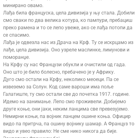
минирано овамо.
Лађа била француска, цела дивизија у њу стала. Добили
смо сваки по два велика котура, ко пампури, пребациш
преко рамена и то се лепо увеже, ако се лађа потопи да
се спасимо.
Лађа је одвезла нас из Драча на Крф. Ту се искрцамо из
лађе, цела дивизија. Оно узреле маслинке, лимунови и
поморанџе.
На Крфу су нас Французи обукли и очистили од гада.
Оно што је било болесно, пребачено је у Африку.
Дуго смо остали на Крфу, неколико меоеци. Па се
извеземо за Солун. Код саме вароши има поље
Галатиште, ту смо остали све до почетка 1917. године.
Идемо на занимање. Лепо смо проживели. Добијемо
друге коње, они јаки, неким ланцима све превезујемо.
Немирни коњи, па војник ланцем ошине коња. Официр
видо па притрча, па ошину војнику шамар. А Француз то
видо и увео правило: Не сме нико никога да бије.