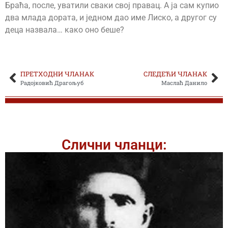
Браћа, после, уватили сваки свој правац. А ја сам купио
два млада дората, и једном дао име Лиско, а другог су
деца назвала… како оно беше?
ПРЕТХОДНИ ЧЛАНАК
СЛЕДЕЋИ ЧЛАНАК
Радојковић Драгољуб
Маслаћ Данило
Слични чланци: