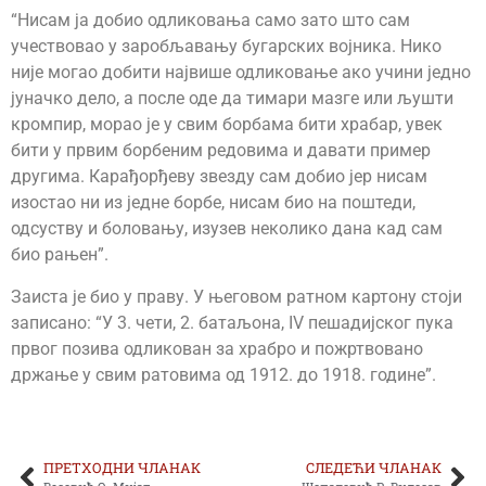
“Нисам ја добио одликовања само зато што сам
учествовао у заробљавању бугарских војника. Нико
није могао добити највише одликовање ако учини једно
јуначко дело, а после оде да тимари мазге или љушти
кромпир, морао је у свим борбама бити храбар, увек
бити у првим борбеним редовима и давати пример
другима. Карађорђеву звезду сам добио јер нисам
изостао ни из једне борбе, нисам био на поштеди,
одсуству и боловању, изузев неколико дана кад сам
био рањен”.
Заиста је био у праву. У његовом ратном картону стоји
записано: “У 3. чети, 2. батаљона, IV пешадијског пука
првог позива одликован за храбро и пожртвовано
држање у свим ратовима од 1912. до 1918. године”.
ПРЕТХОДНИ ЧЛАНАК
СЛЕДЕЋИ ЧЛАНАК