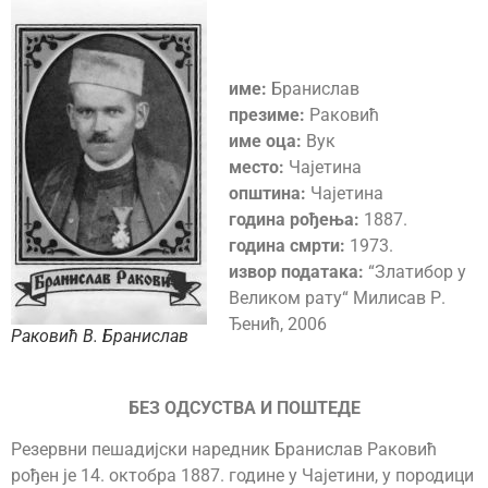
име:
Бранислав
презиме:
Раковић
име оца:
Вук
место:
Чајетина
општина:
Чајетина
година рођења:
1887.
година смрти:
1973.
извор података:
“Златибор у
Великом рату“ Милисав Р.
Ђенић, 2006
Раковић В. Бранислав
БЕЗ ОДСУСТВА И ПОШТЕДЕ
Резервни пешадијски наредник Бранислав Раковић
рођен је 14. октобра 1887. године у Чајетини, у породици