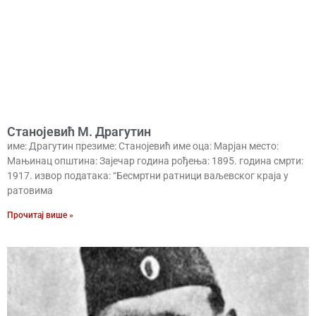
Станојевић М. Драгутин
име: Драгутин презиме: Станојевић име оца: Марјан место:
Мањинац општина: Зајечар година рођења: 1895. година смрти:
1917. извор података: “Бесмртни ратници ваљевског краја у
ратовима
Прочитај више »