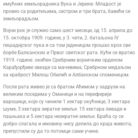
имућних земљорадника Вука и Јерине. Младост је
провео са родитељима, сестром и три брата, бавећи се
земљорадљом.
Војни рок је служио само шест месеци, од 15. априла до
15. октобра 1909. године, у 3. чети, 2. батаљона IV
пешадијског пука и са том јединицом прошао кроз све
борбе Балканских и Првог светског рата. Кући се вратио
1919. године. окићен Сребрним војничким орденом
Карађорђеве звезде са мачевима, Сребрном медаљом
за храброст Милош Обилић и Албанском споменицом.
После рата живео је са братом Аћимом у задрузи на
великим поседима у Оманици и на периферији
варошице, које су чинили 1 хектар окућнице, 3 хектара
шуме, 3 хектара зиратне земље. 15 хектара ливаде и
пашњака и 5 хектара незиратне земље. Браћа су се
добро слагала и имовину нису делила до краја живота,
препустили су да то потомци сами учине.