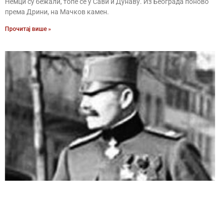
Немци су бежали, топе се у Сави и Дунаву. Из Београда поново
према Дрини, на Мачков камен.
Прочитај више »