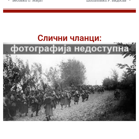
Весовић О. Мијат
Шопаловић Р. Видосав
Слични чланци: