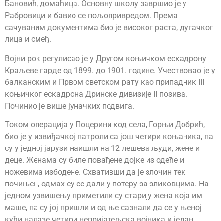
Бановић, домаћица. Основну школу завршио је у
Рабровици и бавио се пољопривредом. Према
сачуваним документима био је високог раста, дугачког
лица и смеђ.
Војни рок регулисао је у Другом коњичком ескадрону
Краљеве гарде од 1899. до 1901. године. Учествовао је у
балканским и Првом светском рату као припадник III
коњичког ескадрона Дринске дивизије II позива.
Починио је више јуначких подвига.
Током операција у Поцерини код села, Горњи Добрић,
био је у извиђачкој патроли са још четири коњаника, па
су у једној јарузи наишли на 12 лешева људи, жене и
деце. Женама су биле повађене дојке из одеће и
ножевима избодене. Схвативши да је злочин тек
почињен, одмах су се дали у потеру за зликовцима. На
једном узвишењу приметили су старију жена која им
маше, па су јој пришли и од ње сазнали да се у њеној
кући налазе четири непријатељска војника и један