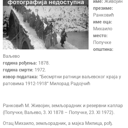
име:
Живојин
презиме:
Ранковић
име оца:
Михаило
место:
Попучке
општина:
Ваљево
година рођења:
1878.
година смрти:
1972.
извор података:
“Бесмртни ратници ваљевског краја у
ратовима 1912-1918“ Милорад Радојчић
Ранковић М. Живојин, земљорадник и резервни каплар
(Попучке, Ваљево, 3. XI 1878 – Попучке, 23. XI 1972).
Отац Михаило, земљорадник, а мајка Милица, рођ.