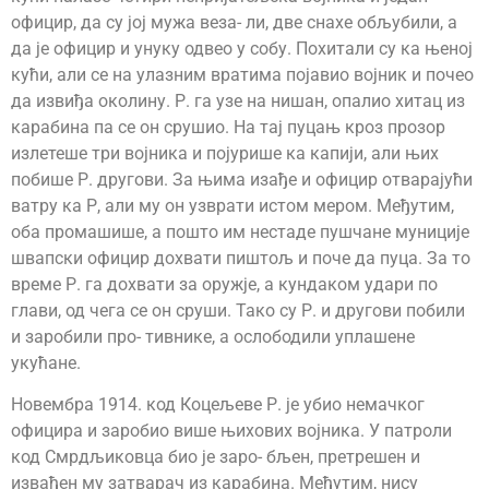
официр, да су јој мужа веза- ли, две снахе обљубили, а
да је официр и унуку одвео у собу. Похитали су ка њеној
кући, али се на улазним вратима појавио војник и почео
да извиђа околину. Р. га узе на нишан, опалио хитац из
карабина па се он срушио. На тај пуцањ кроз прозор
излетеше три војника и појурише ка капији, али њих
побише Р. другови. За њима изађе и официр отварајући
ватру ка Р, али му он узврати истом мером. Међутим,
оба промашише, а пошто им нестаде пушчане муниције
швапски официр дохвати пиштољ и поче да пуца. За то
време Р. га дохвати за оружје, а кундаком удари по
глави, од чега се он сруши. Тако су Р. и другови побили
и заробили про- тивнике, а ослободили уплашене
укућане.
Новембра 1914. код Коцељеве Р. је убио немачког
официра и заробио више њихових војника. У патроли
код Смрдљиковца био је заро- бљен, претрешен и
извађен му затварач из карабина. Међутим, нису