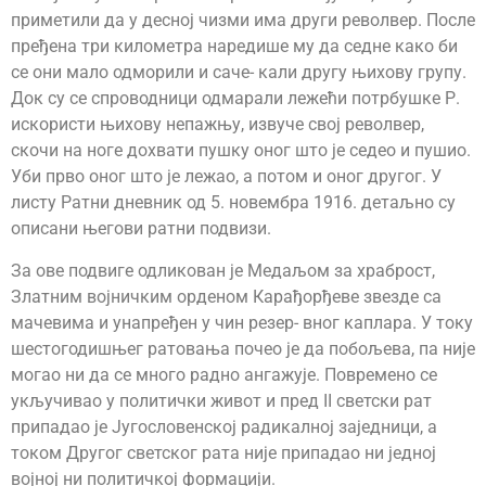
приметили да у десној чизми има други револвер. После
пређена три километра наредише му да седне како би
се они мало одморили и саче- кали другу њихову групу.
Док су се спроводници одмарали лежећи потрбушке Р.
искористи њихову непажњу, извуче свој револвер,
скочи на ноге дохвати пушку оног што је седео и пушио.
Уби прво оног што је лежао, а потом и оног другог. У
листу Ратни дневник од 5. новембра 1916. детаљно су
описани његови ратни подвизи.
За ове подвиге одликован је Медаљом за храброст,
Златним војничким орденом Карађорђеве звезде са
мачевима и унапређен у чин резер- вног каплара. У току
шестогодишњег ратовања почео је да побољева, па није
могао ни да се много радно ангажује. Повремено се
укључивао у политички живот и пред II светски рат
припадао је Југословенској радикалној заједници, а
током Другог светског рата није припадао ни једној
војној ни политичкој формацији.