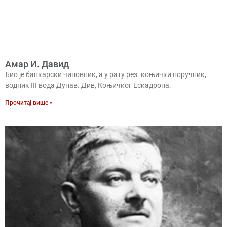
Амар И. Давид
Био је банкарски чиновник, а у рату рез. коњички поручник,
водник III вода Дунав. Див, Коњичког Ескадрона.
Прочитај више »