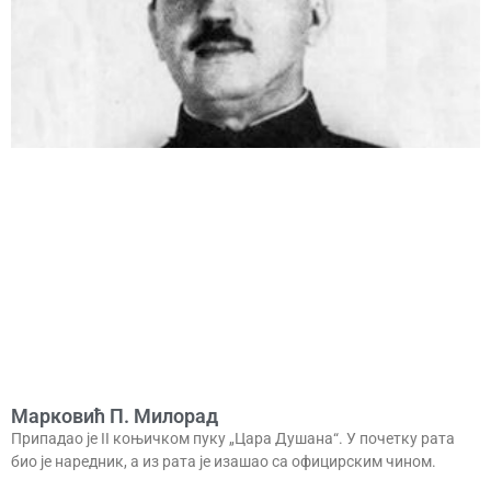
Марковић П. Милорад
Припадао је II коњичком пуку „Цара Душана“. У почетку рата
био је наредник, а из рата је изашао са официрским чином.