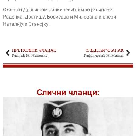
Ожењен Драгињом Јанкићевић, имао је синове:
Раденка, Драгишу, Борисава и Милована и кћери
Наталију и Станојку.
ПРЕТХОДНИ ЧЛАНАК
СЛЕДЕЋИ ЧЛАНАК
Ранђић М. Миленко
Рафаиловић М. Милан
Слични чланци: