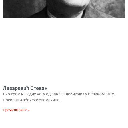
Лазаревић Стеван
Био хром на једну ногу од рана задобијених у Великом рату.
Носилац Албанске споменице.
Прочитај више »