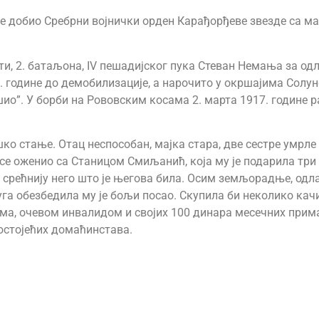
добио Сребрни војнички орден Карађорђеве звезде са ма
 чети, 2. батаљона, IV пешадијског пука Стеван Немања за 
. године до демобилизације, а нарочито у окршајима Солу
”. У борби на Рововским косама 2. марта 1917. године рање
шко стање. Отац неспособан, мајка стара, две сестре умрл
се оженио са Станицом Смиљанић, која му је подарила три
, срећнију него што је његова била. Осим земљорадње, одл
га обезбедила му је бољи посао. Скупила би неколико качи
ма, очевом инвалидом и својих 100 динара месечних примањ
ростојећих домаћинстава.