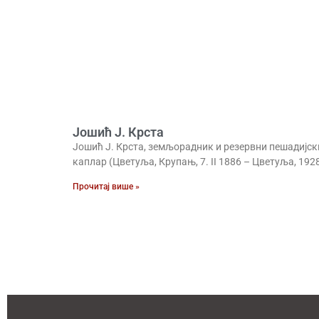
Јошић Ј. Крста
Јошић Ј. Крста, земљорадник и резервни пешадијск
каплар (Цветуља, Крупањ, 7. II 1886 – Цветуља, 1928
Прочитај више »