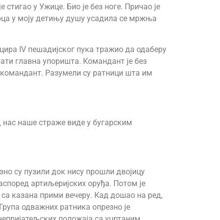
 стигао у Ужице. Био је без ноге. Причао је
г оца у моју детињу душу усадила се мржња
ицира IV пешадијског пука тражио да одаберу
ати главна упоришта. Командант је без
командант. Разумели су ратници шта им
ад нас наше страже виде у бугарским
зно су пузили док нису прошли двојицу
аспоред артиљеријских оруђа. Потом је
 са казана прими вечеру. Кад дошао на ред,
. Група одважних ратника опрезно је
 непријатељских положаја са уцртаним