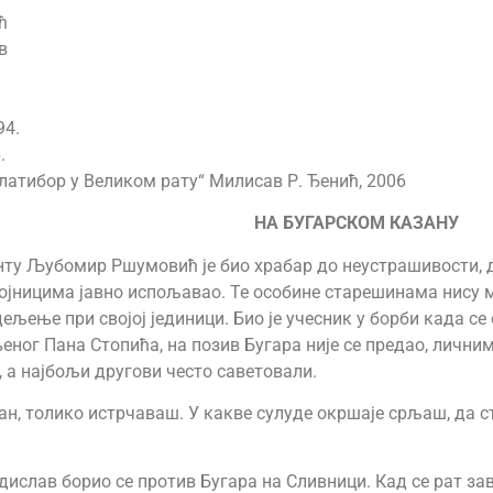
ћ
в
94.
.
латибор у Великом рату“ Милисав Р. Ђенић, 2006
НА БУГАРСКОМ КАЗАНУ
ту Љубомир Ршумовић је био храбар до неустрашивости, др
ојницима јавно испољавао. Те особине старешинама нису м
ење при својој јединици. Био је учесник у борби када се 
еног Пана Стопића, на позив Бугара није се предао, личним
, а најбољи другови често саветовали.
лан, толико истрчаваш. У какве сулуде окршаје срљаш, да с
адислав борио се против Бугара на Сливници. Кад се рат з