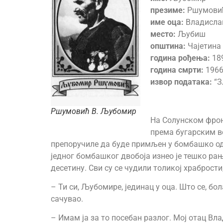
презиме:
Ршумови
име оца:
Владисла
место:
Љубиш
општина:
Чајетина
година рођења:
18
година смрти:
1966
извор података:
“З
Ршумовић В. Љубомир
На Солунском фрон
према бугарским в
препоручиле да буде примљен у бомбашко одељ
једног бомбашког двобоја изнео је тешко рањ
десетину. Сви су се чудили толикој храбрости
– Ти си, Љубомире, јединац у оца. Што се, бо
сачувао.
– Имам ја за то посебан разлог. Мој отац Вл