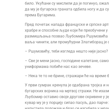
било. Укућани су мислили да је погинуо, ожали
да му је бугарска граната одбила ногу и да 
према Бугарима.
Пред почетак напада француске и српске арти
храбре и способне људе који ће преобучени 
размишљања позвао Љубомира Ршумовића и ј
ваља чинити, али промућурни Златиборац је
– Ршумовићу, теби изгледа нешто није јасно?
– Све је мени јасно, господине капетане, са
униформама побиће нас као зечеве.
– Нека те то не брине, стражари ће на време
У први сумрак кренула је одабрана тројка и 
бугарских војника на мртвој стражи. Не изаз
Љубомир оставио своје другове скривене у је
кувар му је у порцију сипао пасуљ, дао парче
напустила положаје и брзо се изгубила у мр