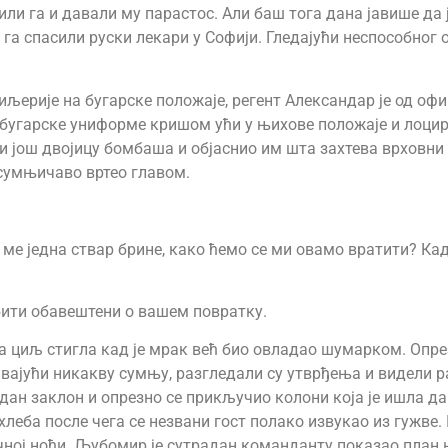
ли га и давали му парастос. Али баш тога дана јавише да је
су га спасили руски лекари у Софији. Гледајући неспособно
љерије на бугарске положаје, регент Александар је од оф
у бугарске униформе кришом ући у њихове положаје и лоцир
ош двојицу бомбаша и објаснио им шта захтева врховни 
 сумњичаво вртео главом.
мо ме једна ствар брине, како ћемо се ми овамо вратити? К
 бити обавештени о вашем повратку.
на циљ стигла кад је мрак већ био овладао шумарком. Опре
ивајући никакву сумњу, разгледали су утврђења и видели р
дан заклон и опрезно се прикључио колони која је ишла да
 хлеба после чега се незвани гост полако извукао из гужве
ачној ноћи. Љубомир је сутрадан команданту показао план