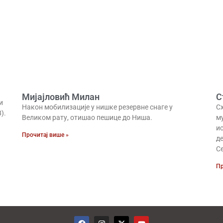
Мијајловић Милан
С
и
Након мобилизације у нишке резервне снаге у
С
).
Великом рату, отишао пешице до Ниша.
му
ис
Прочитај више »
де
Се
Пр