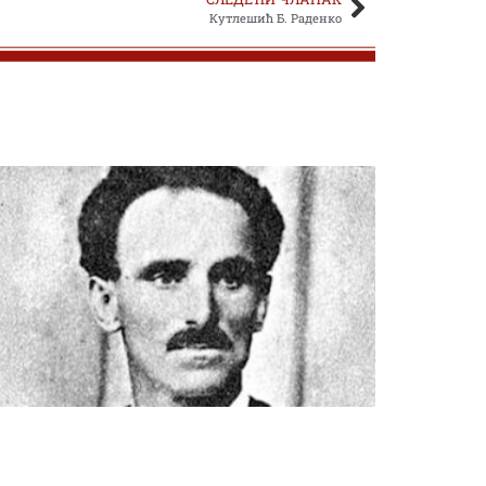
Кутлешић Б. Раденко