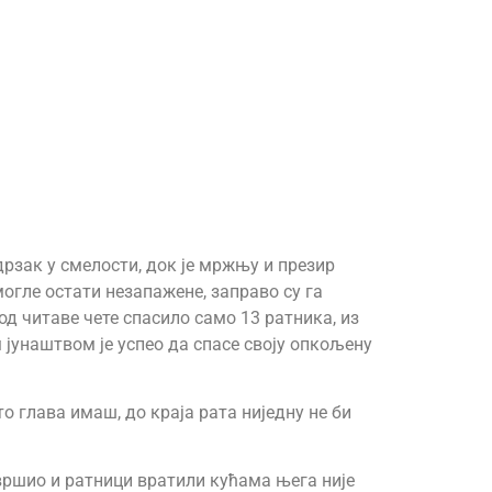
зак у смелости, док је мржњу и презир
огле остати незапажене, заправо су га
од читаве чете спасило само 13 ратника, из
 јунаштвом је успео да спасе своју опкољену
то глава имаш, до краја рата ниједну не би
авршио и ратници вратили кућама њега није