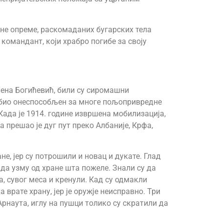
јне опреме, раскомаданих бугарских тела
 командант, који храбро погибе за своју
ђена Богићевић, били су сиромашни
и био онеспособљен за многе пољопривредне
Када је 1914. године извршена мобилизација,
 прешао је дуг пут преко Албаније, Крфа,
не, јер су потрошили и новац и дукате. Глад
о да узму од хране шта пожеле. Знали су да
а, сувог меса и кренули. Кад су одмакли
рате храну, јер је оружје неисправно. Три
рнаута, иглу на пушци толико су скратили да