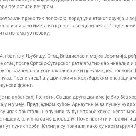
ари почастили вечером.
релазили преко тих положаја, поред уништеног оружја и во
е било исписано име, а испод њега следећи текст: “Овде лежи
 га ногама уз псовку:
. године у Љубишу. Отац Владислав и мајка Јефимија, ро
е отац после Српско-бугарског рата вратио као инвалид 
ругог разреда напусти школовање и преузме део послова. 
г пука. После учешћа у дринским и колубарским операцијама
олунски фронт.
 на албанској Голготи. Са два друга данима је био без хра
знају и умеју. Пред једном кућом Арнаутин је за пушку нуди
су ипак пристали. Напунили су пуне торбе хлеба, белог мрс
ишани, али она само шкљоцну. Поче претити и тражити да в
пут пуних торби. Касније су причали како су насамарили А