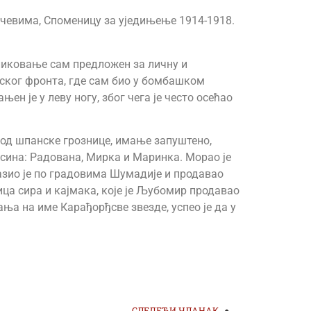
чевима, Споменицу за уједињење 1914-1918.
одликовање сам предложен за личну и
нског фронта, где сам био у бомбашком
н је у леву ногу, због чега је често осећао
е од шпанске грознице, имање запуштено,
 сина: Радована, Мирка и Маринка. Морао је
азио је по градовима Шумадије и продавао
ца сира и кајмака, које је Љубомир продавао
а на име Карађорђсве звезде, успео је да у
СЛЕДЕЋИ ЧЛАНАК