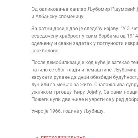
Од одликовања каплар Љубомир Ршумовић је 
и Албанску споменицу.
За ратни досије дао је следећу изјаву: “У 3.
осведочену храброст у свим борбама од 1914
одељењу и сваки задатак у потпуности извршио
јаке болове.
После демобилизације код куће је затекао те
патило се због глади и немаштине. Љубомир 
засукати рукаве да деци обезбеди будућност
луч или га мењао за жито. Сналажљива супру
ужнчком трговцу Ћиру Јојићу. Са овим новци
Пожеги купи две њиве и уврсти се у ред доб
Умро је 1966. године у Љубишу.
ПРЕТХОДНИ ЧЛАНАК