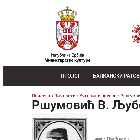
ПРОЛОГ
БАЛКАНСКИ РАТОВ
Почетна
»
Личности
»
Учесници ратова
»
Ршумови
Ршумовић В. Љу
име:
Љубомир