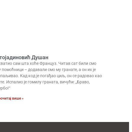
тојадиновић Душан
хватио сам шта хоће Француз. Читав сат били смо
 помоћници – додавали смо му гранате, а он их је
паљивао. Кад код је погађао циљ, он се радовао као
те. Испалио је гомилу граната, вичући: „Браво,
рбо!“
очитај више »