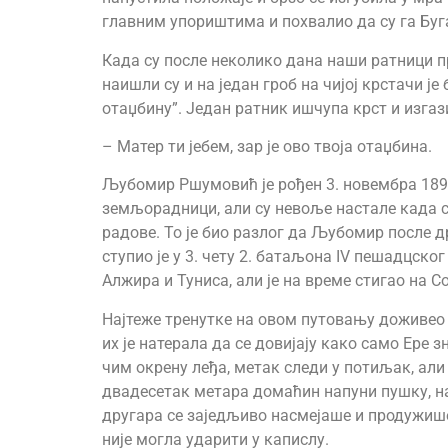
главним упориштима и похвалио да су га Буг
Када су после неколико дана наши ратници п
наишли су и на један гроб на чијој крстачи ј
отаџбину”. Један ратник ишчупа крст и изгази
– Матер ти јебем, зар је ово твоја отаџбина.
Љубомир Ршумовић је рођен 3. новембра 1894
земљорадници, али су невоље настале када с
радове. То је био разлог да Љубомир после д
ступио је у 3. чету 2. батаљона IV пешадцско
Алжира и Туниса, али је на време стигао на С
Најтеже тренутке на овом путовању доживео је
их је натерала да се довијају како само Ере 
чим окрену леђа, метак следи у потиљак, али 
двадесетак метара домаћин напуни пушку, нан
другара се заједљиво насмејаше и продужише 
није могла ударити у капислу.