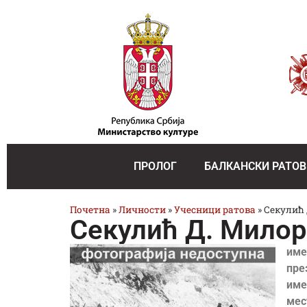
ПРОЛОГ
БАЛКАНСКИ РАТОВ
Почетна
»
Личности
»
Учесници ратова
»
Секулић
Секулић Д. Мило
име
пре
име
мес