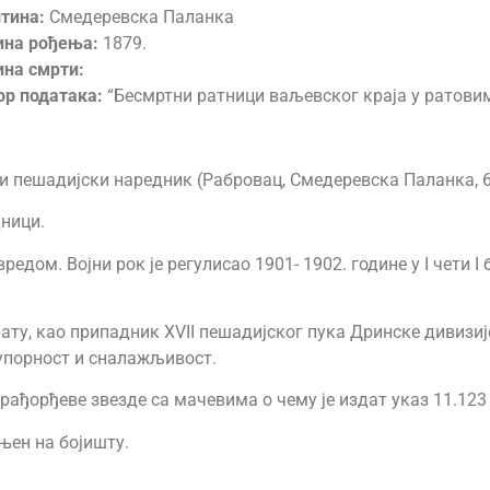
тина:
Смедеревска Паланка
ина рођења:
1879.
ина смрти:
ор података:
“Бесмртни ратници ваљевског краја у ратови
 пешадијски наредник (Рабровац, Смедеревска Паланка, 6. 
ници.
едом. Војни рок је регулисао 1901- 1902. године у I чети 
ату, као припадник XVII пешадијског пука Дринске дивизије
 упорност и сналажљивост.
ађорђеве звезде са мачевима о чему је издат указ 11.123
њен на бојишту.