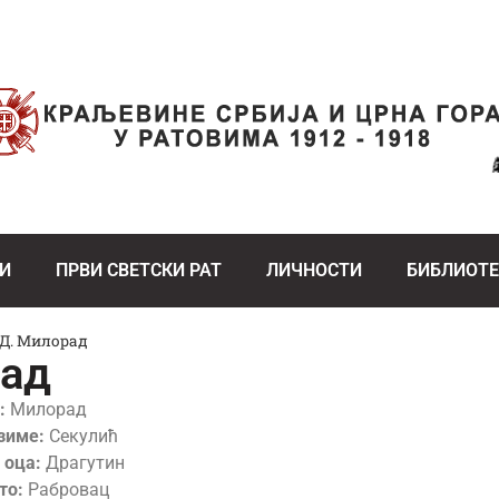
И
ПРВИ СВЕТСКИ РАТ
ЛИЧНОСТИ
БИБЛИОТ
 Д. Милорад
рад
:
Милорад
зиме:
Секулић
 оца:
Драгутин
то:
Рабровац