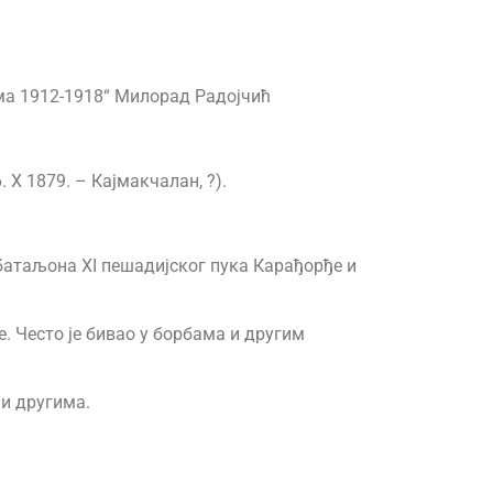
ма 1912-1918“ Милорад Радојчић
X 1879. – Кајмакчалан, ?).
I батаљона XI пешадијског пука Карађорђе и
. Често је бивао у борбама и другим
 и другима.