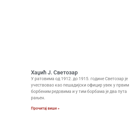
Хаџић Ј. Светозар
У ратовима од 1912. до 1915. године Светозар је
учествовао као пешадијски официр увек у првим
борбеним редовима и у тим борбама је два пута
рањен.
Прочитај више »