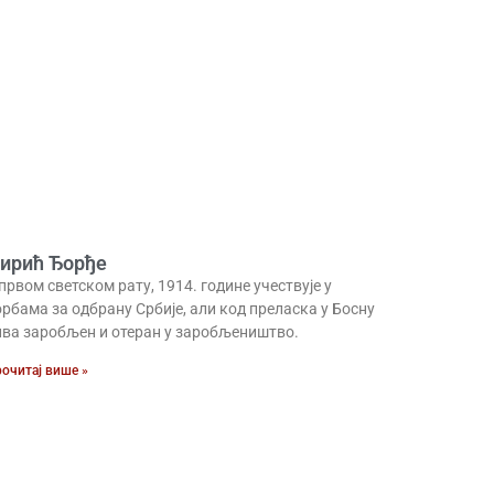
ирић Ђорђе
првом светском рату, 1914. године учествује у
рбама за одбрану Србије, али код преласка у Босну
ива заробљен и отеран у заробљеништво.
очитај више »