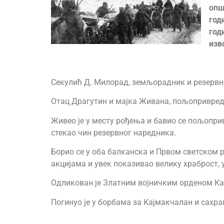
опш
год
год
изв
Секулић Д. Милорад, земљорадник и резервни
Отац Драгутин и мајка Живана, пољопривред
Живео је у месту рођења и бавио се пољопривр
стекао чин резервног наредника.
Борио се у оба балканска и Првом светском р
акцијама и увек показивао велику храброст,
Одликован је Златним војничким орденом Кар
Погинуо је у борбама за Кајмакчалан и сахра