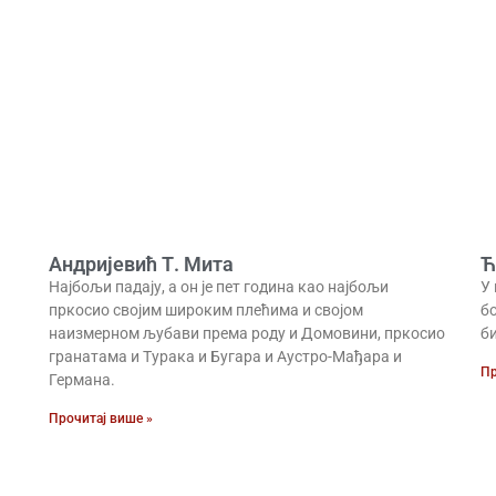
Андријевић Т. Мита
Ћ
Најбољи падају, а он је пет година као најбољи
У 
пркосио својим широким плећима и својом
бо
наизмерном љубави према роду и Домовини, пркосио
б
гранатама и Турака и Бугара и Аустро-Мађара и
Пр
Германа.
Прочитај више »