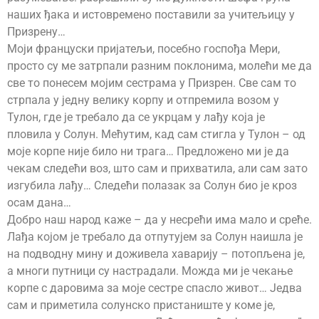
наших ђака и истовремено поставили за учитељицу у
Призрену…
Моји француски пријатељи, посебно госпођа Мери,
просто су ме затрпали разним поклонима, молећи ме да
све то понесем мојим сестрама у Призрен. Све сам то
стрпала у једну велику корпу и отпремила возом у
Тулон, где је требало да се укрцам у лађу која је
пловила у Солун. Мећутим, кад сам стигла у Тулон – од
моје корпе није било ни трага… Предложено ми је да
чекам следећи воз, што сам и прихватила, али сам зато
изгубила лађу… Следећи полазак за Солун био је кроз
осам дана…
Добро наш народ каже – да у несрећи има мало и среће.
Лађа којом је требало да отпутујем за Солун наишла је
на подводну мину и доживела хаварију – потопљена је,
а многи путници су настрадали. Можда ми је чекање
корпе с даровима за моје сестре спасло живот… Једва
сам и приметила солунско пристаниште у коме је,