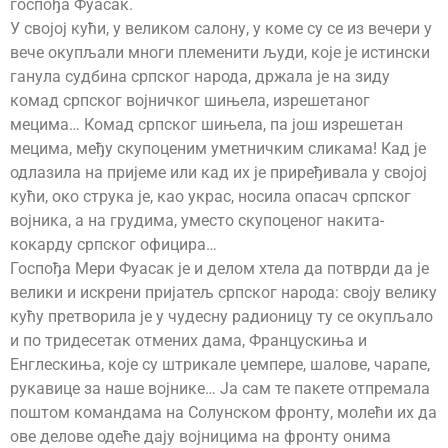
госпођа Фуасак.
У својој кући, у великом салону, у коме су се из вечери у
вече окупљали многи племенити људи, које је истински
ганула судбина српског народа, држала је на зиду
комад српског војничког шињела, изрешетаног
мецима… Комад српског шињела, па још изрешетан
мецима, међу скупоценим уметничким сликама! Кад је
одлазила на пријеме или кад их је приређивала у својој
кући, око струка је, као украс, носила опасач српског
војника, а на грудима, уместо скупоценог накита-
кокарду српског официра…
Госпођа Мери Фуасак је и делом хтела да потврди да је
велики и искрени пријатељ српског народа: своју велику
кућу претворила је у чудесну радионицу ту се окупљало
и по тридесетак отмених дама, Францускиња и
Енглескиња, које су штрикале џемпере, шалове, чарапе,
рукавице за наше војнике… Ја сам те пакете отпремала
поштом командама на Солунском фронту, молећи их да
ове делове одеће дају војницима на фронту онима