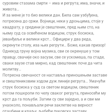
суровим стазама смрти – има и регрута; има, значи, и
живота…
И за мене је то био велики дан. Била сам узбуђена,
потресена до сржи. Војници, неки у дроњцима, стоје у
квадрату, у средини је свештеник, пред њим сто, на
њему суд са освећеном водицом, струк босиока,
јеванђеље и велики крст… Официри у два реда,
окренути столу, иза њих регрути… Боже, какав призор!
Однекуд груну војна музика, сви се окренуше у том
правцу, свачије око засузи, све се ускомеша, па стаде,
сваки заузе став мирно, кад свештеник поче да чита
молитву…
Потресна свечаност се наставља приношењем заставе
и свештениковим ходом дуж линије регрута… Умачући
струк босиока у суд са светом водицом, свештеник
потом пошкропи по челу сваког регрута, приносећи му
крст да га пољуби. Затим су сви заједно, а и сви ми
унаоколо, понављали речи заклетве на верност
отаџбини и краљу, љубећи пуковску заставу…