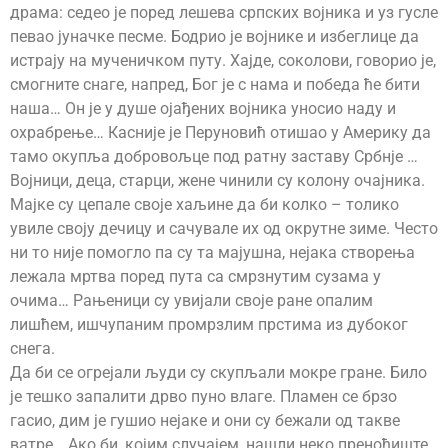
драма: седео је поред лешева српских војника и уз гусле
певао јуначке песме. Бодрио је војнике и избеглице да
истрају на мученичком путу. Хајде, соколови, говорио је,
смогните снаге, напред, Бог је с нама и победа ће бити
наша… Он је у душе ојађених војника уносио наду и
охрабрење… Касније је Перуновић отишао у Америку да
тамо окупља добровољце под ратну заставу Србнје …
Војници, деца, старци, жене чинили су колону очајника.
Мајке су цепале своје хаљине да би колко – толико
увиле своју дечицу и сачувале их од окрутне зиме. Често
ни то није помогло па су та мајушна, нејака створења
лежала мртва поред пута са смрзнутим сузама у
очима… Рањеници су увијали своје ране опалим
лишћем, ишчупаним промрзлим прстима из дубоког
снега.
Да би се огрејали људи су скупљали мокре гране. Било
је тешко запалити дрво пуно влаге. Пламен се брзо
гасио, дим је гушио нејаке и они су бежали од такве
ватре… Ако би, којим случајем, нашли неко преноћиште