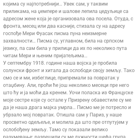
којима су најпотребнији… Увек сам, у таквим
приликама, на џемпере и шалове лепила цедуљице са
адресом жене која је организовала ова посела. Отуда, с
фронта, месец или два касније, стизала су на адресу
госпође Мери Фуасак писма пуна неизмерне
захвалности… Писма су, углавном, била на српском
језику, па сам била у прилици да их по неколико пута
читам Мери и њеним пријатељима…
У септембру 1918. године наша војска је пробила
солунски фронт и хитала да ослободи своју земљу. Тако
смо се и ми, избеглице, припремали за повратак у
отаџбину. Али, проћи ће још неколико месеци пре него
што ћу и ја моћи да кренем. Уочи поласка из Француске
моје сестре које су остале у Призрену обавестиле су ме
да је наша драга мајка умрла… Писмо ме је потресло и
убрзало мој повратак. Отишла сам у Париз, у наше
просветно одељеље, и молила да што пре отпутујем у
ослобођену земљу. Тамо су показали велико
разумевање: разрешили су ме дужности шефа група