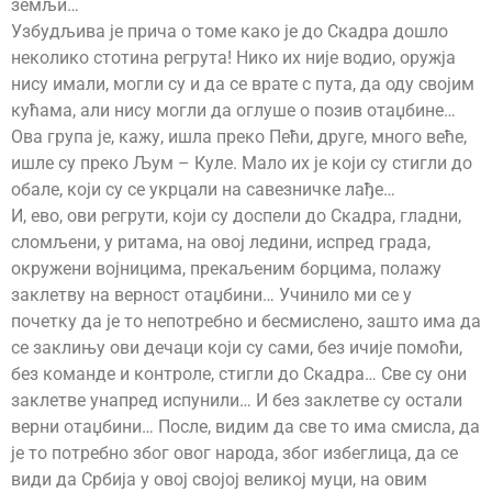
земљи…
Узбудљива је прича о томе како је до Скадра дошло
неколико стотина регрута! Нико их није водио, оружја
нису имали, могли су и да се врате с пута, да оду својим
кућама, али нису могли да оглуше о позив отаџбине…
Ова група је, кажу, ишла преко Пећи, друге, много веће,
ишле су преко Љум – Куле. Мало их је који су стигли до
обале, који су се укрцали на савезничке лађе…
И, ево, ови регрути, који су доспели до Скадра, гладни,
сломљени, у ритама, на овој ледини, испред града,
окружени војницима, прекаљеним борцима, полажу
заклетву на верност отаџбини… Учинило ми се у
почетку да је то непотребно и бесмислено, зашто има да
се заклињу ови дечаци који су сами, без ичије помоћи,
без команде и контроле, стигли до Скадра… Све су они
заклетве унапред испунили… И без заклетве су остали
верни отаџбини… После, видим да све то има смисла, да
је то потребно због овог народа, због избеглица, да се
види да Србија у овој својој великој муци, на овим