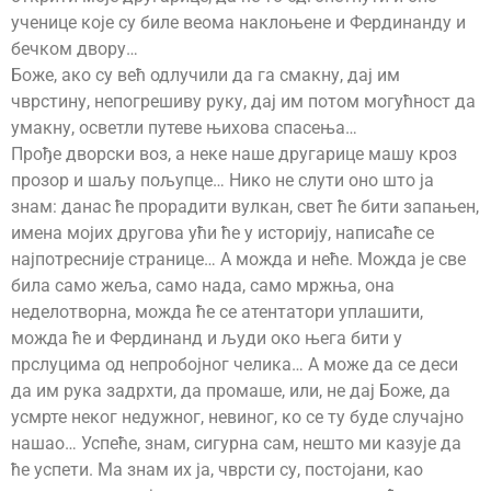
ученице које су биле веома наклоњене и Фердинанду и
бечком двору…
Боже, ако су већ одлучили да га смакну, дај им
чврстину, непогрешиву руку, дај им потом могућност да
умакну, осветли путеве њихова спасења…
Прође дворски воз, а неке наше другарице машу кроз
прозор и шаљу пољупце… Нико не слути оно што ја
знам: данас ће прорадити вулкан, свет ће бити запањен,
имена мојих другова ући ће у историју, написаће се
најпотресније странице… А можда и неће. Можда је све
била само жеља, само нада, само мржња, она
неделотворна, можда ће се атентатори уплашити,
можда ће и Фердинанд и људи око њега бити у
прслуцима од непробојног челика… А може да се дeси
да им рука задрхти, да промаше, или, не дај Боже, да
усмрте неког недужног, невиног, ко се ту буде случајно
нашао… Успеће, знам, сигурна сам, нешто ми казује да
ће успети. Ма знам их ја, чврсти су, постојани, као