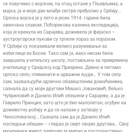
се повучемо с војском, па отац остане у Пљевљима, а
мајка, ја и моје две млађе сестре пређосмо у Србију…
Српска војска је у лето и јесен 1914. године била
овенчана славом. Поћорекова казнена експедиција,
која је кренула из Сарајева, доживела је фијаско –
аустроугарски пукови су трпели пораз за поразом.
У Србији су показивали велико разумевање за
избеглице из Босне. Тако сам ја, иако нисам била
завршила учитељску школу, постављена за привремену
учитељицу у Средској код Призрена. Дивно и питомо
српско село, племенити и одважни људи… У том селу
сам, захваљујући одлично обавештеним домаћинима,
сазнала да су моји другови Мишко Јовановић, Вељко
Чубриловић и Данило Илић обешени у Сарајеву, а да је
Гаврило Принцип, зато што је био малолетан, осуђен на
доживотну робију и да се налази у затвору у
Чехословачкој… Сазнала сам да је Данило Илић
последњи обешен – гледао је смрт својих другова… Свој
мученички живот завршио је мирно и достојанствено…