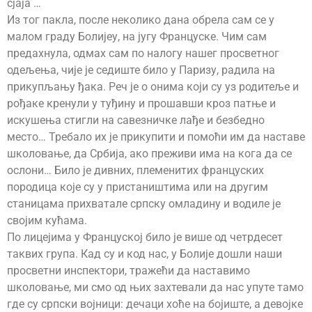
сјаја …
Из тог пакла, после неколико дана обрела сам се у
малом граду Болијеу, на југу Француске. Чим сам
предахнула, одмах сам по налогу нашег просветног
одељења, чије је седиште било у Паризу, радила на
прикупљању ђака. Реч је о онима који су уз родитеље и
рођаке кренули у туђину и прошавши кроз патње и
искушења стигли на савезничке лађе и безбедно
место… Требало их је прикупити и помоћи им да наставе
школовање, да Србија, ако преживи има на кога да се
ослони… Било је дивних, племенитих француских
породица које су у пристаништима или на другим
станицама прихватале српску омладину и водиле је
својим кућама.
По лицејима у Француској било је више од четрдесет
таквих група. Кад су и код нас, у Болије дошли наши
просветни инспектори, тражећи да наставимо
школовање, ми смо од њих захтевали да нас упуте тамо
где су српски војници: дечаци хоће на бојиште, а девојке