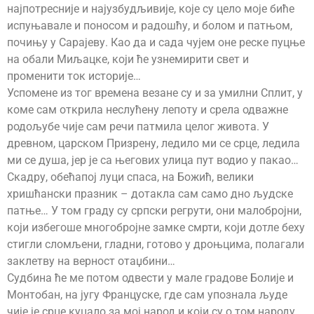
најпотресније и најузбудљивије, које су цело моје биће
испуњавале и поносом и радошћу, и болом и патњом,
почињу у Сарајеву. Као да и сада чујем оне реске пуцње
на обали Миљацке, који ће узнемирити свет и
променити ток историје…
Успомене из тог времена везане су и за умилни Сплит, у
коме сам открила неслућену лепоту и срела одважне
родољубе чије сам речи патмила целог живота. У
древном, царском Призрену, ледило ми се срце, ледила
ми се душа, јер је са његових улица пут водио у пакао…
Скадру, обећапој луци спаса, на Божић, велики
хришћански празник – дотакла сам само дно људске
патње… У том граду су српски регрути, они малобројни,
који избегоше многобројне замке смрти, који дотле беху
стигли сломљени, гладни, готово у дроњцима, полагали
заклетву на верност отаџбини…
Судбина ће ме потом одвести у мале градове Болије и
Монтобан, на југу Француске, где сам упознала људе
чије је срце куцало за мој народ и који су о том народу