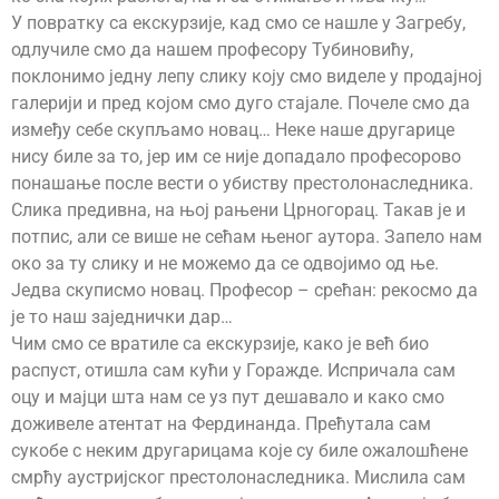
У повратку са екскурзије, кад смо се нашле у Загребу,
одлучиле смо да нашем професору Тубиновићу,
поклонимо једну лепу слику коју смо виделе у продајној
галерији и пред којом смо дуго стајале. Почеле смо да
између себе скупљамо новац… Неке наше другарице
нису биле за то, јер им се није допадало професорово
понашање после вести о убиству престолонаследника.
Слика предивна, на њој рањени Црногорац. Такав је и
потпис, али се више не сећам њеног аутора. Запело нам
око за ту слику и не можемо да се одвојимо од ње.
Једва скуписмо новац. Професор – срећан: рекосмо да
је то наш заједнички дар…
Чим смо се вратиле са екскурзије, како је већ био
распуст, отишла сам кући у Горажде. Испричала сам
оцу и мајци шта нам се уз пут дешавало и како смо
доживеле атентат на Фердинанда. Прећутала сам
сукобе с неким другарицама које су биле ожалошћене
смрћу аустријског престолонаследника. Мислила сам