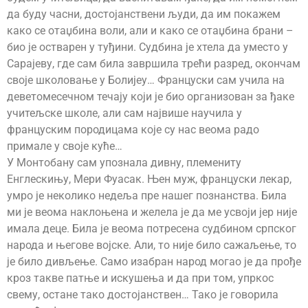
да буду часни, достојанствени људи, да им покажем
како се отаџбина воли, али и како се отаџбина брани –
био је остварен у туђини. Судбина је хтела да уместо у
Сарајеву, где сам била завршила трећи разред, окончам
своје школовање у Болијеу… Француски сам учила на
деветомесечном течају који је био организован за ђаке
учитељске школе, али сам највише научила у
француским породицама које су нас веома радо
примале у своје куће…
У Монтобану сам упознала дивну, племениту
Енглескињу, Мери Фуасак. Њен муж, француски лекар,
умро је неколико недеља пре нашег познанства. Била
ми је веома наклоњена и желела је да ме усвоји јер није
имала деце. Била је веома потресена судбином српског
народа и његове војске. Али, то није било сажаљење, то
је било дивљење. Само изабран народ могао је да прође
кроз такве патње и искушења и да при том, упркос
свему, остане тако достојанствен… Тако је говорила