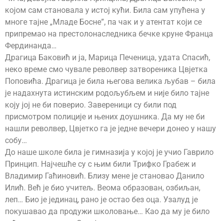
којом сам становала у истој кући. Била сам упућена у
многе тајне „Младе Босне”, па чак и у атентат који се
припремао на престолонаследника бечке круне Франца
Фердинанда…
Драгица Баковић и ја, Марица Печеница, удата Спасић,
неко време смо чувале револвер затвореника Цвјетка
Поповића. Драгица је била његова велика љубав – била
је надахнута истинским родољубљем и није било тајне
коју јој не би поверио. Завереници су били под
присмотром полиције и њених доушника. Да му не би
нашли револвер, Цвјетко га је једне вечери донео у нашу
собу…
До наше школе била је гимназија у којој је учио Гаврило
Принцип. Најчешће су с њим били Трифко Грабеж и
Владимир Гаћиновић. Близу мене је становао Данило
Илић. Већ је био учитељ. Веома образован, озбиљан,
леп… Био је јединац, рано је остао без оца. Узалуд је
покушавао да продужи школовање… Као да му је било