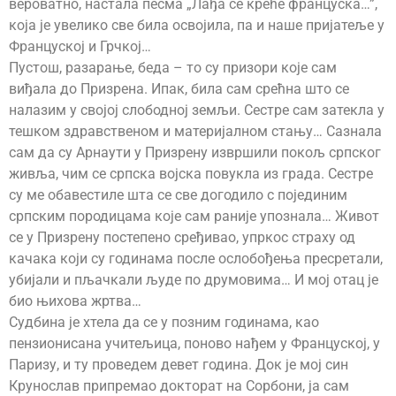
вероватно, настала песма „Лађа се креће француска…”,
која је увелико све била освојила, па и наше пријатеље у
Француској и Грчкој…
Пустош, разарање, беда – то су призори које сам
виђала до Призрена. Ипак, била сам срећна што се
налазим у својој слободној земљи. Сестре сам затекла у
тешком здравственом и материјалном стању… Сазнала
сам да су Арнаути у Призрену извршили покољ српског
живља, чим се српска војска повукла из града. Сестре
су ме обавестиле шта се све догодило с појединим
српским породицама које сам раније упознала… Живот
се у Призрену постепено сређивао, упркос страху од
качака који су годинама после ослобођења пресретали,
убијали и пљачкали људе по друмовима… И мој отац је
био њихова жртва…
Судбина је хтела да се у позним годинама, као
пензионисана учитељица, поново нађем у Француској, у
Паризу, и ту проведем девет година. Док је мој син
Крунослав припремао докторат на Сорбони, ја сам