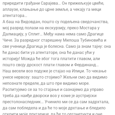
приредити грађани Сарајева… Он прижељкује цвеће,
аплаузе, клањање до црне земље, а чекају га меци
атентатора…
А баш на Видовдан, пошто су подељена сведочанства,
мој разред полази на екскурзију, преко Мостара у
Далмацију, у Сплит… Међу нама нема само Драгице
Чиче. За разредног старешину Милоша Тубиновића и
све ученице Драгица је болесна. Само ја знам тајну: она
ће данас бити уз атентаторе, она ће данас ући у
историју! Можда ће због тога платити главом, али
пошто своју дрскост плати главом и Фердинанд…
Наш весели воз подуже је стајао на Илиџи. То чекање
унесе нервозу: зашто стојимо? Жељни смо да видимо
непознате пределе, да што пре видимо море.
Распитујемо се за то стајање и сазнајемо да управо
треба да наиђе дворски воз у коме је аустријски
престолонаследник… Учинило ми се да сам задрхтала,
да сам побледела и да ће то моје дрхтање и бледило
открити моје другарице, да ће то одгонетнути и оне