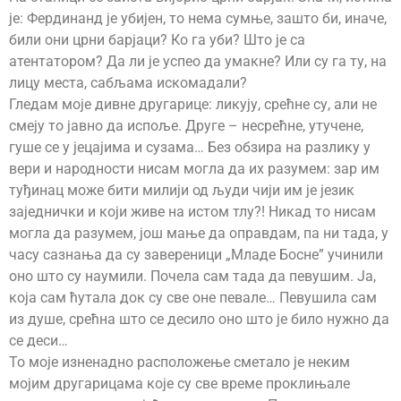
је: Фердинанд је убијен, то нема сумње, зашто би, иначе,
били они црни барјаци? Ко га уби? Што је са
атентатором? Да ли је успео да умакне? Или су га ту, на
лицу места, сабљама искомадали?
Гледам моје дивне другарице: ликују, срећне су, али не
смеју то јавно да испоље. Друге – несрећне, утучене,
гуше се у јецајима и сузама… Без обзира на разлику у
вери и народности нисам могла да их разумем: зар им
туђинац може бити милији од људи чији им је језик
заједнички и који живе на истом тлу?! Никад то нисам
могла да разумем, још мање да оправдам, па ни тада, у
часу сазнања да су завереници „Младе Босне” учинили
оно што су наумили. Почела сам тада да певушим. Ја,
која сам ћутала док су све оне певале… Певушила сам
из душе, срећна што се десило оно што је било нужно да
се деси…
То моје изненадно расположење сметало је неким
мојим другарицама које су све време проклињале