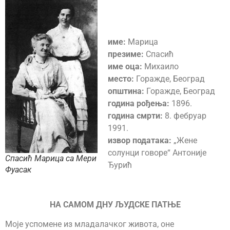
име:
Марица
презиме:
Спасић
име оца:
Михаило
место:
Горажде, Београд
општина:
Горажде, Београд
година рођења:
1896.
година смрти:
8. фебруар
1991.
извор података:
„Жене
солунци говоре“ Антоније
Спасић Марица са Мери
Ђурић
Фуасак
НА САМОМ ДНУ ЉУДСКЕ ПАТЊЕ
Моје успомене из младалачког живота, оне