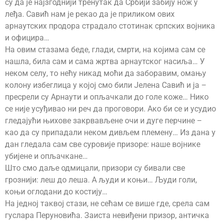
су да је најзгоднији тренутак да Србији забију нож у
леђа. Савић нам је рекао да је приликом ових
арнаутских продора страдало стотинак српских војника
и официра…
На овим стазама беде, глади, смрти, на којима сам се
нашла, била сам и сама жртва арнаутског насиља… У
неком селу, то нећу никад моћи да заборавим, омању
колону избеглица у којој смо били Јелена Савић и ја –
пресрели су Арнаути и опљачкали до голе коже… Нико
се није усуђивао ни реч да проговори. Ако би се и усудио
гледајући њихове закрвављене очи и дуге перчине –
као да су припадали неком дивљем племену… Из дана у
дан гледала сам све суровије призоре: наше војнике
убијене и опљачкане…
Што смо даље одмицали, призори су бивали све
грознији: леш до леша. А људи и коњи… Људи голи,
коњи оглодани до костију…
На једној таквој стази, не сећам се више где, срела сам
гуслара Перуновића. Заиста невиђени призор, античка