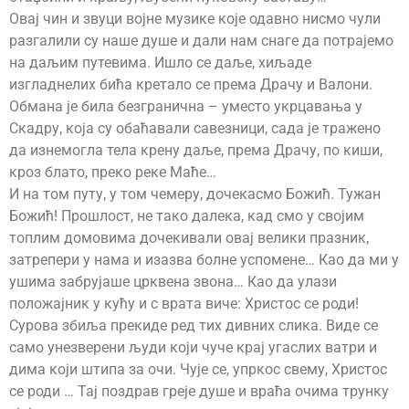
Овај чин и звуци војне музике које одавно нисмо чули
разгалили су наше душе и дали нам снаге да потрајемо
на даљим путевима. Ишло се даље, хиљаде
изгладнелих бића кретало се према Драчу и Валони.
Обмана је била безгранична – уместо укрцавања у
Скадру, која су обаћавали савезници, сада је тражено
да изнемогла тела крену даље, према Драчу, по киши,
кроз блато, преко реке Маће…
И на том путу, у том чемеру, дочекасмо Божић. Тужан
Божић! Прошлост, не тако далека, кад смо у својим
топлим домовима дочекивали овај велики празник,
затрепери у нама и изазва болне успомене… Као да ми у
ушима забрујаше црквена звона… Као да улази
положајник у кућу и с врата виче: Христос се роди!
Сурова збиља прекиде ред тих дивних слика. Виде се
само унезверени људи који чуче крај угаслих ватри и
дима који штипа за очи. Чује се, упркос свему, Христос
се роди … Тај поздрав греје душе и враћа очима трунку