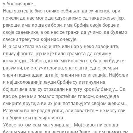
у болничарке…
Наш захтев је био толико озбиљан да су инспектори
почели да нас моле да одустанемо од такве жеље, јер,
рекоше, има ко да се бори, има Србија своје борце и
своје савезнике, а од нас се тражи да учимо, да будемо
свесни тренутка који нас очекује…
И ја сам хтела на бојиште, или бар у неко завојиште,
близу фронта, јер ме је било срамота да седим у
комаднди… Забога, каже ми инспектор, бар ви будите
разумни, ви сте учитељица, знате шта једној земљи
значи подмладак, шта јој значи интелигенција. Најбољи
и најшколованији људи Србије су изгинули на
бојиштима или су страдали на путу кроз Албанију… Од
вас се, рече ми помало прстећим гласом, очекује да
смирите друге, а ви их још потпаљујете својом жељом…
Разумем ваше родољубље, али схватите – не могу сви
на бојиште и превијалишта…
Убрзо потом сам матурирала… Мој животни сан да
будем учитељица, да васпитавам ђаке, да им помогнем