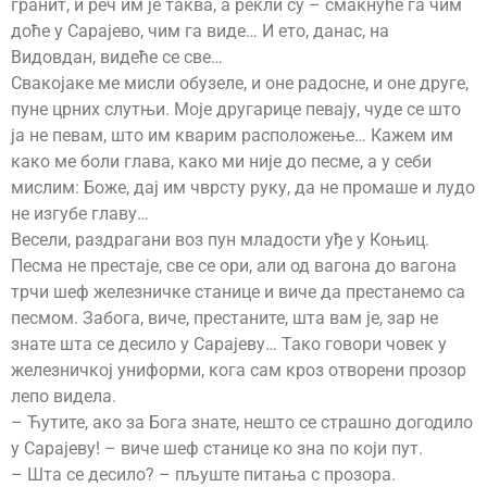
гранит, и реч им је таква, а рекли су – смакнуће га чим
доће у Сарајево, чим га виде… И ето, данас, на
Видовдан, видеће се свe…
Свакојаке ме мисли обузеле, и оне радосне, и оне друге,
пуне црних слутњи. Моје другарице певају, чуде се што
ја не певам, што им кварим расположење… Кажем им
како ме боли глава, како ми није до песме, а у себи
мислим: Боже, дај им чврсту руку, да не промаше и лудо
не изгубе главу…
Весели, раздрагани воз пун младости уђе у Коњиц.
Песма не престаје, све се ори, али од вагона до вагона
трчи шеф железничке станице и виче да престанемо са
песмом. Забога, виче, престаните, шта вам је, зар не
знате шта се десило у Сарајеву… Тако говори човек у
железничкој униформи, кога сам кроз отворени прозор
лепо видела.
– Ћутите, ако за Бога знате, нешто се страшно догодило
у Сарајеву! – виче шеф станице ко зна по који пут.
– Шта се десило? – пљуште питања с прозора.