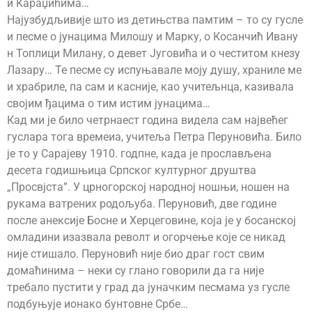
и Караџићима…
Најузбудљивије што из детињства памтим – то су гусле
и песме о јунацима Милошу и Марку, о Косанчић Ивану
н Топлици Милану, о девет Југовића и о честитом кнезу
Лазару… Те песме су испуњавале моју душу, храниле ме
и храбриле, па сам и касније, као учитељнца, казивала
својим ђацима о тим истим јунацима…
Кад ми је било четрнаест година видела сам највећег
гуслара тога времеиа, учитеља Петра Перуновића. Било
је то у Сарајеву 1910. годпне, када је прослављена
десета годишњица Српског културног друштва
„Просвјста”. У црногорској народној ношњи, ношен на
рукама ватрених родољуба. Перуновић, две године
после анексије Босне и Херцеговине, која је у босанској
омладини изазвала револт и огорчење које се никад
није стишало. Перуновић није био драг гост свим
домаћинима – неки су глано говорили да га није
требало пустити у град да јуначким песмама уз гусле
подбуњује ионако бунтовне Србе…