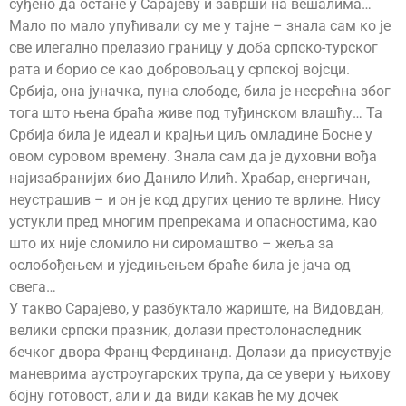
суђено да остане у Сарајеву и заврши на вешалима…
Мало по мало упућивали су ме у тајне – знала сам ко је
све илегално прелазио границу у доба српско-турског
рата и борио се као добровољац у српској војсци.
Србија, она јуначка, пуна слободе, била је несрећна због
тога што њена браћа живе под туђинском влашћу… Та
Србија била је идеал и крајњи циљ омладине Босне у
овом суровом времену. Знала сам да је духовни вођа
најизабранијих био Данило Илић. Храбар, енергичан,
неустрашив – и он је код других ценио те врлине. Нису
устукли пред многим препрекама и опасностима, као
што их није сломило ни сиромаштво – жеља за
ослобођењем и уједињењем браће била је јача од
свега…
У такво Сарајево, у разбуктало жариште, на Видовдан,
велики српски празник, долази престолонаследник
бечког двора Франц Фердинанд. Долази да присуствује
маневрима аустроугарских трупа, да се увери у њихову
бојну готовост, али и да види какав ће му дочек