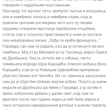
говорили с најдубљим поштовањем…
При крају тог мучног пута, препупог патњи и искушења,
али и невиђеног поноса и невиђене славе, која је
припала српским ратницима зато што су својим
грудима отворили вратнице поробљене отаџбине,
стпгла сам у солунско пристаниште у коме је настала
она незаборавна песма: „Лађа се креће француска…”
Горажде, где сам се родила, као да је потиснуто из мог
памћења. Мој отац Михаило је са Гласинца, мајка Савка
из Дробњака. Она је, остало ми у сећању, често
помињала војводу Шуја Караџића, блиског рођака Вука
Караџића, који је са Новицом Церовићем припремао
убиство Смаил-аге Ченгића. Из тог причања закључила
сам да је Шујо био близак мајчин рођак. Пошто су њени
морали из Дробњака да беже у Горажде, а ја затим и
преко албанских урвина у далек свет, кад сам се
вратила после три године, мајка је већ била умрла и
тако остадоше неразјашњени детаљи о њеном пореклу