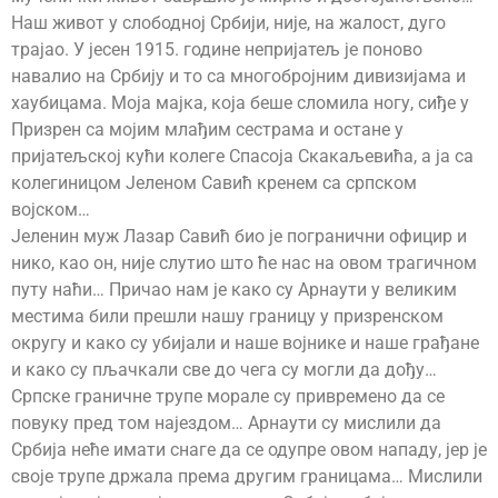
Наш живот у слободној Србији, није, на жалост, дуго
трајао. У јесен 1915. године непријатељ је поново
навалио на Србију и то са многобројним дивизијама и
хаубицама. Моја мајка, која беше сломила ногу, сиђе у
Призрен са мојим млађим сестрама и остане у
пријатељској кући колеге Спасоја Скакаљевића, а ја са
колегиницом Јеленом Савић кренем са српском
војском…
Јеленин муж Лазар Савић био је погранични официр и
нико, као он, није слутио што ће нас на овом трагичном
путу наћи… Причао нам је како су Арнаути у великим
местима били прешли нашу границу у призренском
округу и како су убијали и наше војнике и наше грађане
и како су пљачкали све до чега су могли да дођу…
Српске граничне трупе морале су привремено да се
повуку пред том најездом… Арнаути су мислили да
Србија неће имати снаге да се одупре овом нападу, јер је
своје трупе држала према другим границама… Мислили