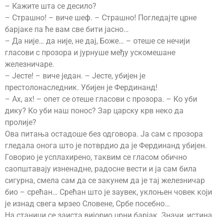
– Кажите шта се десило?
– Страшно! – виче шеф. – Страшно! Погледајте црне
барјаке па ће вам све бити јасно…
– Да није… да није, не дај, Боже… – отеше се нечији
гласови с прозора и јурнуше међу ускомешане
железничаре.
– Јесте! – виче један. – Јесте, убијен је
престолонаследник. Убијен је Фердинанд!
– Ах, ах! – опет се отеше гласови с прозора. – Ко уби
дику? Ко уби наш понос? Зар царску крв неко да
пролије?
Ова питања остадоше без одговора. Ја сам с прозора
гледала онога што је потврдио да је Фердинанд убијен.
Говорио је усплахирено, таквим се гласом обично
саопштавају изненадне, радосне вести и ја сам била
сигурна, смела сам да се закунем да је тај железничар
био – срећан… Срећан што је заувек, уклоњен човек који
је изнад свега мрзео Словене, Србе посебно…
На станици се заиста вијорио црни барјак. Значи, истина