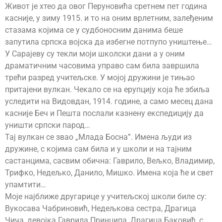
Живот је хтео да овог Перуновића сретнем пет година
касније, у зиму 1915. и то на оним врлетним, залеђеним
стазама којима се у судбоносним данима беше
запутила српска војска да избегне потпупо уништење…
У Сарајеву су текли моји школски дани а у оним
драматичним часовима управо сам била завршила
трећи разред учитељске. У мојој дружини је тињао
притајени вулкан. Чекало се на ерупцију која ће збиља
уследити на Видовдан, 1914. године, а само месец дана
касније Беч и Пешта послали казнену експедицију да
уништи српски парод…
Тај вулкан се звао „Млада Босна”. Имена људи из
дружине, с којима сам била и у школи и на тајним
састанцима, сасвим обична: Гаврило, Вељко, Владимир,
Трифко, Недељко, Данило, Мишко. Имена која ће и свет
упамтити…
Моје најближе другарице у учитељској школи биле су:
Вукосава Чабриновић, Недељкова сестра, Драгица
Чича, девојка Гаврила Принципа, Драгица Баковић, с