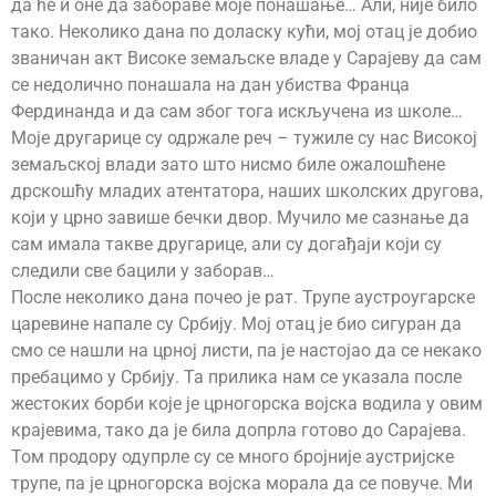
да ће и оне да забораве моје понашање… Али, није било
тако. Неколико дана по доласку кући, мој отац је добио
званичан акт Високе земаљске владе у Сарајеву да сам
се недолично понашала на дан убиства Франца
Фердинанда и да сам због тога искључена из школе…
Моје другарице су одржале реч – тужиле су нас Високој
земаљској влади зато што нисмо биле ожалошћене
дрскошћу младих атентатора, наших школских другова,
који у црно завише бечки двор. Мучило ме сазнање да
сам имала такве другарице, али су догађаји који су
следили све бацили у заборав…
После неколико дана почео је рат. Трупе аустроугарске
царевине напале су Србију. Мој отац је био сигуран да
смо се нашли на црној листи, па је настојао да се некако
пребацимо у Србију. Та прилика нам се указала после
жестоких борби које је црногорска војска водила у овим
крајевима, тако да је била допрла готово до Сарајева.
Том продору одупрле су се много бројније аустријске
трупе, па је црногорска војска морала да се повуче. Ми