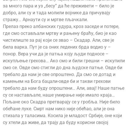
за много пара и уз „бесу” да ће преживети – било је
добро, али су и тада молили војнике да причувају
стражу… Арнаути су и мртве пљачкали.
Прелаз преко албанских гудура, кроз заседе и потере,
где смо остављали мртву и рањену браћу, био је као
чистилиште за рај који се звао – Скадар. Али, све је
била варка. Пут је са оних ледених брда водио у –
понор. Вера учи да је патња коју људи подносе –
искупљење грехова… Ако смо и били грешни – искупили
смо се. Овде смо стигли до дна људске патње. Овде би
требало да нам је све опроштено. Да смо се дотад и
камењем на Бога бацали-овде би и такви грехови
требало да нам буду опроштени… Али, авај! Наше патње
су се настављале, наше умирање није имало краја…
Пољане око Скадра претварају се у гробља. Није било
обећане луке. Смрт нам нико није обећао, али је она
стизала у таласима. Косила је младост Србије, оне који
су хтели да живе, да трају да буду корисни својој