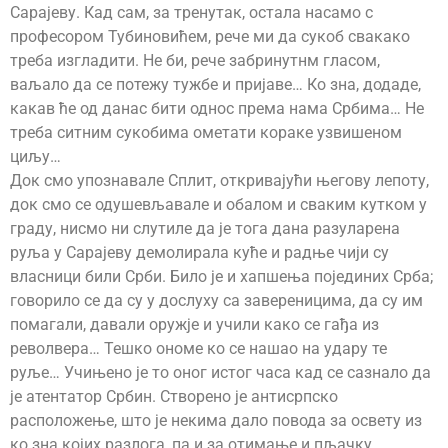
Сарајеву. Кад сам, за тренутак, остала насамо с
професором Тубиновићем, рече ми да сукоб свакако
треба изгладити. Не би, рече забринутнм гласом,
ваљало да се потежу тужбе и пријаве… Ко зна, додаде,
какав ће од данас бити однос према нама Србима… Не
треба ситним сукобима ометати кораке узвишеном
циљу…
Док смо упознавале Сплит, откривајући његову лепоту,
док смо се одушевљавале и обалом и сваким кутком у
граду, нисмо ни слутиле да је тога дана разуларена
руља у Сарајеву демолирала куће и радње чији су
власници били Срби. Било је и хапшења појединих Срба;
говорило се да су у дослуху са завереницима, да су им
помагали, давали оружје и учили како се гађа из
револвера… Тешко ономе ко се нашао на удару те
руље… Учињено је то оног истог часа кад се сазнало да
је атентатор Србин. Створено је антисрпско
расположење, што је некима дало повода за освету из
ко зна којих разлога, па и за отимање и пљачку…