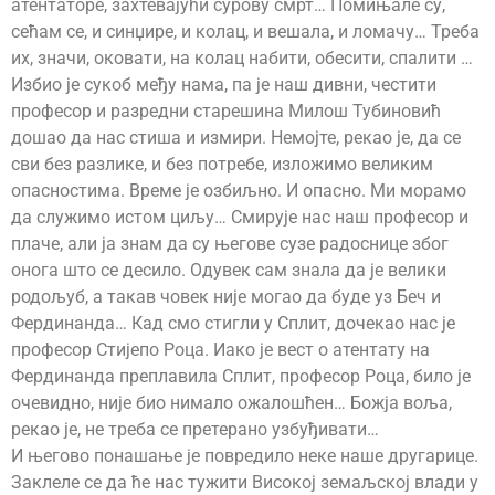
атентаторе, захтевајући сурову смрт… Помињале су,
сећам се, и синџире, и колац, и вешала, и ломачу… Треба
их, значи, оковати, на колац набити, обесити, спалити …
Избио је сукоб међу нама, па је наш дивни, честити
професор и разредни старешина Милош Тубиновић
дошао да нас стиша и измири. Немојте, рекао је, да се
сви без разлике, и без потребе, изложимо великим
опасностима. Време је озбиљно. И опасно. Ми морамо
да служимо истом циљу… Смирује нас наш професор и
плаче, али ја знам да су његове сузе радоснице због
онога што се десило. Одувек сам знала да је велики
родољуб, а такав човек није могао да буде уз Беч и
Фердинанда… Кад смо стигли у Сплит, дочекао нас је
професор Стијепо Роца. Иако је вест о атентату на
Фердинанда преплавила Сплит, професор Роца, било је
очевидно, није био нимало ожалошћен… Божја воља,
рекао је, не треба се претерано узбуђивати…
И његово понашање је повредило неке наше другарице.
Заклеле се да ће нас тужити Високој земаљској влади у