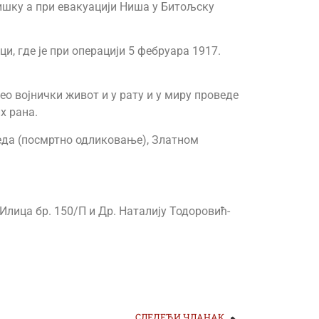
Нишку а при евакуацији Ниша у Битољску
ци, где је при операцији 5 фебруара 1917.
цео војнички живот и у рату и у миру проведе
х рана.
реда (посмртно одликовање), Златном
 Илица бр. 150/П и Др. Наталију Тодоровић-
СЛЕДЕЋИ ЧЛАНАК