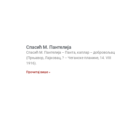
Спасић М. Пантелија
Спасић М. Пантелија – Панта, каплар – добровољац
(Прњавор, Лајковац, ? – Чеганске планине, 14. VIII
1916).
Прочитај више »