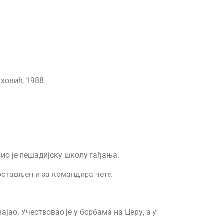
ховић, 1988.
ио је пешадијску школу гађања.
постављен и за командира чете.
ајао. Учествовао је у борбама на Церу, а у