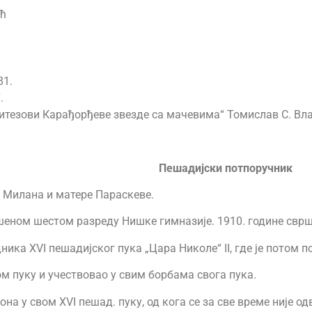
ћ
81.
.
итезови Карађорђеве звезде са мачевима“ Томислав С. Вла
Пешадијски потпоручник
а Милана и матере Параскеве.
шеном шестом разреду Нишке гимназије. 1910. године сврш
ника XVI пешадијског пука „Цара Николе“ II, где је потом 
том пуку и учествовао у свим борбама свога пука.
а у свом XVI пешад. пуку, од кога се за све време није одв