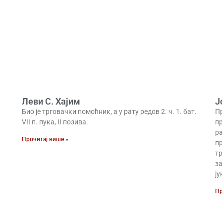
Леви С. Хајим
Ј
Био је трговачки помоћник, а у рату редов 2. ч. 1. бат.
П
VII п. пука, II позива.
пр
р
Прочитај више »
пр
тр
за
ју
Пр