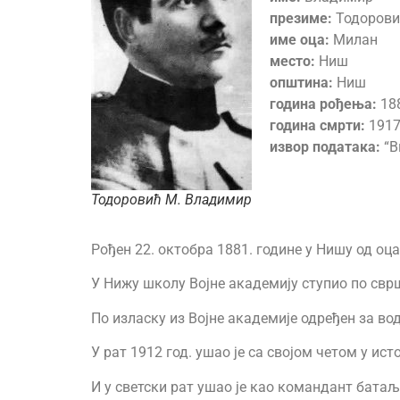
презиме:
Тодорови
име оца:
Милан
место:
Ниш
општина:
Ниш
година рођења:
18
година смрти:
1917
извор података:
“В
Тодоровић М. Владимир
Рођен 22. октобра 1881. године у Нишу од оц
У Нижу школу Војне академију ступио по свр
По изласку из Војне академије одређен за вод
У рат 1912 год. ушао је са својом четом у ис
И у светски рат ушао је као командант батаљон