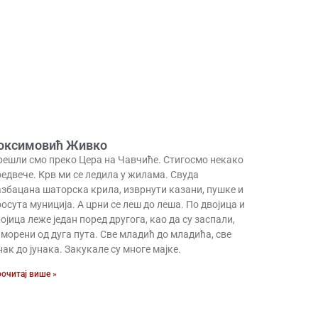
оксимовић Живко
решли смо преко Цера на Чавчиће. Стигосмо некако
едвече. Крв ми се ледила у жилама. Свуда
азбацана шаторска крила, изврнути казани, пушке и
осута муниција. А црни се леш до леша. По двојица и
ојица леже један поред другога, као да су заспали,
морени од дуга пута. Све младић до младића, све
нак до јунака. Закукале су многе мајке.
очитај више »