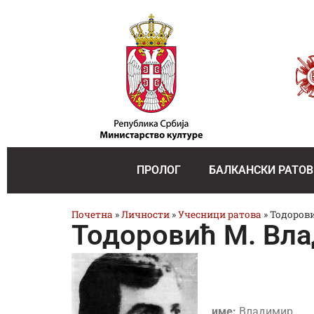
ПРОЛОГ
БАЛКАНСКИ РАТОВ
Почетна
»
Личности
»
Учесници ратова
»
Тодоров
Тодоровић М. Вл
име:
Владимир