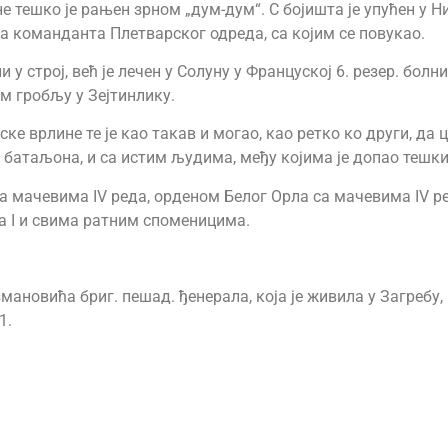
е тешко је рањен зрном „дум-дум“. С бојишта је упућен у 
а команданта Плетварског одреда, са којим се повукао.
у строј, већ је лечен у Солуну у Француској 6. резер. болни
м гробљу у Зејтинлику.
ке врлине те је као такав и могао, као ретко ко други, да 
 батаљона, и са истим људима, међу којима је допао тешки
а мачевима IV реда, орденом Белог Орла са мачевима IV 
 I и свима ратним споменицима.
мановића бриг. пешад. ђенерала, која је живила у Загребу,
1.