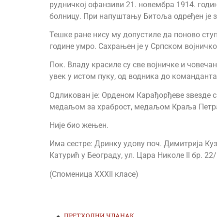
рудничкој офанзиви 21. новембра 1914. годин
болницу. При напуштању Битоља одређен је з
Тешке ране нису му допустиле да поново ступи 
године умро. Сахрањен је у Српском војничко
Пок. Владу красиле су све војничке и човечанс
увек у истом пуку, од водника до команданта
Одликован је: Орденом Карађорђеве звезде с
медаљом за храброст, медаљом Краља Петра
Није био жењен.
Има сестре: Дринку удову поч. Димитрија Куз
Катурић у Београду, ул. Цара Николе II бр. 22/
(Споменица XXXII класе)
ПРЕТХОДНИ ЧЛАНАК