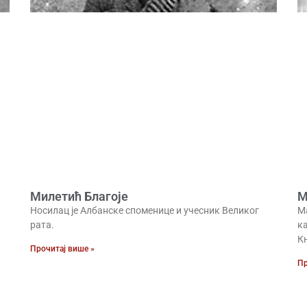
Милетић Благоје
М
Носилац је Албанске споменице и учесник Великог
М
рата.
к
Књ
Прочитај више »
Пр