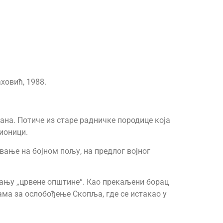
ховић, 1988.
ана. Потиче из старе радничке породице која
ионици.
овање на бојном пољу, на предлог војног
рању „црвене општине“. Као прекаљени борац
ама за ослобођење Скопља, где се истакао у