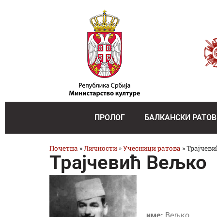
ПРОЛОГ
БАЛКАНСКИ РАТОВ
Почетна
»
Личности
»
Учесници ратова
»
Трајчеви
Трајчевић Вељко
име:
Вељко