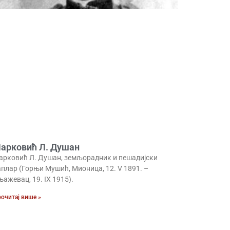
арковић Л. Душан
арковић Л. Душан, земљорадник и пешадијски
аплар (Горњи Мушић, Мионица, 12. V 1891. –
ажевац, 19. IX 1915).
очитај више »