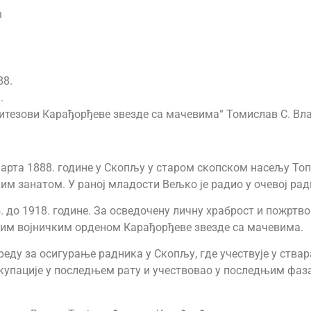
ћ
88.
.
итезови Карађорђеве звезде са мачевима“ Томислав С. Вла
марта 1888. године у Скопљу у старом скопском насељу Топ
им занатом. У раној младости Вељко је радио у очевој рад
4. до 1918. године. За осведочену личну храброст и пожртв
тним војничким орденом Карађорђеве звезде са мачевима.
реду за осигурање радника у Скопљу, где учествује у ства
окупације у последњем рату и учествовао у последњим фаз