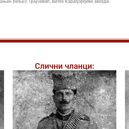
храњен Вељко Трајчевић, витез Карађорђеве звезде.
Слични чланци: