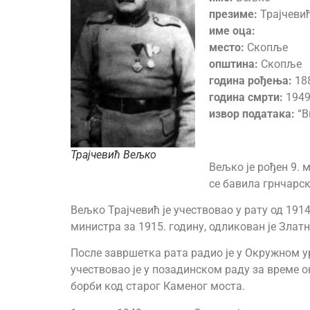
презиме:
Трајчеви
име оца:
место:
Скопље
општина:
Скопље
година рођења:
18
година смрти:
1949
извор података:
“В
Трајчевић Вељко
Вељко је рођен 9. 
се бавила грнчарск
Вељко Трајчевић је учествовао у рату од 191
министра за 1915. годину, одликован је Зла
После завршетка рата радио је у Окружном у
учествовао је у позадинском раду за време 
борби код старог Каменог моста.