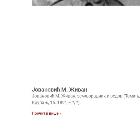
Јовановић М. Живан
Јовановић М. Живан, земљорадник и редов (Томањ,
Крупањ, 16. 1891 – ?, ?).
Прочитај више »