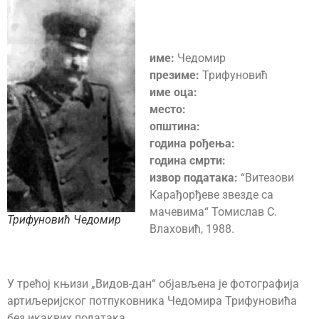
име:
Чедомир
презиме:
Трифуновић
име оца:
место:
општина:
година рођења:
година смрти:
извор података:
“Витезови
Карађорђеве звезде са
мачевима“ Томислав С.
Трифуновић Чедомир
Влаховић, 1988.
У трећој књизи „Видов-дан“ објављена је фотографија
артиљеријског потпуковника Чедомира Трифуновића
без икаквих података.