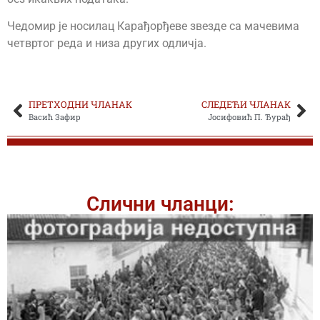
Чедомир је носилац Карађорђеве звезде са мачевима
четвртог реда и низа других одличја.
ПРЕТХОДНИ ЧЛАНАК
СЛЕДЕЋИ ЧЛАНАК
Васић Зафир
Јосифовић П. Ђурађ
Слични чланци: