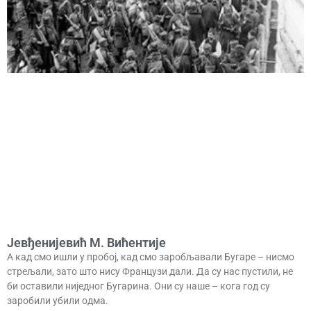
Јевђенијевић М. Вићентије
А кад смо ишли у пробој, кад смо заробљавали Бугаре – нисмо
стрељали, зато што нису Французи дали. Да су нас пустили, не
би оставили ниједног Бугарина. Они су наше – кога год су
заробили убили одма.