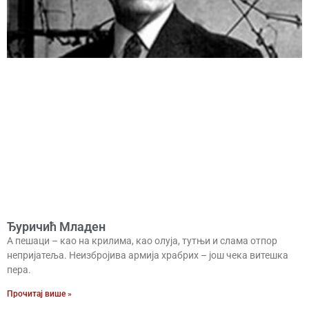
Ђуричић Младен
А пешаци – као на крилима, као олуја, тутњи и слама отпор
непријатеља. Неизбројива армија храбрих – још чека витешка
пера.
Прочитај више »