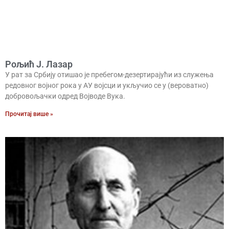
Рољић Ј. Лазар
У рат за Србију отишао је пребегом-дезертирајући из служења
редовног војног рока у АУ војсци и укључио се у (вероватно)
добровољачки одред Војводе Вука.
Прочитај више »