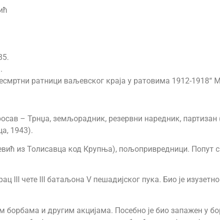
ић
85.
.
есмртни ратници ваљевског краја у ратовима 1912-1918“ 
сав – Трнџа, земљорадник, резервни наредник, партизан (Вр
а, 1943).
евић из Толисавца код Крупња), пољопривредници. Попут 
ц III чете III батаљона V пешадијског пука. Био је изузетно
им борбама и другим акцијама. Посебно је био запажен у б