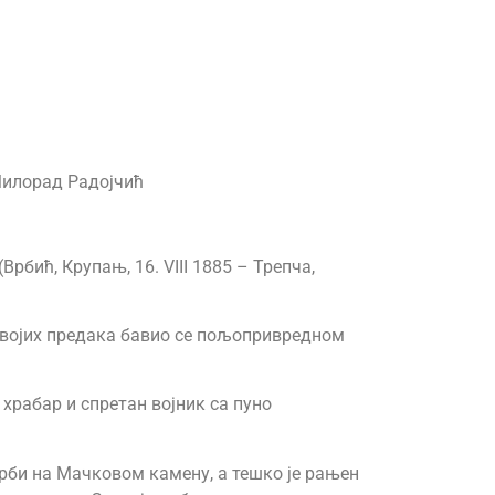
Милорад Радојчић
бић, Крупањ, 16. VIII 1885 – Трепча,
својих предака бавио се пољопривредном
 храбар и спретан војник са пуно
орби на Мачковом камену, а тешко је рањен