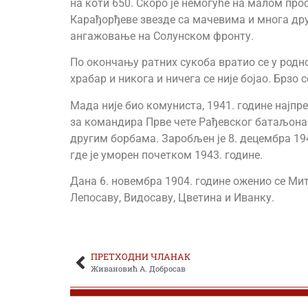
на коти 650. Скоро је немогуће на малом прос
Карађорђеве звезде са мачевима и многа дру
ангажовање на Солунском фронту.
По окончању ратних сукоба вратио се у родн
храбар и никога и ничега се није бојао. Брз
Мада није био комуниста, 1941. године најпре
за командира Прве чете Рађевског батаљона В
другим борбама. Заробљен је 8. децембра 194
где је уморен почетком 1943. године.
Дана 6. новембра 1904. године оженио се Мит
Лепосаву, Видосаву, Цветина и Иванку.
ПРЕТХОДНИ ЧЛАНАК
Живановић А. Добросав