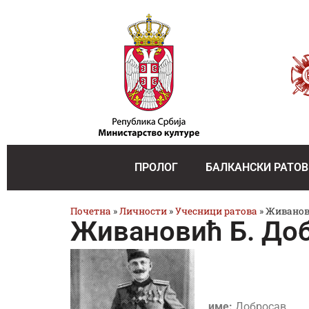
ПРОЛОГ
БАЛКАНСКИ РАТОВ
Почетна
»
Личности
»
Учесници ратова
»
Живанови
Живановић Б. До
име:
Добросав