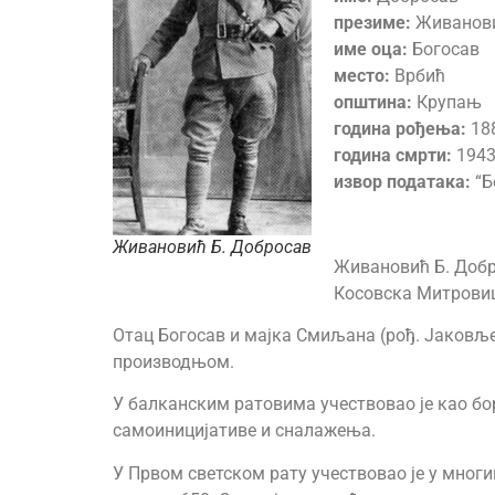
презиме:
Живанов
име оца:
Богосав
место:
Врбић
општина:
Крупањ
година рођења:
18
година смрти:
1943
извор података:
“Б
Живановић Б. Добросав
Живановић Б. Добро
Косовска Митровиц
Отац Богосав и мајка Смиљана (рођ. Јаковљ
производњом.
У балканским ратовима учествовао је као бора
самоиницијативе и сналажења.
У Првом светском рату учествовао је у мног