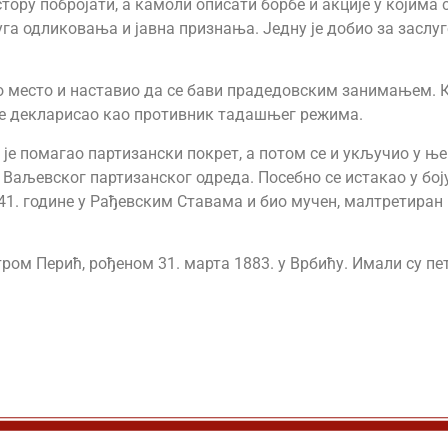
тору побројати, а камоли описати борбе и акције у којима с
га одликовања и јавна признања. Једну је добио за заслуг
о место и наставио да се бави прадедовским занимањем. К
о се декларисао као противник тадашњег режима.
 је помагао партизански покрет, а потом се и укључио у ње
аљевског партизанског одреда. Посебно се истакао у боју 
1. године у Рађевским Ставама и био мучен, малтретиран и
ром Перић, рођеном 31. марта 1883. у Врбићу. Имали су пе