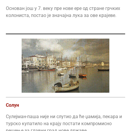
Основан још у 7. веку пре нове ере од стране грчких
колониста, постао је значајна лука за ове крајеве.
Солун
Сулејман-паша није ни слутио да ће џамија, пекара и
турско купатило на крају постати компромисно
решење за главни град нове државе.