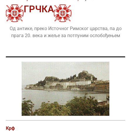
ГРЧКА
Од антике, преко Источног Римског царства, па до
прага 20. века и жеље за потпуним ослобођењем
Крф