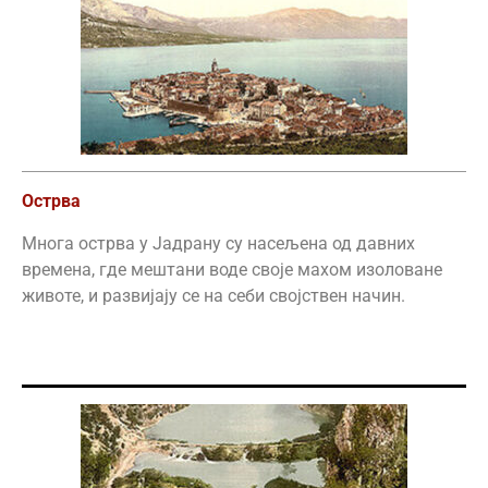
Острва
Многа острва у Јадрану су насељена од давних
времена, где мештани воде своје махом изоловане
животе, и развијају се на себи својствен начин.