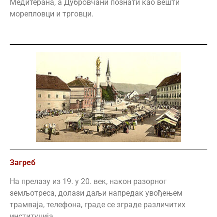
Медитерана, а Дубровчани познати као вешти
морепловци и трговци.
Загреб
На прелазу из 19. у 20. век, након разорног
земљотреса, долази даљи напредак увођењем
трамваја, телефона, граде се зграде различитих
институција.