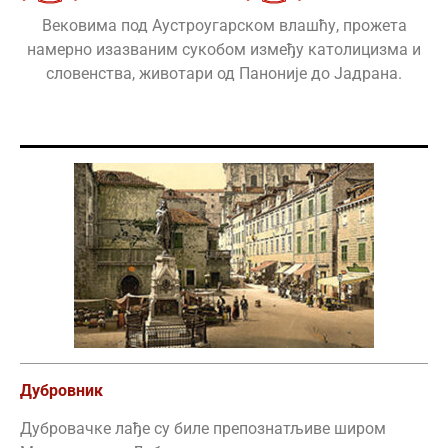
Вековима под Аустроугарском влашћу, прожета
намерно изазваним сукобом између католицизма и
словенства, животари од Паноније до Јадрана.
Дубровник
Дубровачке лађе су биле препознатљиве широм