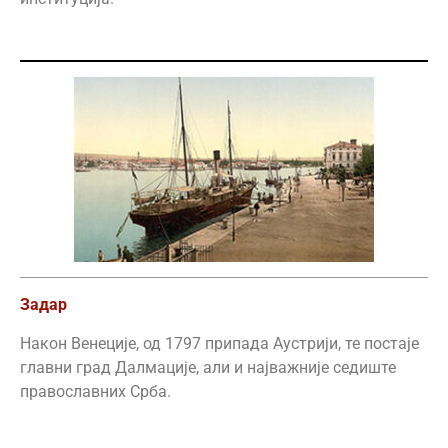
Задар
Након Венеције, од 1797 припада Аустрији, те постаје
главни град Далмације, али и најважније седиште
православних Срба.