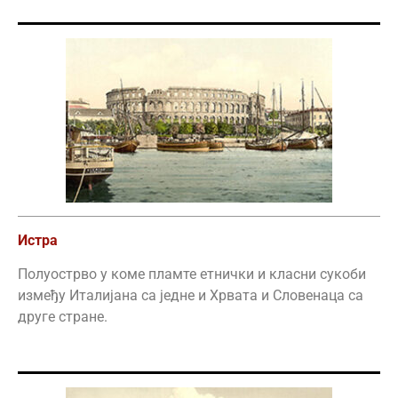
Истра
Полуострво у коме пламте етнички и класни сукоби
између Италијана са једне и Хрвата и Словенаца са
друге стране.