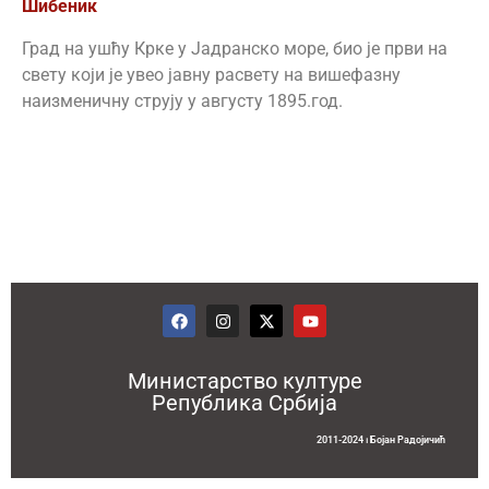
Шибеник
Град на ушћу Крке у Јадранско море, био је први на
свету који је увео јавну расвету на вишефазну
наизменичну струју у августу 1895.год.
Министарство културе
Република Србија
2011-2024 ⏐ Бојан Радојичић