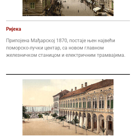
Ријека
Припојена Мађарској 1870, постаје њен највећи
поморско-лучки центар, са новом главном
железничком станицом и електричним трамвајима.