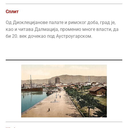
Сплит
Од Диоклецијанове палате и римског доба, град је,
као и читава Далмација, променио многе власти, да
би 20. век дочекао под Аустроугарском.