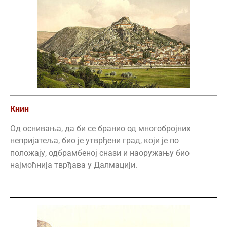
Книн
Од оснивања, да би се бранио од многобројних
непријатеља, био је утврђени град, који је по
положају, одбрамбеној снази и наоружању био
најмоћнија тврђава у Далмацији.