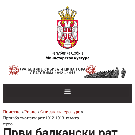
Почетна
»
Разно
»
Списак литературе
»
Први балкански рат 1912-1913, књига
прва
Први балкански рат