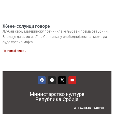
Жене-солунци говоре
Љубав своју материнску потчинила је љубави према отаџбини.
Знала је да само срећна Српкиња, у слободној земљи, може да
буде срећна мајка.
Прочитај више »
Министарство културе
Република Србија
2011-2024 ⏐ Бојан Радојичић