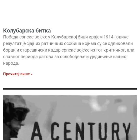
Колубарска битка
Победа српске војске у Колубарској бици крајем 1914 године
резултат је сјајних ратничких особина којима су се одликовали
борци и старешински кадар српске војске из тог критичног, али
славног периода ратова за ослобођење и уједињење наших
народа.
Прочитај више »