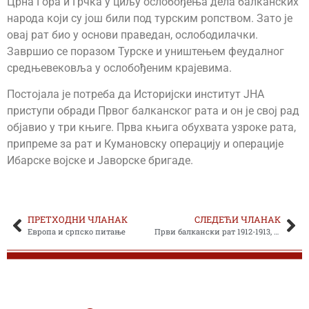
Црна Гора и Грчка у циљу ослобођења дела балканских
народа који су још били под турским ропством. Зато је
овај рат био у основи праведан, ослободилачки.
Завршио се поразом Турске и уништењем феудалног
средњевековља у ослобођеним крајевима.
Постојала је потреба да Историјски институт ЈНА
приступи обради Првог балканског рата и он је свој рад
објавио у три књиге. Прва књига обухвата узроке рата,
припреме за рат и Кумановску операцију и операције
Ибарске војске и Јаворске бригаде.
ПРЕТХОДНИ ЧЛАНАК
СЛЕДЕЋИ ЧЛАНАК
Европа и српско питање
Први балкански рат 1912-1913, књига друга