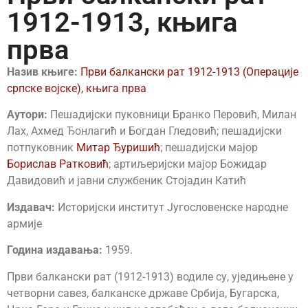
1912-1913, књига
прва
Назив књиге:
Први балкански рат 1912-1913 (Операције
српске војске), књига прва
Аутори:
Пешадијски пуковници Бранко Перовић, Милан
Лах, Ахмед Ђонлагић и Богдан Гледовић; пешадијски
потпуковник
Митар Ђуришић
; пешадијски мајор
Борислав Ратковић
; артиљеријски мајор Божидар
Давидовић и јавни службеник Стојадин Катић
Издавач:
Историјски институт Југословенске народне
армије
Година издавања:
1959.
Први балкански рат (1912-1913) водиле су, уједињене у
четворни савез, балканске државе Србија, Бугарска,