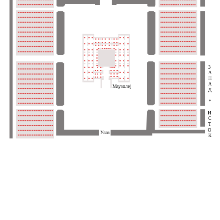
З
А
П
А
Маузолеј
Д
*
И
С
Т
О
Улаз
К