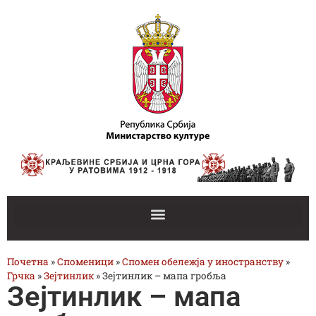
Почетна
»
Споменици
»
Спомен обележја у иностранству
»
Грчка
»
Зејтинлик
»
Зејтинлик – мапа гробља
Зејтинлик – мапа