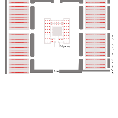
З
А
П
А
Маузолеј
Д
*
И
С
Т
О
Улаз
К