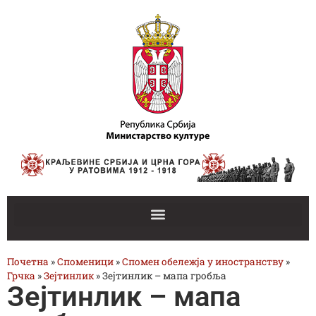
Почетна
»
Споменици
»
Спомен обележја у иностранству
»
Грчка
»
Зејтинлик
»
Зејтинлик – мапа гробља
Зејтинлик – мапа