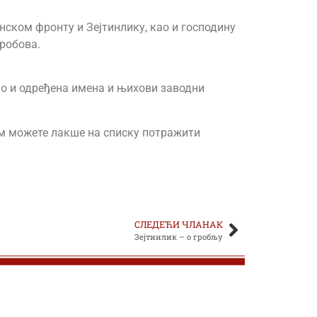
нском фронту и Зејтинлику, као и господину
гробова.
као и одређена имена и њихови заводни
њом можете лакше на списку потражити
СЛЕДЕЋИ ЧЛАНАК
Зејтинлик – о гробљу