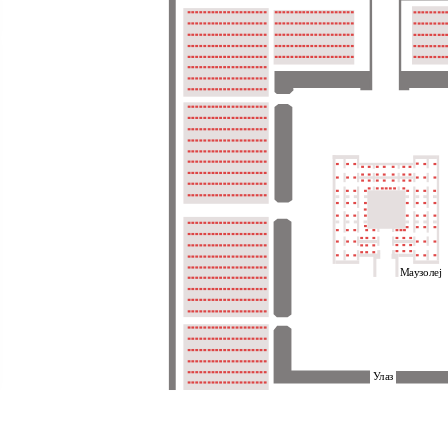
Маузолеј
Улаз