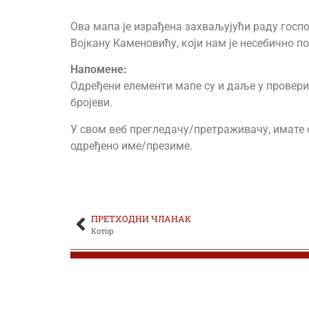
Ова мапа је израђена захваљујући раду госпо
ЂОКИЋ ОБРАД
Војкану Каменовићу, који нам је несебично п
ЂОКИЋ-ЂЕРКОВИЋ ДРАГОМИР
Напоменe:
Одређени елементи мапе су и даље у провери. 
ЂОКИЋ-ЂУРИЋ ДРАГУТИН
бројеви.
ЂОКОВИЋ МИЛАН
У свом веб прегледачу/претраживачу, имате о
одређено име/презиме.
ЂОРЂЕВИЋ АЛЕКСА
ЂОРЂЕВИЋ ДРАГОМИР
ПРЕТХОДНИ ЧЛАНАК
ЂОРЂЕВИЋ ДРАГОСЛАВ
Котор
ЂОРЂЕВИЋ ЖИВКО
ЂОРЂЕВИЋ ЛАЗАР