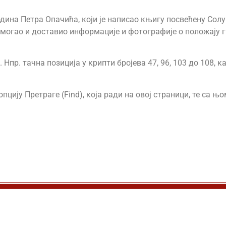
дина Петра Опачића, који је написао књигу посвећену Солу
омогао и доставио информације и фотографије о положају 
Нпр. тачна позиција у крипти бројева 47, 96, 103 до 108, 
пцију Претраге (Find), која ради на овој страници, те са 