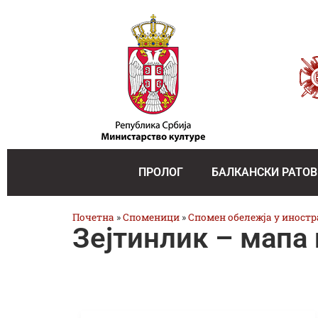
ПРОЛОГ
БАЛКАНСКИ РАТОВ
Почетна
»
Споменици
»
Спомен обележја у иност
Зејтинлик – мапа