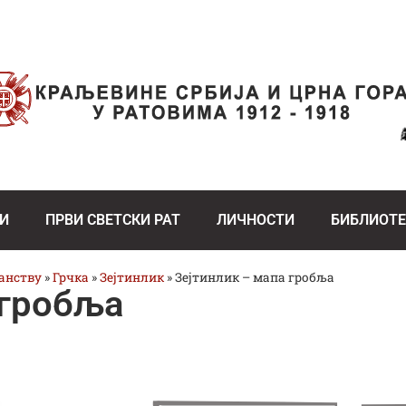
И
ПРВИ СВЕТСКИ РАТ
ЛИЧНОСТИ
БИБЛИОТ
ранству
»
Грчка
»
Зејтинлик
»
Зејтинлик – мапа гробља
 гробља