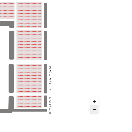
З
А
П
А
Д
*
И
С
Т
О
К