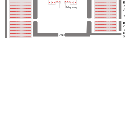
П
А
Маузолеј
Д
*
И
С
Т
О
Улаз
К