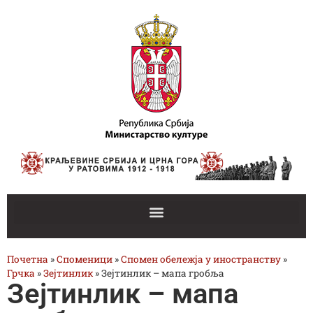
Почетна
»
Споменици
»
Спомен обележја у иностранству
»
Грчка
»
Зејтинлик
»
Зејтинлик – мапа гробља
Зејтинлик – мапа