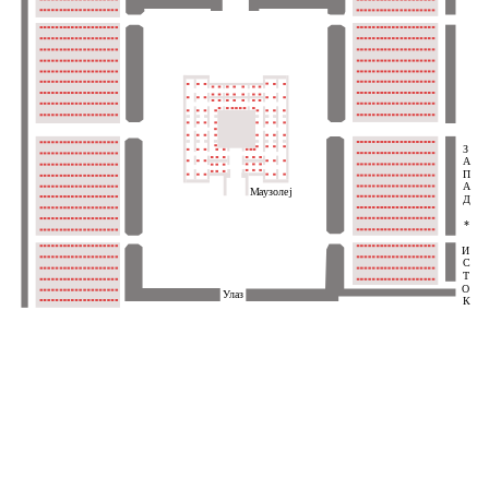
З
А
П
А
Маузолеј
Д
*
И
С
Т
О
Улаз
К