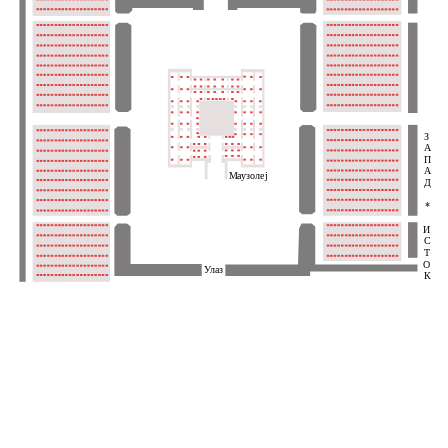
З
А
П
А
Маузолеј
Д
*
И
С
Т
О
Улаз
К