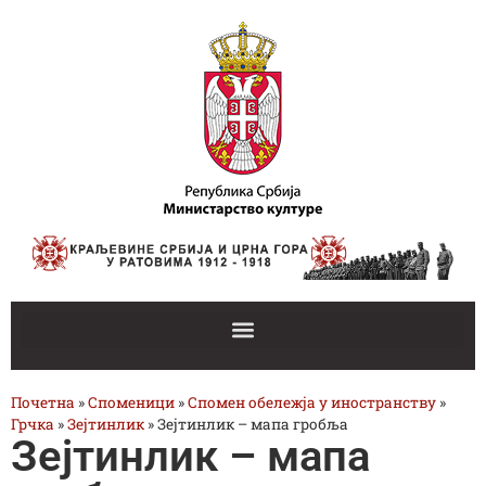
Почетна
»
Споменици
»
Спомен обележја у иностранству
»
Грчка
»
Зејтинлик
»
Зејтинлик – мапа гробља
Зејтинлик – мапа