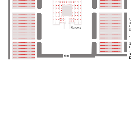
З
А
П
А
Маузолеј
Д
*
И
С
Т
О
Улаз
К