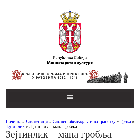
Почетна
»
Споменици
»
Спомен обележја у иностранству
»
Грчка
»
Зејтинлик
»
Зејтинлик – мапа гробља
Зејтинлик – мапа гробља