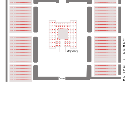
З
А
П
А
Маузолеј
Д
*
И
С
Т
О
Улаз
К