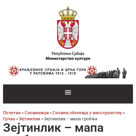
Почетна
»
Споменици
»
Спомен обележја у иностранству
»
Грчка
»
Зејтинлик
»
Зејтинлик – мапа гробља
Зејтинлик – мапа