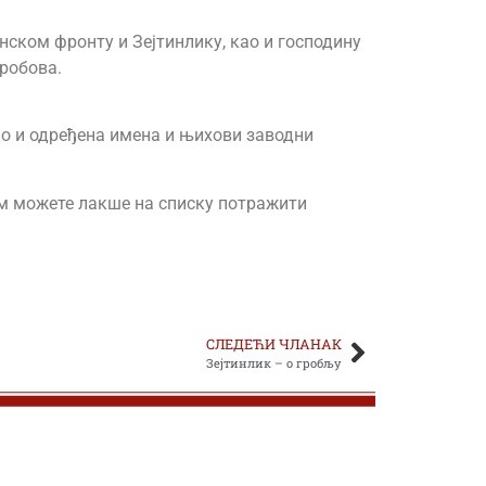
нском фронту и Зејтинлику, као и господину
гробова.
као и одређена имена и њихови заводни
њом можете лакше на списку потражити
СЛЕДЕЋИ ЧЛАНАК
Зејтинлик – о гробљу