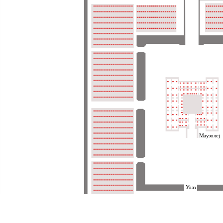
Маузолеј
Улаз