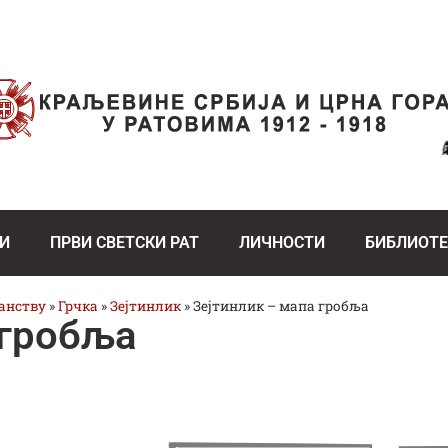
И
ПРВИ СВЕТСКИ РАТ
ЛИЧНОСТИ
БИБЛИОТ
ранству
»
Грчка
»
Зејтинлик
»
Зејтинлик – мапа гробља
 гробља