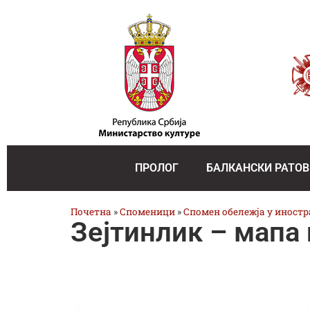
ПРОЛОГ
БАЛКАНСКИ РАТОВ
Почетна
»
Споменици
»
Спомен обележја у иност
Зејтинлик – мапа