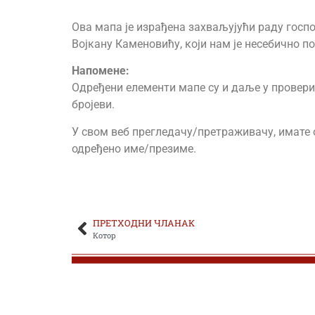
Ова мапа је израђена захваљујући раду госпо
ЂОКИЋ ОБРАД
Војкану Каменовићу, који нам је несебично п
ЂОКИЋ-ЂЕРКОВИЋ ДРАГОМИР
Напоменe:
Одређени елементи мапе су и даље у провери. 
ЂОКИЋ-ЂУРИЋ ДРАГУТИН
бројеви.
ЂОКОВИЋ МИЛАН
У свом веб прегледачу/претраживачу, имате о
одређено име/презиме.
ЂОРЂЕВИЋ АЛЕКСА
ЂОРЂЕВИЋ ДРАГОМИР
ПРЕТХОДНИ ЧЛАНАК
ЂОРЂЕВИЋ ДРАГОСЛАВ
Котор
ЂОРЂЕВИЋ ЖИВКО
ЂОРЂЕВИЋ ЛАЗАР