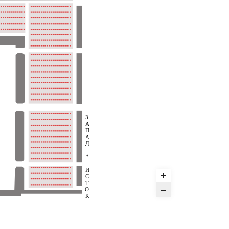
З
А
П
А
Д
*
И
С
Т
О
К