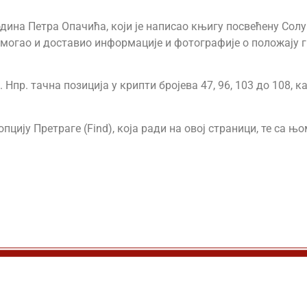
дина Петра Опачића, који је написао књигу посвећену Солу
омогао и доставио информације и фотографије о положају 
Нпр. тачна позиција у крипти бројева 47, 96, 103 до 108, 
пцију Претраге (Find), која ради на овој страници, те са 