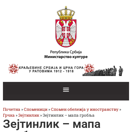
Почетна
»
Споменици
»
Спомен обележја у иностранству
»
Грчка
»
Зејтинлик
»
Зејтинлик – мапа гробља
Зејтинлик – мапа