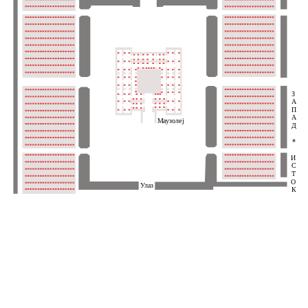
З
А
П
А
Маузолеј
Д
*
И
С
Т
О
Улаз
К