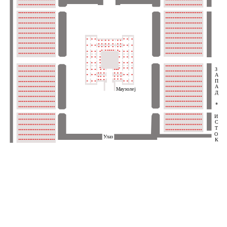
З
А
П
А
Маузолеј
Д
*
И
С
Т
О
Улаз
К