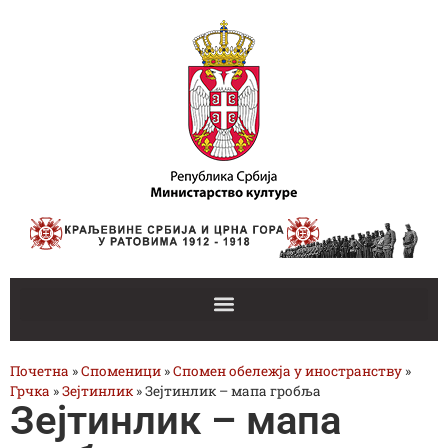
Почетна
»
Споменици
»
Спомен обележја у иностранству
»
Грчка
»
Зејтинлик
»
Зејтинлик – мапа гробља
Зејтинлик – мапа