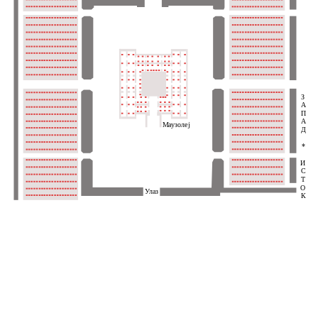
З
А
П
А
Маузолеј
Д
*
И
С
Т
О
Улаз
К