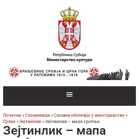
Почетна
»
Споменици
»
Спомен обележја у иностранству
»
Грчка
»
Зејтинлик
»
Зејтинлик – мапа гробља
Зејтинлик – мапа