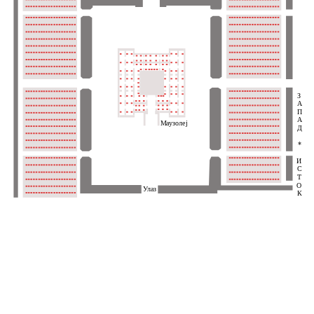
З
А
П
А
Маузолеј
Д
*
И
С
Т
О
Улаз
К