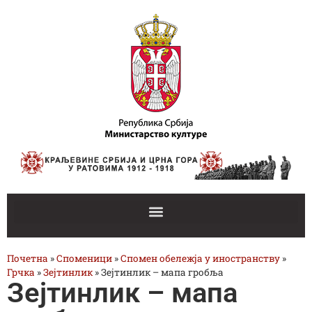
Почетна
»
Споменици
»
Спомен обележја у иностранству
»
Грчка
»
Зејтинлик
»
Зејтинлик – мапа гробља
Зејтинлик – мапа