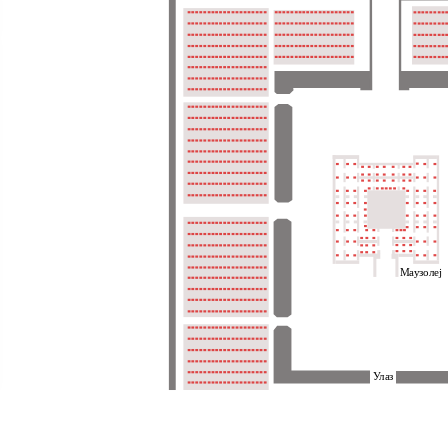
Маузолеј
Улаз