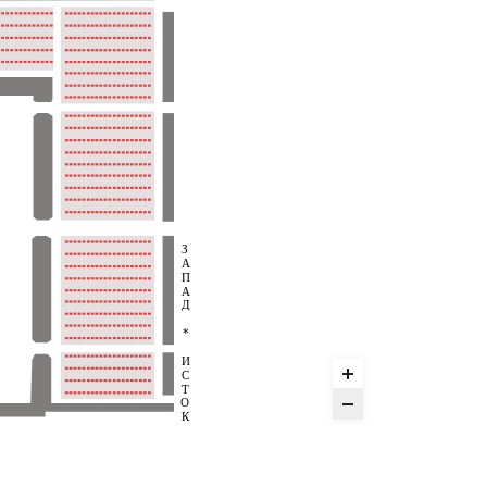
З
А
П
А
Д
*
И
С
Т
О
К