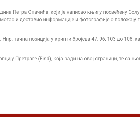
дина Петра Опачића, који је написао књигу посвећену Солу
омогао и доставио информације и фотографије о положају 
Нпр. тачна позиција у крипти бројева 47, 96, 103 до 108, 
пцију Претраге (Find), која ради на овој страници, те са 