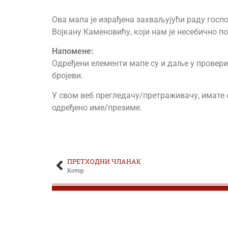
Ова мапа је израђена захваљујући раду госпо
ЂОКИЋ ОБРАД
Војкану Каменовићу, који нам је несебично п
ЂОКИЋ-ЂЕРКОВИЋ ДРАГОМИР
Напоменe:
Одређени елементи мапе су и даље у провери. 
ЂОКИЋ-ЂУРИЋ ДРАГУТИН
бројеви.
ЂОКОВИЋ МИЛАН
У свом веб прегледачу/претраживачу, имате о
одређено име/презиме.
ЂОРЂЕВИЋ АЛЕКСА
ЂОРЂЕВИЋ ДРАГОМИР
ПРЕТХОДНИ ЧЛАНАК
ЂОРЂЕВИЋ ДРАГОСЛАВ
Котор
ЂОРЂЕВИЋ ЖИВКО
ЂОРЂЕВИЋ ЛАЗАР