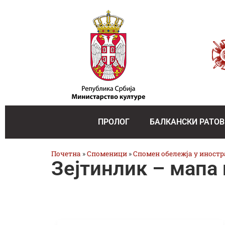
ПРОЛОГ
БАЛКАНСКИ РАТОВ
Почетна
»
Споменици
»
Спомен обележја у иност
Зејтинлик – мапа