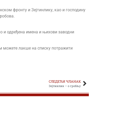
нском фронту и Зејтинлику, као и господину
гробова.
као и одређена имена и њихови заводни
њом можете лакше на списку потражити
СЛЕДЕЋИ ЧЛАНАК
Зејтинлик – о гробљу