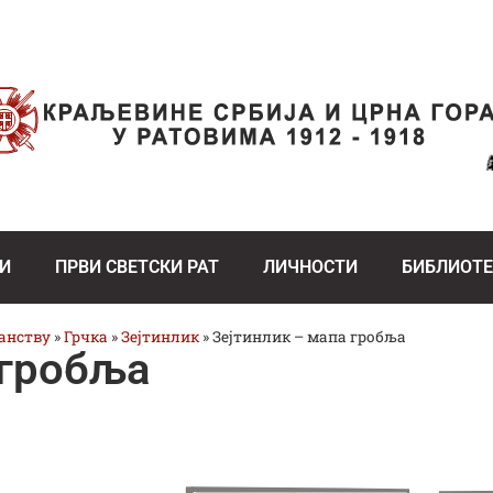
И
ПРВИ СВЕТСКИ РАТ
ЛИЧНОСТИ
БИБЛИОТ
ранству
»
Грчка
»
Зејтинлик
»
Зејтинлик – мапа гробља
 гробља