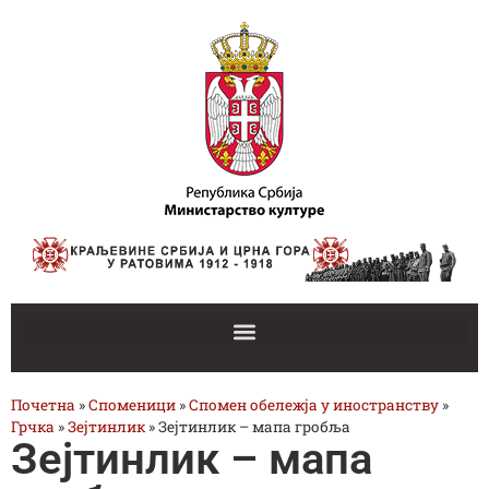
Почетна
»
Споменици
»
Спомен обележја у иностранству
»
Грчка
»
Зејтинлик
»
Зејтинлик – мапа гробља
Зејтинлик – мапа