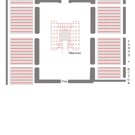
З
А
П
А
Маузолеј
Д
*
И
С
Т
О
Улаз
К