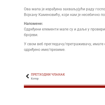
Ова мапа је израђена захваљујући раду госпо
ЂОКИЋ ОБРАД
Војкану Каменовићу, који нам је несебично п
ЂОКИЋ-ЂЕРКОВИЋ ДРАГОМИР
Напоменe:
Одређени елементи мапе су и даље у провери. 
ЂОКИЋ-ЂУРИЋ ДРАГУТИН
бројеви.
ЂОКОВИЋ МИЛАН
У свом веб прегледачу/претраживачу, имате о
одређено име/презиме.
ЂОРЂЕВИЋ АЛЕКСА
ЂОРЂЕВИЋ ДРАГОМИР
ПРЕТХОДНИ ЧЛАНАК
ЂОРЂЕВИЋ ДРАГОСЛАВ
Котор
ЂОРЂЕВИЋ ЖИВКО
ЂОРЂЕВИЋ ЛАЗАР