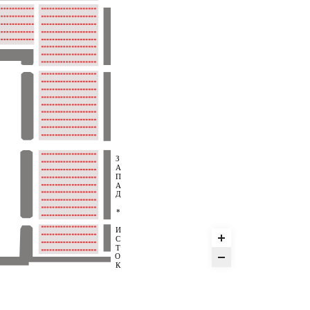
З
А
П
А
Д
*
И
С
Т
О
К