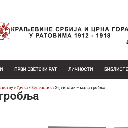
И
ПРВИ СВЕТСКИ РАТ
ЛИЧНОСТИ
БИБЛИОТ
ранству
»
Грчка
»
Зејтинлик
»
Зејтинлик – мапа гробља
 гробља