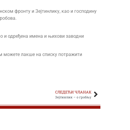
нском фронту и Зејтинлику, као и господину
гробова.
као и одређена имена и њихови заводни
њом можете лакше на списку потражити
СЛЕДЕЋИ ЧЛАНАК
Зејтинлик – о гробљу