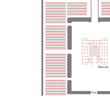
Маузолеј
Улаз