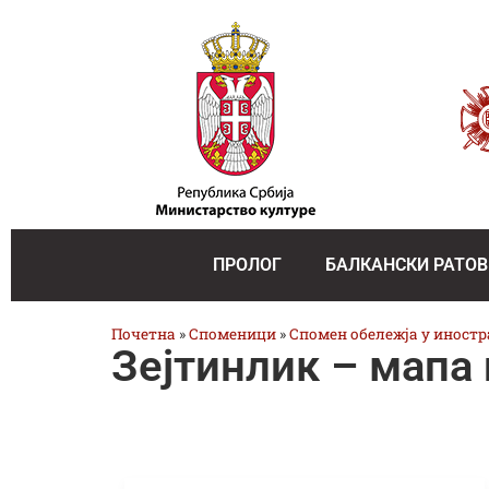
ПРОЛОГ
БАЛКАНСКИ РАТОВ
Почетна
»
Споменици
»
Спомен обележја у иност
Зејтинлик – мапа