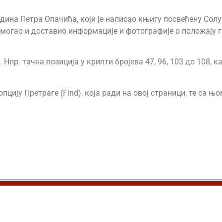
дина Петра Опачића, који је написао књигу посвећену Солу
омогао и доставио информације и фотографије о положају 
Нпр. тачна позиција у крипти бројева 47, 96, 103 до 108, 
пцију Претраге (Find), која ради на овој страници, те са 