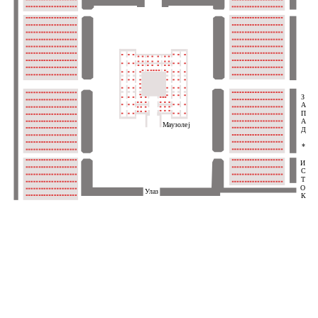
З
А
П
А
Маузолеј
Д
*
И
С
Т
О
Улаз
К