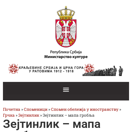
Почетна
»
Споменици
»
Спомен обележја у иностранству
»
Грчка
»
Зејтинлик
»
Зејтинлик – мапа гробља
Зејтинлик – мапа